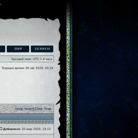
Часовой пояс: UTC + 4 часа
Текущее время: 08 авг 2026, 04:18
Пред. тема
|
След. тема
Добавлено:
20 мар 2018, 18:12