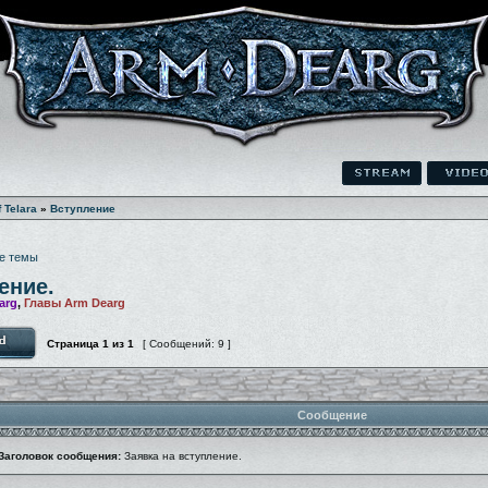
f Telara
»
Вступление
е темы
ение.
arg
,
Главы Arm Dearg
Страница
1
из
1
[ Сообщений: 9 ]
Сообщение
Заголовок сообщения:
Заявка на вступление.