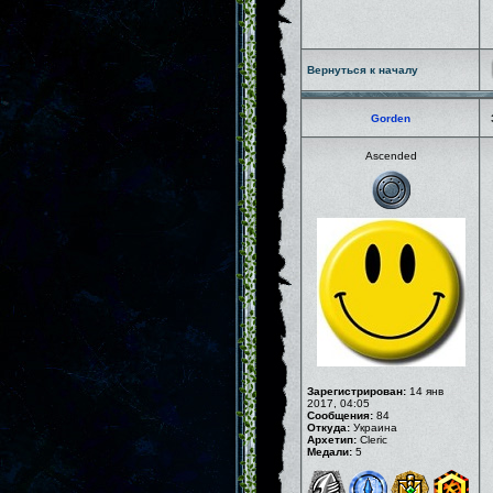
Вернуться к началу
Gorden
Ascended
Зарегистрирован:
14 янв
2017, 04:05
Сообщения:
84
Откуда:
Украина
Архетип:
Cleric
Медали:
5