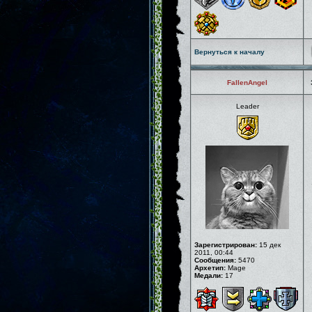
Вернуться к началу
FallenAngel
Leader
Зарегистрирован:
15 дек
2011, 00:44
Сообщения:
5470
Архетип:
Mage
Медали:
17