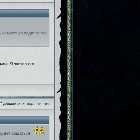
ько месяцев ходит всего
рыли. Я застал его
Добавлено:
21 мар 2018, 18:02
 будет общаться