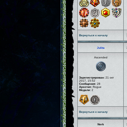
Вернуться к началу
Julita
Ascended
Зарегистрирован:
21 окт
2017, 15:52
Сообщения:
28
Архетип:
Rogue
Медали:
2
Вернуться к началу
Nerk