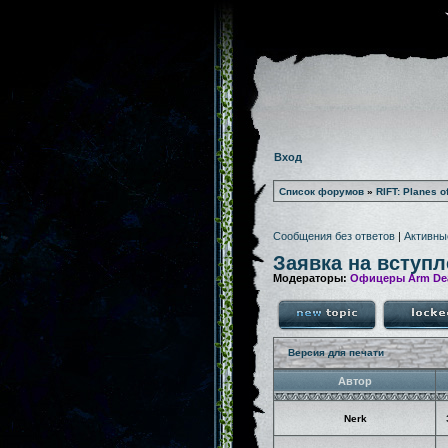
Вход
Список форумов
»
RIFT: Planes o
Сообщения без ответов
|
Активны
Заявка на вступл
Модераторы:
Офицеры Arm De
Версия для печати
Автор
Nerk