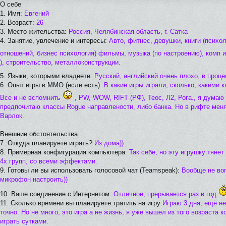
О себе
1. Имя:
Евгений
2. Возраст:
26
3. Место жительства:
Россия, Челябинская область, г. Сатка
4. Занятие, увлечение и интересы:
Авто, фитнес, девушки, книги (псих
отношений, бизнес психология) фильмы, музыка (по настроению), комп 
), строительство, металлоконструкции.
5. Языки, которыми владеете:
Русский, английский очень плохо, в проц
6. Опыт игры в MMO (если есть).
В какие игры играли, сколько, какими 
Все и не вспомнить
, PW, WOW, RIFT (РФ), Теос, Л2, Рога., я думаю
предпочитаю классы Rogue направлености, либо банка. Но в рифте мен
Варлок.
Внешние обстоятельства
7. Откуда планируете играть?
Из дома))
8. Примерная конфигурация компьютера:
Так себе, но эту игрушку тянет
4х групп, со всеми эффектами.
9. Готовы ли вы использовать голосовой чат (Teamspeak):
Вообще не воп
микрофон настроить))
10. Ваше соединение с Интернетом:
Отличное, прерывается раз в год
11. Сколько времени вы планируете тратить на игру:
Играю 3 дня, ещё не
точно. Но не много, это игра а не жизнь, я уже вышел из того возраста к
играть сутками.