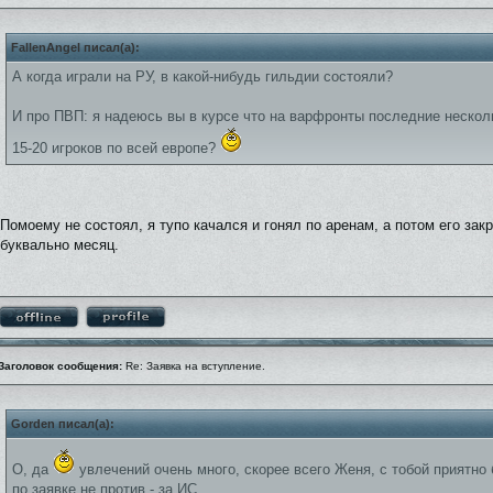
FallenAngel писал(а):
А когда играли на РУ, в какой-нибудь гильдии состояли?
И про ПВП: я надеюсь вы в курсе что на варфронты последние нескол
15-20 игроков по всей европе?
Помоему не состоял, я тупо качался и гонял по аренам, а потом его зак
буквально месяц.
Заголовок сообщения:
Re: Заявка на вступление.
Gorden писал(а):
О, да
увлечений очень много, скорее всего Женя, с тобой приятно
по заявке не против - за ИС.