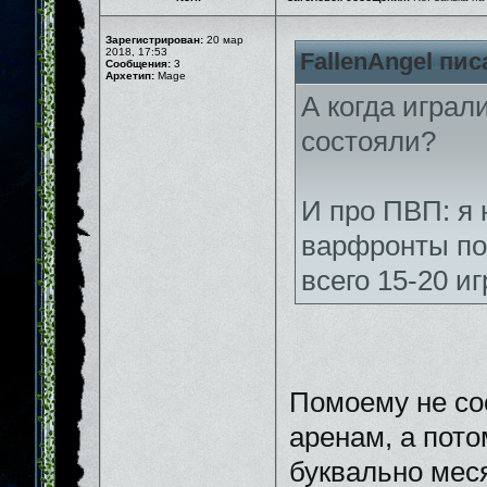
Зарегистрирован:
20 мар
2018, 17:53
FallenAngel пис
Сообщения:
3
Архетип:
Mage
А когда играл
состояли?
И про ПВП: я 
варфронты по
всего 15-20 и
Помоему не сос
аренам, а пото
буквально мес