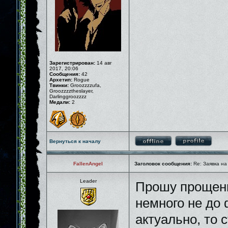
Зарегистрирован:
14 авг
2017, 20:06
Сообщения:
42
Архетип:
Rogue
Твинки:
Groozzzzufa,
Groozzzztheslayer,
Darlinggroozzzz
Медали:
2
Вернуться к началу
FallenAngel
Заголовок сообщения:
Re: Заявка на
Leader
Прошу прощени
немного не до
актуально, то 