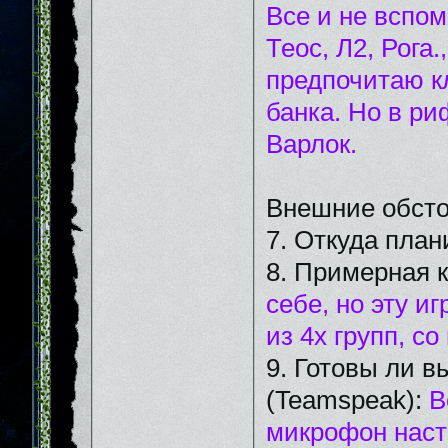
Все и не вспо
Теос, Л2, Рога
предпочитаю к
банка. Но в р
Варлок.
Внешние обсто
7. Откуда план
8. Примерная 
себе, но эту и
из 4х групп, с
9. Готовы ли в
(Teamspeak):
В
микрофон наст