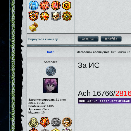
Вернуться к началу
Dofin
Заголовок сообщения:
Re: Заявка на
Ascended
За ИС
_____________
Ach 16766/
281
Зарегистрирован:
21 июл
2011, 12:33
Сообщения:
1405
Архетип:
Cleric
Медали:
10