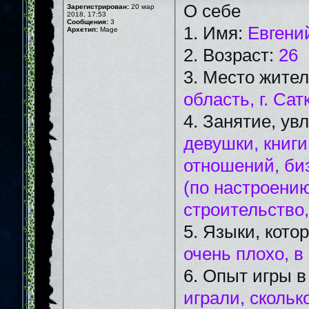
О себе
Зарегистрирован:
20 мар
2018, 17:53
Сообщения:
3
1. Имя:
Евгени
Архетип:
Mage
2. Возраст:
26
3. Место жите
область, г. Сат
4. Занятие, ув
девушки, книг
отношений, би
(по настроению
строительство
5. Языки, кот
очень плохо, в
6. Опыт игры 
играли, скольк