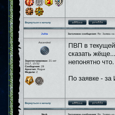
Вернуться к началу
Julita
Заголовок сообщения:
Re: Заявка на
Ascended
ПВП в текущей 
сказать жёще..
непонятно что.
Зарегистрирован:
21 окт
2017, 15:52
Сообщения:
28
Архетип:
Rogue
Медали:
2
По заявке - за
Вернуться к началу
Nerk
Заголовок сообщения:
Re: Заявка на