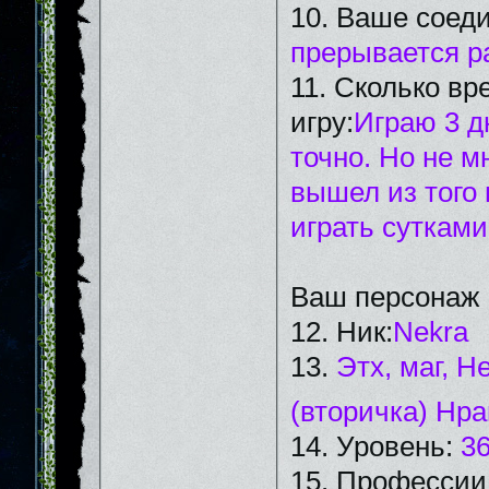
10. Ваше соед
прерывается ра
11. Сколько вр
игру:
Играю 3 д
точно. Но не мн
вышел из того 
играть сутками
Ваш персонаж
12. Ник:
Nekra
13.
Этх, маг, Н
(вторичка) Нр
14. Уровень:
3
15. Профессии