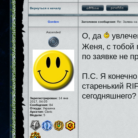
Вернуться к началу
Gorden
Заголовок сообщения:
Re: Заявка на
Ascended
О, да
увлечен
Женя, с тобой
по заявке не пр
П.С. Я конечно
старенький RIF
сегодняшнего
Зарегистрирован:
14 янв
2017, 04:05
Сообщения:
84
Откуда:
Украина
Архетип:
Cleric
Медали:
5