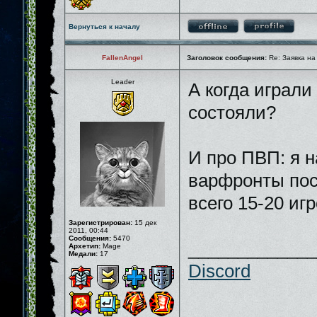
Вернуться к началу
FallenAngel
Заголовок сообщения:
Re: Заявка на
Leader
А когда играли
состояли?
И про ПВП: я н
варфронты пос
всего 15-20 иг
Зарегистрирован:
15 дек
2011, 00:44
Сообщения:
5470
_____________
Архетип:
Mage
Медали:
17
Discord