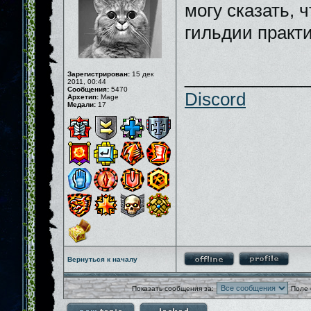
могу сказать, 
гильдии практи
_____________
Зарегистрирован:
15 дек
2011, 00:44
Сообщения:
5470
Discord
Архетип:
Mage
Медали:
17
Вернуться к началу
Показать сообщения за:
Поле 