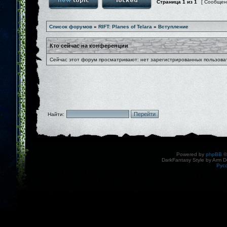
Страница
1
из
1
[ Сообщен
Список форумов
»
RIFT: Planes of Telara
»
Вступление
Кто сейчас на конференции
Сейчас этот форум просматривают: нет зарегистрированных пользоват
Найти:
Powered by
phpBB
©
DarkFantasy Style by Arm D
Рус