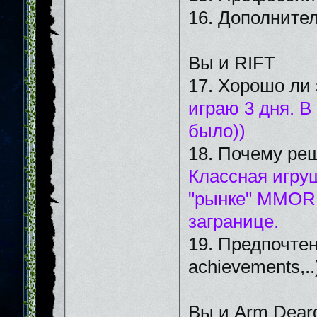
16. Дополните
Вы и RIFT
17. Хорошо ли 
играю 3 дня. В
было))
18. Почему реш
Классная игруш
"рынке" ММОRP
загранице.
19. Предпочтен
achievements,..
Вы и Arm Dear