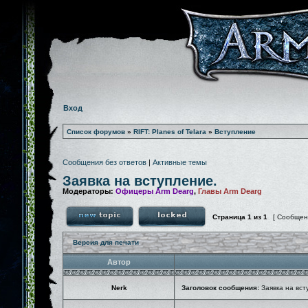
Вход
Список форумов
»
RIFT: Planes of Telara
»
Вступление
Сообщения без ответов
|
Активные темы
Заявка на вступление.
Модераторы:
Офицеры Arm Dearg
,
Главы Arm Dearg
Страница
1
из
1
[ Сообщен
Версия для печати
Автор
Nerk
Заголовок сообщения:
Заявка на вст