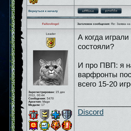
Вернуться к началу
FallenAngel
Заголовок сообщения:
Re: Заявка на
Leader
А когда играли
состояли?
И про ПВП: я н
варфронты пос
всего 15-20 иг
Зарегистрирован:
15 дек
2011, 00:44
Сообщения:
5470
_____________
Архетип:
Mage
Медали:
17
Discord