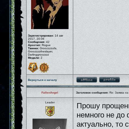
Зарегистрирован:
14 авг
2017, 20:06
Сообщения:
42
Архетип:
Rogue
Твинки:
Groozzzzufa,
Groozzzztheslayer,
Darlinggroozzzz
Медали:
2
Вернуться к началу
FallenAngel
Заголовок сообщения:
Re: Заявка на
Leader
Прошу прощени
немного не до
актуально, то 