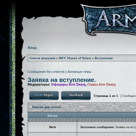
Вход
Список форумов
»
RIFT: Planes of Telara
»
Вступление
Сообщения без ответов
|
Активные темы
Заявка на вступление.
Модераторы:
Офицеры Arm Dearg
,
Главы Arm Dearg
Страница
1
из
1
[ Сообщен
Версия для печати
Автор
Nerk
Заголовок сообщения:
Заявка на вст