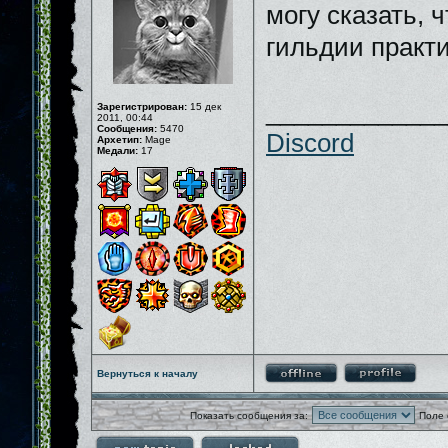
могу сказать, 
гильдии практи
_____________
Зарегистрирован:
15 дек
2011, 00:44
Сообщения:
5470
Discord
Архетип:
Mage
Медали:
17
Вернуться к началу
Показать сообщения за:
Поле 