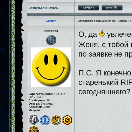
Вернуться к началу
Gorden
Заголовок сообщения:
Re: Заявка на
Ascended
О, да
увлечен
Женя, с тобой
по заявке не пр
П.С. Я конечно
старенький RIF
сегодняшнего
Зарегистрирован:
14 янв
2017, 04:05
Сообщения:
84
Откуда:
Украина
Архетип:
Cleric
Медали:
5