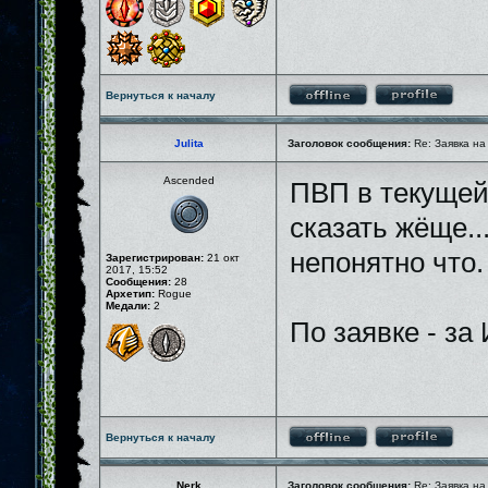
Вернуться к началу
Julita
Заголовок сообщения:
Re: Заявка на
Ascended
ПВП в текущей 
сказать жёще..
непонятно что.
Зарегистрирован:
21 окт
2017, 15:52
Сообщения:
28
Архетип:
Rogue
Медали:
2
По заявке - за
Вернуться к началу
Nerk
Заголовок сообщения:
Re: Заявка на