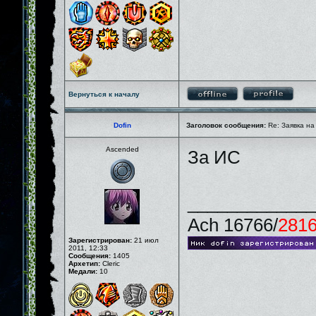
Вернуться к началу
Dofin
Заголовок сообщения:
Re: Заявка на
Ascended
За ИС
_____________
Ach 16766/
281
Зарегистрирован:
21 июл
2011, 12:33
Сообщения:
1405
Архетип:
Cleric
Медали:
10