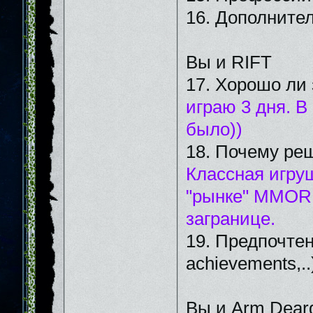
16. Дополните
Вы и RIFT
17. Хорошо ли 
играю 3 дня. В
было))
18. Почему реш
Классная игруш
"рынке" ММОRP
загранице.
19. Предпочтен
achievements,..
Вы и Arm Dear