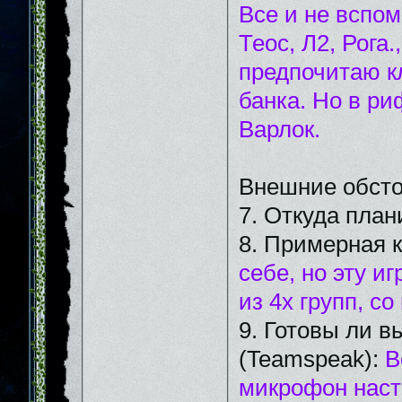
Все и не вспо
Теос, Л2, Рога
предпочитаю к
банка. Но в р
Варлок.
Внешние обсто
7. Откуда план
8. Примерная 
себе, но эту и
из 4х групп, с
9. Готовы ли в
(Teamspeak):
В
микрофон наст