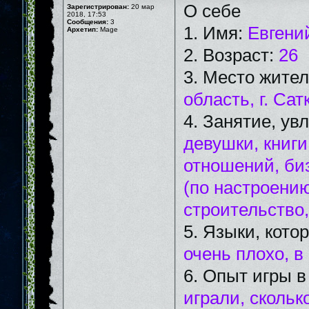
О себе
Зарегистрирован:
20 мар
2018, 17:53
Сообщения:
3
1. Имя:
Евгени
Архетип:
Mage
2. Возраст:
26
3. Место жите
область, г. Сат
4. Занятие, ув
девушки, книг
отношений, би
(по настроению
строительство
5. Языки, кот
очень плохо, в
6. Опыт игры 
играли, скольк