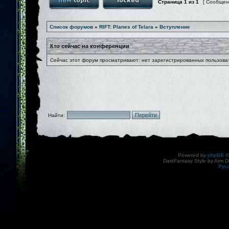
Страница
1
из
1
[ Сообщен
Список форумов
»
RIFT: Planes of Telara
»
Вступление
Кто сейчас на конференции
Сейчас этот форум просматривают: нет зарегистрированных пользоват
Найти:
Powered by
phpBB
©
DarkFantasy Style by Arm D
Рус