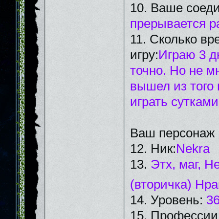
10. Ваше соед
прерывается ра
11. Сколько вр
игру:
Играю 3 д
точно. Но не мн
вышел из того 
играть сутками
Ваш персонаж
12. Ник:
Nekra
13.
Этх, маг, Н
(вторичка) Нр
14. Уровень:
3
15. Профессии