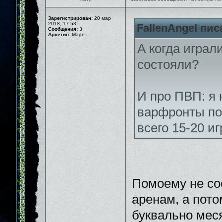
Зарегистрирован:
20 мар
2018, 17:53
FallenAngel пис
Сообщения:
3
Архетип:
Mage
А когда играл
состояли?
И про ПВП: я 
варфронты по
всего 15-20 и
Помоему не сос
аренам, а пото
буквально мес