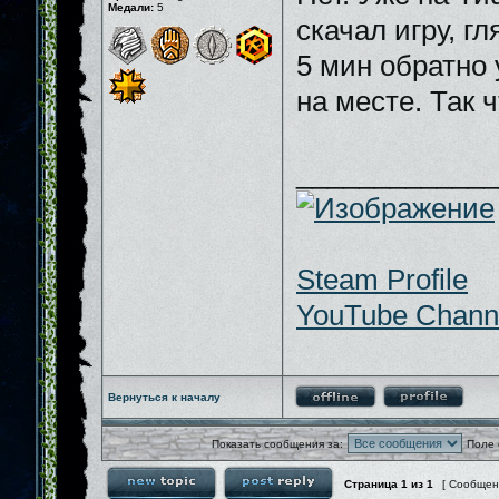
Медали:
5
скачал игру, гл
5 мин обратно 
на месте. Так 
_____________
Steam Profile
YouTube Chann
Вернуться к началу
Показать сообщения за:
Поле 
Страница
1
из
1
[ Сообщен