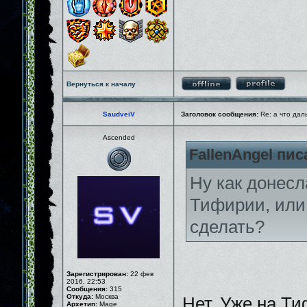
Вернуться к началу
SaudveiV
Заголовок сообщения:
Re: а что дал
Ascended
FallenAngel пис
Ну как донесл
Тифирии, или 
сделать?
Зарегистрирован:
22 фев
2016, 22:53
Сообщения:
315
Откуда:
Москва
Нет. Уже на Ти
Архетип:
Mage