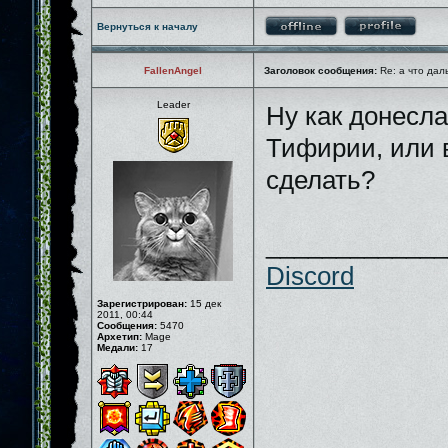
Вернуться к началу
FallenAngel
Заголовок сообщения:
Re: а что дал
Leader
Ну как донесла
Тифирии, или в
сделать?
_____________
Discord
Зарегистрирован:
15 дек
2011, 00:44
Сообщения:
5470
Архетип:
Mage
Медали:
17