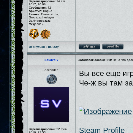
Зарегистрирован:
14 авг
2017, 20:06
Сообщения:
42
Архетип:
Rogue
Твинки:
Groozzzzufa,
Groozzzztheslayer,
Darlinggroozzzz
Медали:
2
Вернуться к началу
SaudveiV
Заголовок сообщения:
Re: а что дал
Ascended
Вы все еще иг
Че-ж вы там з
_____________
Steam Profile
Зарегистрирован:
22 фев
2016, 22:53