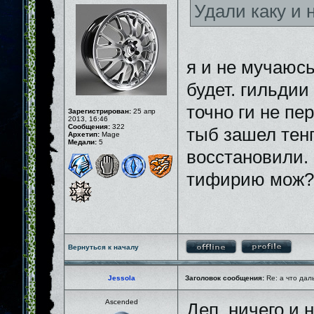
Удали каку и
я и не мучаюсь
будет. гильдии
точно ги не пе
Зарегистрирован:
25 апр
2013, 16:46
Сообщения:
322
тыб зашел тенг
Архетип:
Mage
Медали:
5
восстановили. 
тифирию мож?
Вернуться к началу
Jessola
Заголовок сообщения:
Re: а что дал
Ascended
Деп, ничего и 