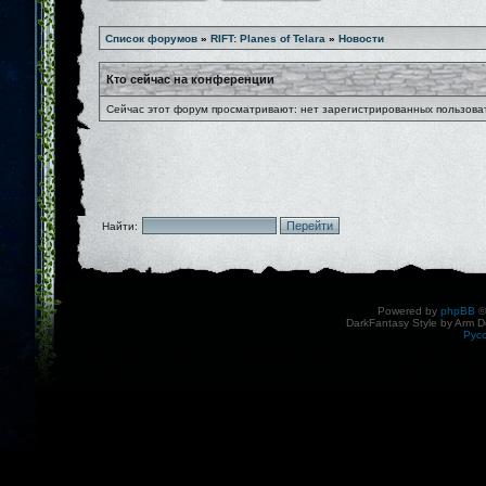
Список форумов
»
RIFT: Planes of Telara
»
Новости
Кто сейчас на конференции
Сейчас этот форум просматривают: нет зарегистрированных пользоват
Найти:
Powered by
phpBB
©
DarkFantasy Style by Arm D
Рус