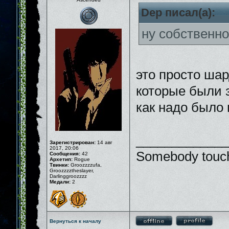
Dep писал(а):
ну собственно
это просто шар
которые были 
как надо было
_____________
Зарегистрирован:
14 авг
2017, 20:06
Somebody touch
Сообщения:
42
Архетип:
Rogue
Твинки:
Groozzzzufa,
Groozzzztheslayer,
Darlinggroozzzz
Медали:
2
Вернуться к началу