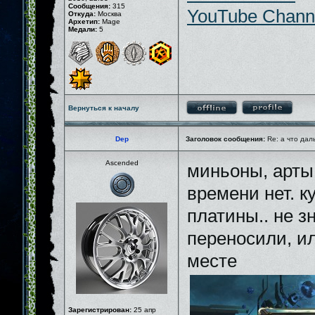
Сообщения:
315
YouTube Chann
Откуда:
Москва
Архетип:
Mage
Медали:
5
Вернуться к началу
Dep
Заголовок сообщения:
Re: а что дал
Ascended
миньоны, арты
времени нет. к
платины.. не зн
переносили, ил
месте
Зарегистрирован:
25 апр