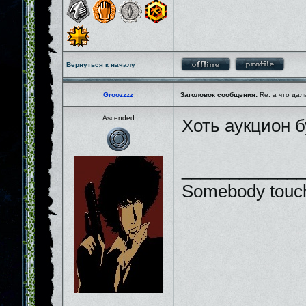
Вернуться к началу
Groozzzz
Заголовок сообщения:
Re: а что дал
Ascended
Хоть аукцион 
_____________
Somebody touch