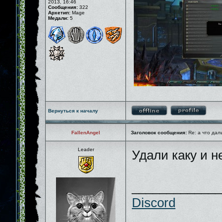
2013, 16:46
Сообщения:
322
Архетип:
Mage
Медали:
5
Вернуться к началу
FallenAngel
Заголовок сообщения:
Re: а что дал
Leader
Удали каку и 
_____________
Discord