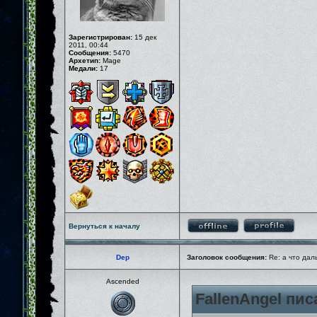
Зарегистрирован:
15 дек
2011, 00:44
Сообщения:
5470
Архетип:
Mage
Медали:
17
Вернуться к началу
Dep
Заголовок сообщения:
Re: а что дал
Ascended
FallenAngel пис