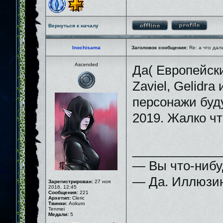
Вернуться к началу
Inochisama
Заголовок сообщения:
Re: а что дал
Ascended
Да( Европейски
Zaviel, Gelidra
персонажи буду
2019. Жалко что
_____________
— Вы что-нибу
— Да. Иллюзию
Зарегистрирован:
27 ноя
2016, 12:45
Сообщения:
221
Архетип:
Cleric
Твинки:
Aokuro
Tenmei
Медали:
5