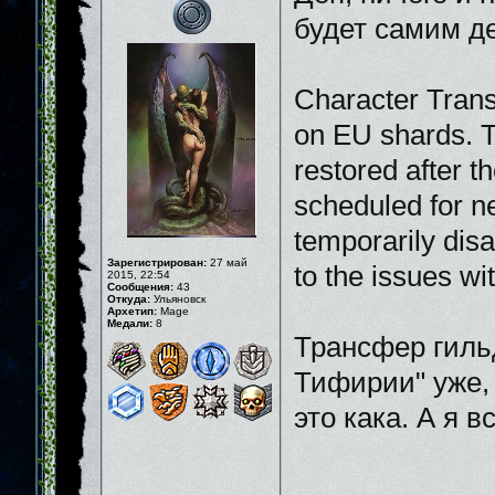
будет самим де
Character Trans
on EU shards. Th
restored after t
scheduled for n
temporarily disa
Зарегистрирован:
27 май
to the issues wi
2015, 22:54
Сообщения:
43
Откуда:
Ульяновск
Архетип:
Mage
Медали:
8
Трансфер гильд
Тифирии" уже, 
это кака. А я в