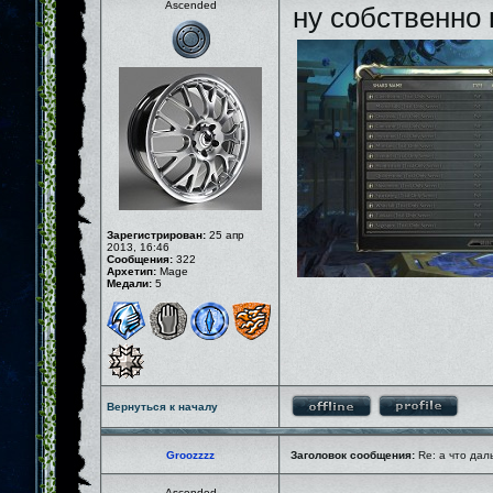
Ascended
ну собственно 
Зарегистрирован:
25 апр
2013, 16:46
Сообщения:
322
Архетип:
Mage
Медали:
5
Вернуться к началу
Groozzzz
Заголовок сообщения:
Re: а что дал
Ascended