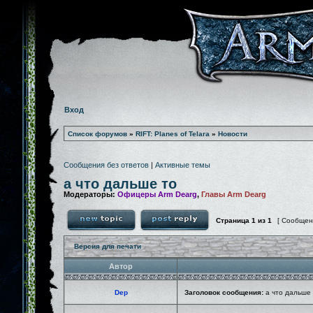
Вход
Список форумов
»
RIFT: Planes of Telara
»
Новости
Сообщения без ответов
|
Активные темы
а что дальше то
Модераторы:
Офицеры Arm Dearg
,
Главы Arm Dearg
Страница
1
из
1
[ Сообщен
Версия для печати
Автор
Dep
Заголовок сообщения:
а что дальше