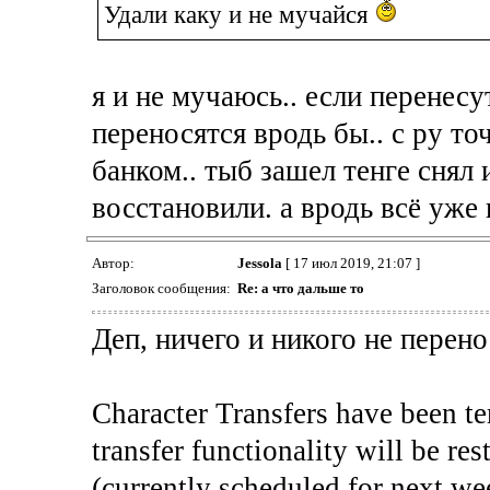
Удали каку и не мучайся
я и не мучаюсь.. если перенесут
переносятся вродь бы.. с ру то
банком.. тыб зашел тенге снял 
восстановили. а вродь всё уже
Автор:
Jessola
[ 17 июл 2019, 21:07 ]
Заголовок сообщения:
Re: а что дальше то
Деп, ничего и никого не перено
Character Transfers have been t
transfer functionality will be re
(currently scheduled for next we