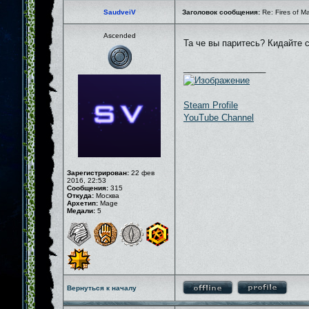
SaudveiV
Заголовок сообщения:
Re: Fires of M
Ascended
Та че вы паритесь? Кидайте 
_________________
Steam Profile
YouTube Channel
Зарегистрирован:
22 фев
2016, 22:53
Сообщения:
315
Откуда:
Москва
Архетип:
Mage
Медали:
5
Вернуться к началу