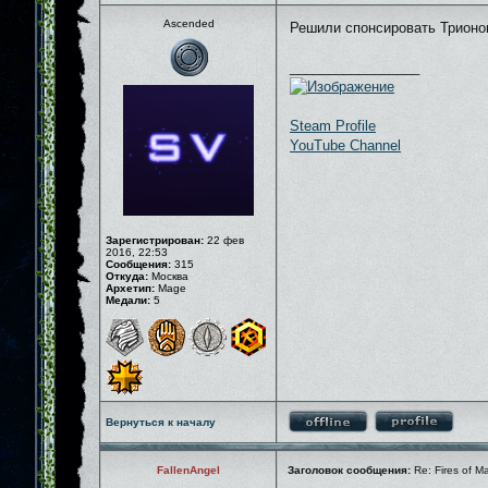
Ascended
Решили спонсировать Трионов
_________________
Steam Profile
YouTube Channel
Зарегистрирован:
22 фев
2016, 22:53
Сообщения:
315
Откуда:
Москва
Архетип:
Mage
Медали:
5
Вернуться к началу
FallenAngel
Заголовок сообщения:
Re: Fires of M