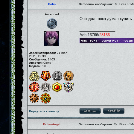
Dofin
Заголовок сообщения:
Re: Fires of M
Ascended
Опоздал, пока думал купить 
_________________
Ach 16766/
28166
Зарегистрирован:
21 июл
2011, 12:33
Сообщения:
1405
Архетип:
Cleric
Медали:
10
Вернуться к началу
FallenAngel
Заголовок сообщения:
Re: Fires of M