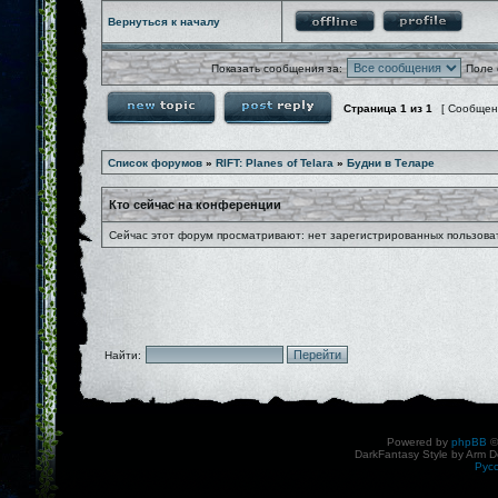
Вернуться к началу
Показать сообщения за:
Поле 
Страница
1
из
1
[ Сообщен
Список форумов
»
RIFT: Planes of Telara
»
Будни в Теларе
Кто сейчас на конференции
Сейчас этот форум просматривают: нет зарегистрированных пользоват
Найти:
Powered by
phpBB
©
DarkFantasy Style by Arm D
Рус