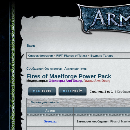
Вход
Список форумов
»
RIFT: Planes of Telara
»
Будни в Теларе
Сообщения без ответов
|
Активные темы
Fires of Maelforge Power Pack
Модераторы:
Офицеры Arm Dearg
,
Главы Arm Dearg
Страница
1
из
1
[ Сообщен
Версия для печати
Автор
Groozzzz
Заголовок сообщения:
Fires of Maelf