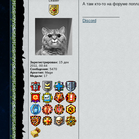
Leader
А там кто-то на форуме попла
_________________
Discord
Зарегистрирован:
15 дек
2011, 00:44
Сообщения:
5470
Архетип:
Mage
Медали:
17