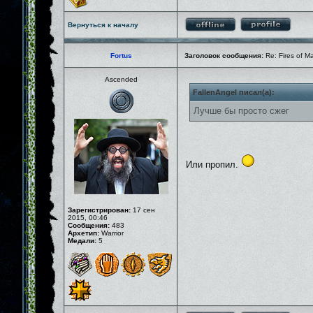
Вернуться к началу
Fortus
Заголовок сообщения:
Re: Fires of M
Ascended
FallenAngel писал(а):
Лучше бы просто сжег
Или пропил.
Зарегистрирован:
17 сен
2015, 00:46
Сообщения:
483
Архетип:
Warrior
Медали:
5