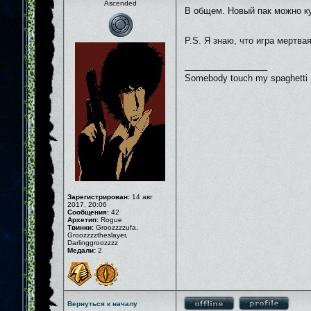
Ascended
В общем. Новый пак можно ку
P.S. Я знаю, что игра мертва
_________________
Somebody touch my spaghetti
Зарегистрирован:
14 авг
2017, 20:06
Сообщения:
42
Архетип:
Rogue
Твинки:
Groozzzzufa,
Groozzzztheslayer,
Darlinggroozzzz
Медали:
2
Вернуться к началу