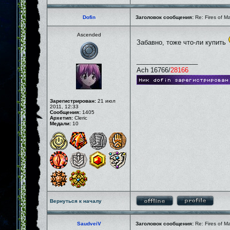
Dofin
Заголовок сообщения:
Re: Fires of M
Ascended
Забавно, тоже что-ли купить
_________________
Ach 16766/
28166
Зарегистрирован:
21 июл
2011, 12:33
Сообщения:
1405
Архетип:
Cleric
Медали:
10
Вернуться к началу
SaudveiV
Заголовок сообщения:
Re: Fires of M