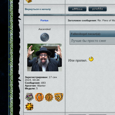
Вернуться к началу
Fortus
Заголовок сообщения:
Re: Fires of M
Ascended
FallenAngel писал(а):
Лучше бы просто сжег
Или пропил.
Зарегистрирован:
17 сен
2015, 00:46
Сообщения:
483
Архетип:
Warrior
Медали:
5