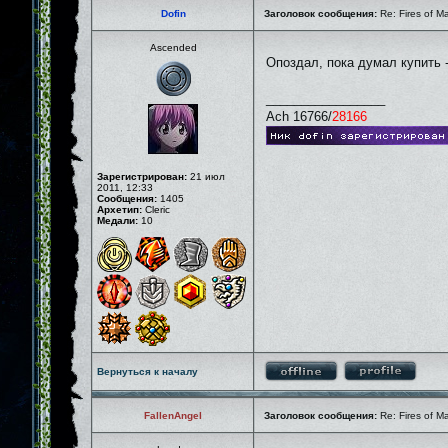
Dofin
Заголовок сообщения:
Re: Fires of M
Ascended
Опоздал, пока думал купить 
_________________
Ach 16766/
28166
Зарегистрирован:
21 июл
2011, 12:33
Сообщения:
1405
Архетип:
Cleric
Медали:
10
Вернуться к началу
FallenAngel
Заголовок сообщения:
Re: Fires of M