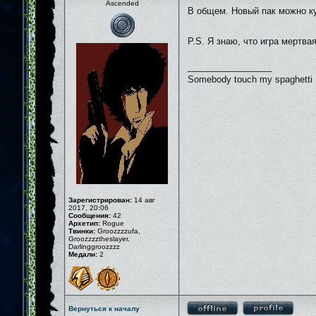
Ascended
В общем. Новый пак можно ку
P.S. Я знаю, что игра мертва
_________________
Somebody touch my spaghetti
Зарегистрирован:
14 авг
2017, 20:06
Сообщения:
42
Архетип:
Rogue
Твинки:
Groozzzzufa,
Groozzzztheslayer,
Darlinggroozzzz
Медали:
2
Вернуться к началу