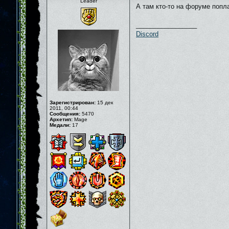
Leader
А там кто-то на форуме попла
_________________
Discord
Зарегистрирован:
15 дек
2011, 00:44
Сообщения:
5470
Архетип:
Mage
Медали:
17