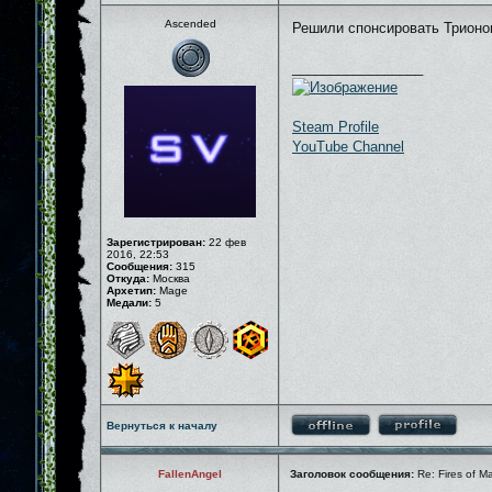
Ascended
Решили спонсировать Трионов
_________________
Steam Profile
YouTube Channel
Зарегистрирован:
22 фев
2016, 22:53
Сообщения:
315
Откуда:
Москва
Архетип:
Mage
Медали:
5
Вернуться к началу
FallenAngel
Заголовок сообщения:
Re: Fires of M