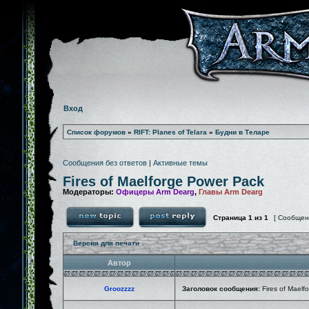
Вход
Список форумов
»
RIFT: Planes of Telara
»
Будни в Теларе
Сообщения без ответов
|
Активные темы
Fires of Maelforge Power Pack
Модераторы:
Офицеры Arm Dearg
,
Главы Arm Dearg
Страница
1
из
1
[ Сообщен
Версия для печати
Автор
Groozzzz
Заголовок сообщения:
Fires of Maelf