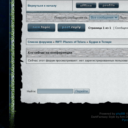
Вернуться к началу
Показать сообщения за:
Поле 
Страница
1
из
1
[ Сообщен
Список форумов
»
RIFT: Planes of Telara
»
Будни в Теларе
Кто сейчас на конференции
Сейчас этот форум просматривают: нет зарегистрированных пользоват
Найти:
Powered by
phpBB
©
DarkFantasy Style by Arm D
Рус