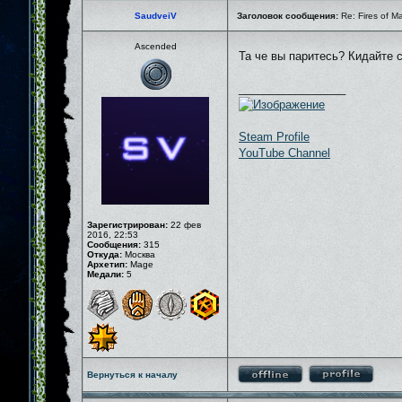
SaudveiV
Заголовок сообщения:
Re: Fires of M
Ascended
Та че вы паритесь? Кидайте 
_________________
Steam Profile
YouTube Channel
Зарегистрирован:
22 фев
2016, 22:53
Сообщения:
315
Откуда:
Москва
Архетип:
Mage
Медали:
5
Вернуться к началу