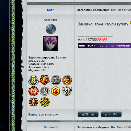
Dofin
Заголовок сообщения:
Re: Fires of M
Ascended
Забавно, тоже что-ли купить
_________________
Ach 16766/
28166
Зарегистрирован:
21 июл
2011, 12:33
Сообщения:
1405
Архетип:
Cleric
Медали:
10
Вернуться к началу
SaudveiV
Заголовок сообщения:
Re: Fires of M