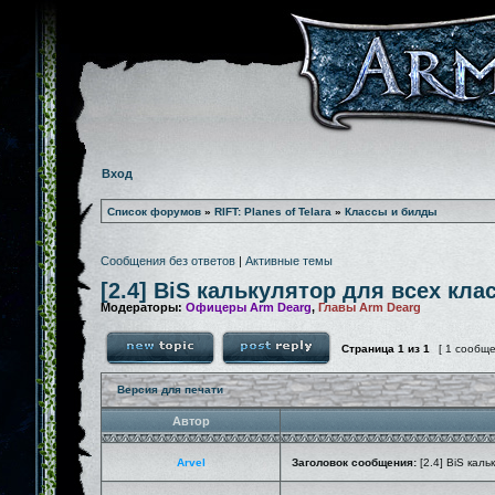
Вход
Список форумов
»
RIFT: Planes of Telara
»
Классы и билды
Сообщения без ответов
|
Активные темы
[2.4] BiS калькулятор для всех кла
Модераторы:
Офицеры Arm Dearg
,
Главы Arm Dearg
Страница
1
из
1
[ 1 сообщ
Версия для печати
Автор
Arvel
Заголовок сообщения:
[2.4] BiS каль