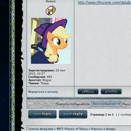
Retired
http://www.riftscene.com/databa
Зарегистрирован:
24 ноя
2012, 22:27
Сообщения:
483
Архетип:
Rogue
Твинки:
Thaya
Вернуться к началу
Показать сообщения за:
Поле 
Страница
1
из
1
[ 1 сообщ
Список форумов
»
RIFT: Planes of Telara
»
Классы и билды