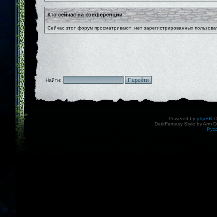
Кто сейчас на конференции
Сейчас этот форум просматривают: нет зарегистрированных пользоват
Найти:
Powered by
phpBB
©
DarkFantasy Style by Arm D
Рус