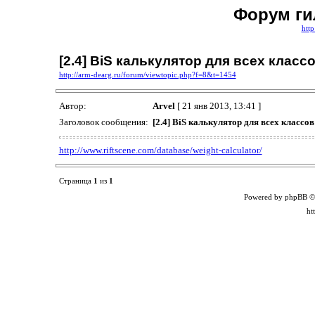
Форум ги
http
[2.4] BiS калькулятор для всех класс
http://arm-dearg.ru/forum/viewtopic.php?f=8&t=1454
Автор:
Arvel
[ 21 янв 2013, 13:41 ]
Заголовок сообщения:
[2.4] BiS калькулятор для всех классов
http://www.riftscene.com/database/weight-calculator/
Страница
1
из
1
Powered by phpBB ©
ht