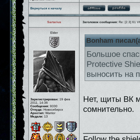
Вернуться к началу
Sartarius
Заголовок сообщения:
Re: [2.3] 61 V
Elder
Bonham писал(а
Большое спаси
Protective Shie
выносить на п
Нет, щиты ВК м
Зарегистрирован:
19 фев
2011, 14:36
Сообщения:
9330
сомнительно.
Откуда:
Новосибирск
Архетип:
Warrior
Медали:
13
_____________
Follow the shiel