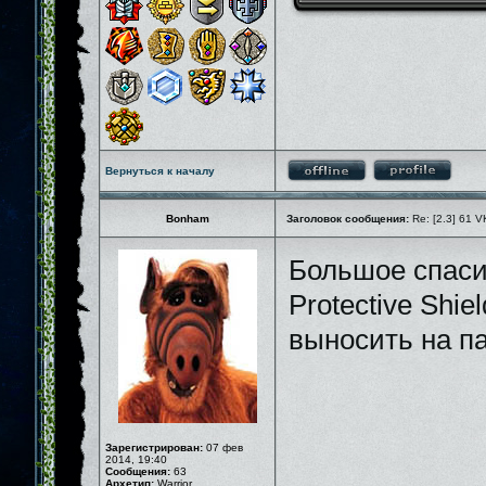
Вернуться к началу
Bonham
Заголовок сообщения:
Re: [2.3] 61 V
Большое спаси
Protective Shiel
выносить на п
Зарегистрирован:
07 фев
2014, 19:40
Сообщения:
63
Архетип:
Warrior