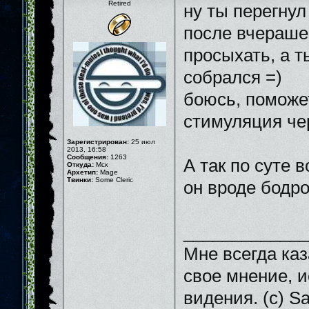
Retired
ну ты перегнул
после вчераше
просыхать, а т
собрался =)
боюсь, поможе
стимуляция чер
Зарегистрирован:
25 июл
2013, 16:58
Сообщения:
1263
А так по суте 
Откуда:
Мск
Архетип:
Mage
Твинки:
Some Cleric
он вроде бодро
_____________
Мне всегда каз
свое мнение, и
видения. (с) Sa