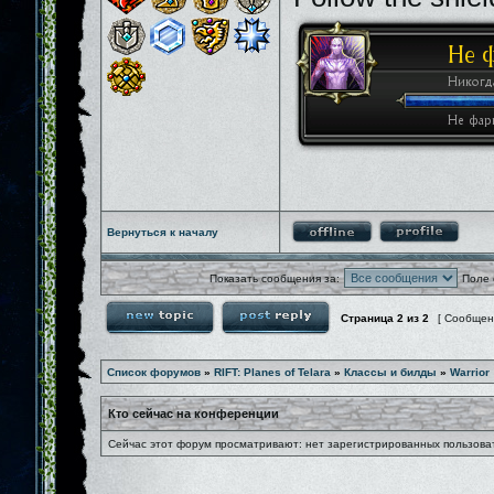
Вернуться к началу
Показать сообщения за:
Поле 
Страница
2
из
2
[ Сообщен
Список форумов
»
RIFT: Planes of Telara
»
Классы и билды
»
Warrior
Кто сейчас на конференции
Сейчас этот форум просматривают: нет зарегистрированных пользоват