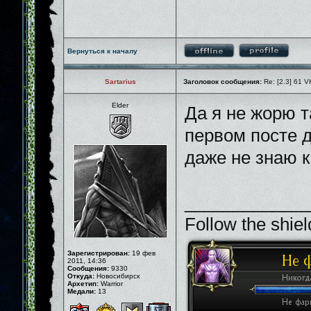
Вернуться к началу
Sartarius
Заголовок сообщения:
Re: [2.3] 61 V
Elder
Да я не жорю т
первом посте д
даже не знаю к
_____________
Follow the shiel
Зарегистрирован:
19 фев
2011, 14:36
Сообщения:
9330
Откуда:
Новосибирск
Архетип:
Warrior
Медали:
13