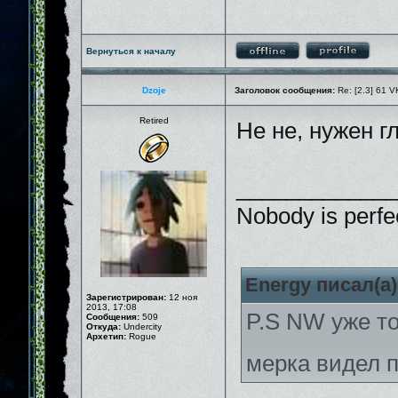
Вернуться к началу
Dzoje
Заголовок сообщения:
Re: [2.3] 61 V
Retired
Не не, нужен гл
_____________
Nobody is perfe
Energy писал(а)
Зарегистрирован:
12 ноя
2013, 17:08
P.S NW уже то
Сообщения:
509
Откуда:
Undercity
Архетип:
Rogue
мерка видел 