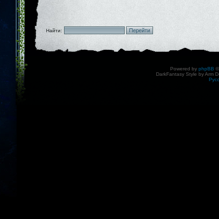
Найти:
Powered by
phpBB
©
DarkFantasy Style by Arm D
Рус