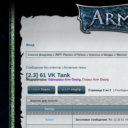
Вход
Список форумов
»
RIFT: Planes of Telara
»
Классы и билды
»
Warrior
Сообщения без ответов
|
Активные темы
[2.3] 61 VK Tank
Модераторы:
Офицеры Arm Dearg
,
Главы Arm Dearg
Страница
2
из
2
[ Сообщен
Версия для печати
Автор
Satori
Заголовок сообщения:
Re: [2.3] 61 V