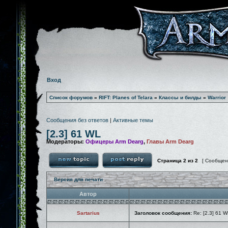
Вход
Список форумов
»
RIFT: Planes of Telara
»
Классы и билды
»
Warrior
Сообщения без ответов
|
Активные темы
[2.3] 61 WL
Модераторы:
Офицеры Arm Dearg
,
Главы Arm Dearg
Страница
2
из
2
[ Сообщен
Версия для печати
Автор
Sartarius
Заголовок сообщения:
Re: [2.3] 61 W