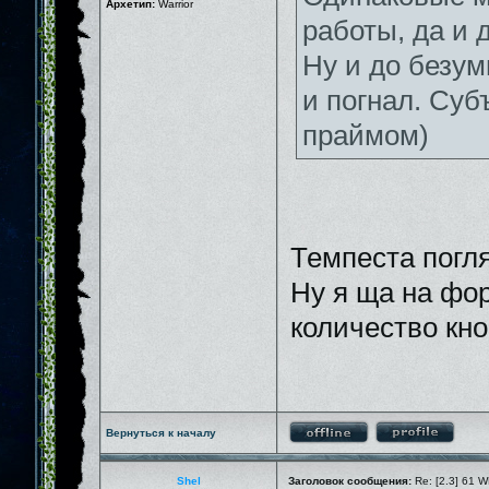
Архетип:
Warrior
работы, да и 
Ну и до безум
и погнал. Суб
праймом)
Темпеста погл
Ну я ща на фо
количество кно
Вернуться к началу
Shel
Заголовок сообщения:
Re: [2.3] 61 W