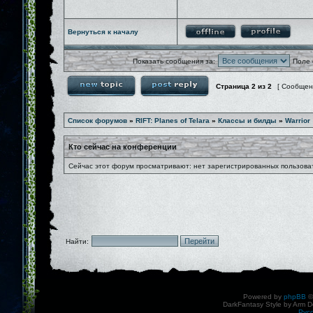
Вернуться к началу
Показать сообщения за:
Поле 
Страница
2
из
2
[ Сообщен
Список форумов
»
RIFT: Planes of Telara
»
Классы и билды
»
Warrior
Кто сейчас на конференции
Сейчас этот форум просматривают: нет зарегистрированных пользоват
Найти:
Powered by
phpBB
©
DarkFantasy Style by Arm D
Рус