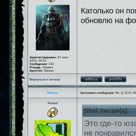
Католько он по
обновлю на фо
Зарегистрирован:
07 июл
2015, 00:51
Сообщения:
232
Откуда:
Saratov
Архетип:
Warrior
Вернуться к началу
Orlania
Заголовок сообщения:
Re: [2.3] 61 W
Retired
Shel писал(а):
Это где-то юз
не понравился