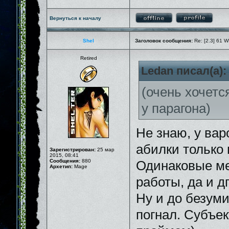
Вернуться к началу
Shel
Заголовок сообщения:
Re: [2.3] 61 W
Retired
Ledan писал(а):
(очень хочетс
у парагона)
Не знаю, у вар
абилки только
Зарегистрирован:
25 мар
2015, 08:41
Сообщения:
880
Одинаковые ме
Архетип:
Mage
работы, да и д
Ну и до безуми
погнал. Субъек