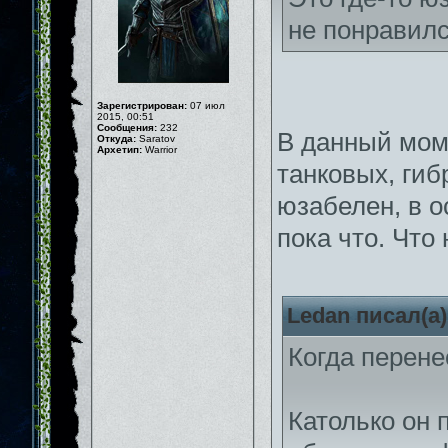
не понравилс
Зарегистрирован:
07 июл
2015, 00:51
Сообщения:
232
В данный моме
Откуда:
Saratov
Архетип:
Warrior
танковых, ги
юзабелен, в о
пока что. Что
Ledan писал(а)
Когда перене
Католько он 