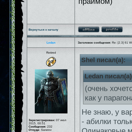
праймом)
Вернуться к началу
Ledan
Заголовок сообщения:
Re: [2.3] 61 W
Retired
Shel писал(а):
Ledan писал(а)
(очень хочет
как у парагон
Не знаю, у ва
- абилки толь
Зарегистрирован:
07 июл
2015, 00:51
Сообщения:
232
Одинаковые м
Откуда:
Saratov