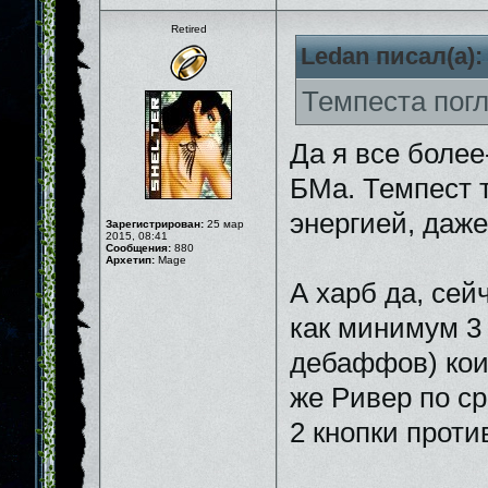
Retired
Ledan писал(а):
Темпеста пог
Да я все более
БМа. Темпест т
энергией, даже
Зарегистрирован:
25 мар
2015, 08:41
Сообщения:
880
Архетип:
Mage
А харб да, сей
как минимум 3
дебаффов) коим
же Ривер по ср
2 кнопки проти