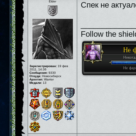
Elder
Спек не актуал
_____________
Follow the shiel
Зарегистрирован:
19 фев
2011, 14:36
Сообщения:
9330
Откуда:
Новосибирск
Архетип:
Warrior
Медали:
13