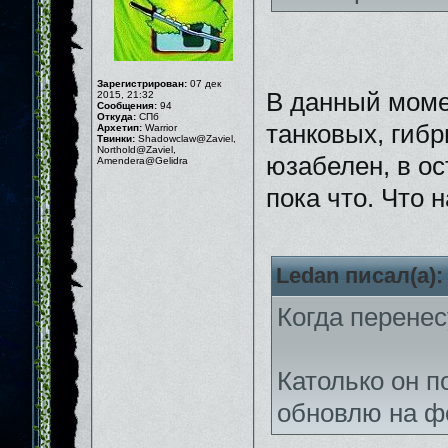
Зарегистрирован:
07 дек
В данный момен
2015, 21:32
Сообщения:
94
Откуда:
СПб
танковых, гиб
Архетип:
Warrior
Твинки:
Shadowclaw@Zaviel,
Northold@Zaviel,
юзабелен, в ос
Amendera@Gelidra
пока что. Что 
Ledan писал(а):
Когда перенес
Католько он п
обновлю на ф