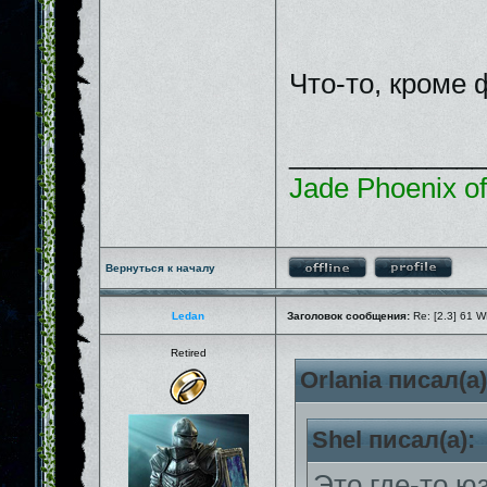
Что-то, кроме
_____________
Jade Phoenix o
Вернуться к началу
Ledan
Заголовок сообщения:
Re: [2.3] 61 W
Retired
Orlania писал(а)
Shel писал(а):
Это где-то ю