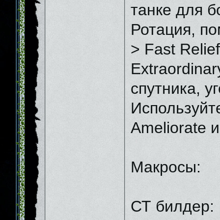
танке для б
Ротация, по
> Fast Relie
Extraordina
спутника, у
Используйте
Ameliorate 
Макросы:
СТ билдер: