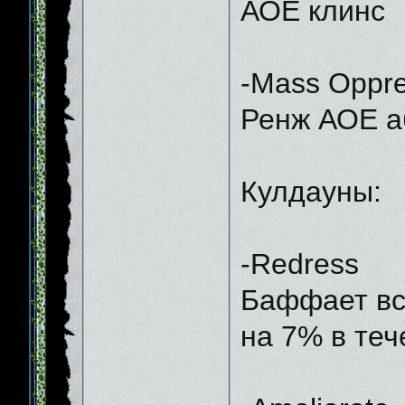
АОЕ клинс
-Mass Oppre
Ренж АОЕ а
Кулдауны:
-Redress
Баффает вс
на 7% в теч