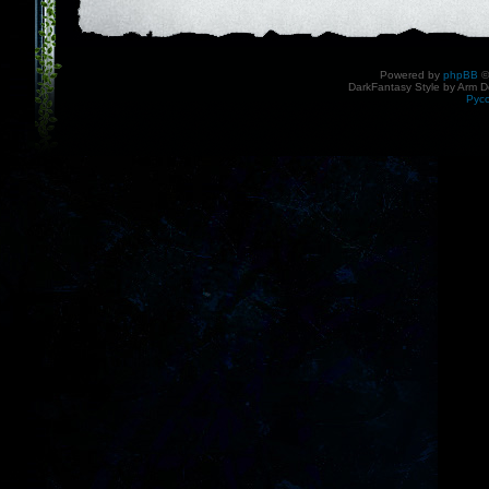
Powered by
phpBB
©
DarkFantasy Style by Arm D
Рус