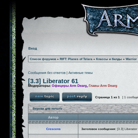
Вход
Список форумов
»
RIFT: Planes of Telara
»
Классы и билды
»
Warrior
Сообщения без ответов
|
Активные темы
[3.3] Liberator 61
Модераторы:
Офицеры Arm Dearg
,
Главы Arm Dearg
Страница
1
из
1
[ 1 сообщ
Версия для печати
Автор
Crescens
Заголовок сообщения:
[3.3] Liberator