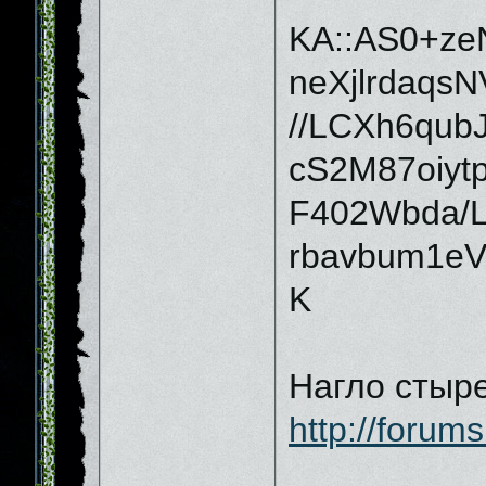
KA::AS0+ze
neXjlrdaqs
//LCXh6qu
cS2M87oiyt
F402Wbda/
rbavbum1e
K
Нагло стыре
http://forum