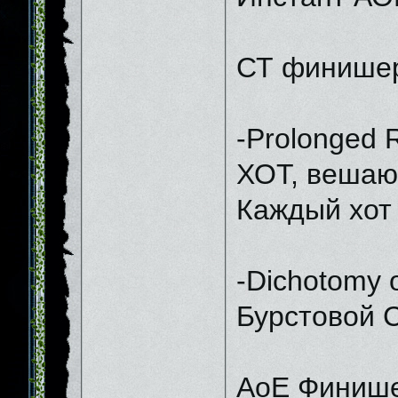
СТ финише
-Prolonged 
ХОТ, вешающ
Каждый хот 
-Dichotomy o
Бурстовой С
АоЕ Финиш