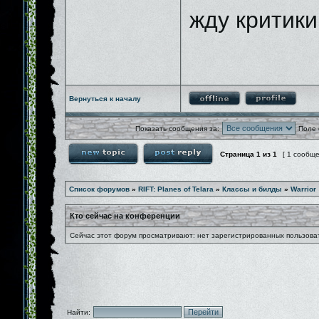
жду критики
Вернуться к началу
Показать сообщения за:
Поле 
Страница
1
из
1
[ 1 сообщ
Список форумов
»
RIFT: Planes of Telara
»
Классы и билды
»
Warrior
Кто сейчас на конференции
Сейчас этот форум просматривают: нет зарегистрированных пользоват
Найти: