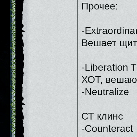
Прочее:
-Extraordina
Вешает щит
-Liberation 
ХОТ, вешающ
-Neutralize
СТ клинс
-Counteract