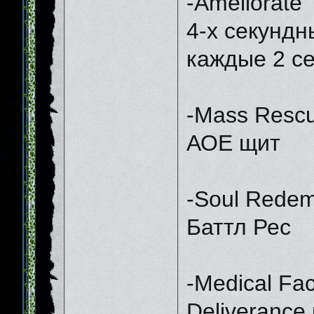
-Ameliorate
4-х секундн
каждые 2 с
-Mass Resc
АОЕ щит
-Soul Redem
Баттл Рес
-Medical Faci
Deliverance