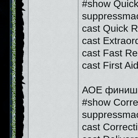
#show Quic
suppressmac
cast Quick 
cast Extraor
cast Fast Rel
cast First Ai
АОЕ финиш
#show Corre
suppressmac
cast Correc