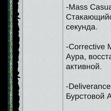
-Mass Casua
Стакающийся
секунда.
-Corrective
Аура, восст
активной.
-Deliverance
Бурстовой А