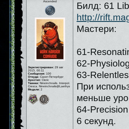
Ascended
Билд: 61 Lib
http://rift.
Мастери:
61-Resonati
62-Physiolo
Зарегистрирован:
29 авг
2015, 00:11
63-Relentle
Сообщения:
100
Откуда:
Санкт-Петербург
Архетип:
Cleric
При исполь
Твинки:
Nineinchnails. Interpol.
Cresca. Nineinchnails@Laethys
Медали:
2
меньше урон
64-Precisio
6 секунд.