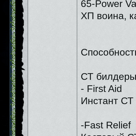
65-Power Va
ХП воина, к
Способност
СТ билдеры
- First Aid
Инстант СТ 
-Fast Relief