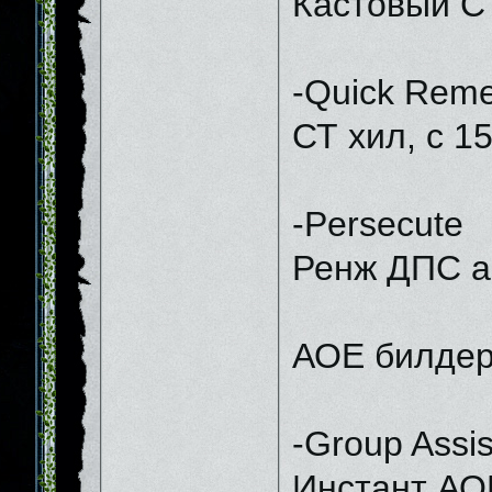
Кастовый СТ
-Quick Rem
СТ хил, с 1
-Persecute
Ренж ДПС аб
АОЕ билдер
-Group Assi
Инстант АО