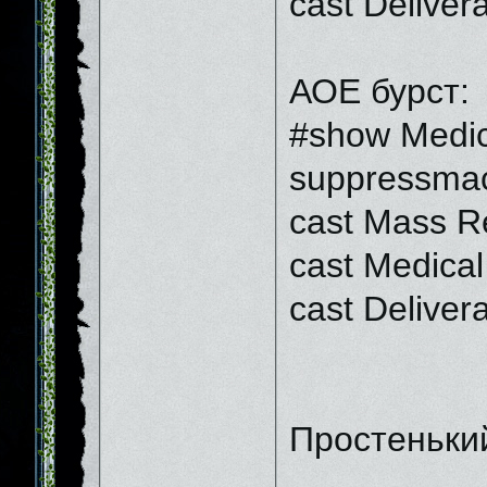
cast Deliver
АОЕ бурст:
#show Medica
suppressmac
cast Mass R
cast Medical 
cast Deliver
Простенький