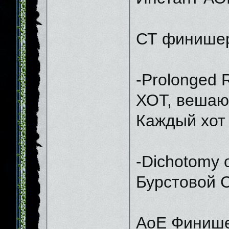
СТ финише
-Prolonged 
ХОТ, вешающ
Каждый хот 
-Dichotomy o
Бурстовой С
АоЕ Финиш