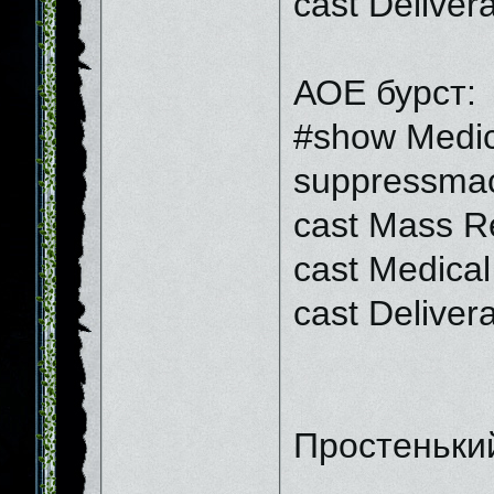
cast Deliver
АОЕ бурст:
#show Medica
suppressmac
cast Mass R
cast Medical 
cast Deliver
Простенький