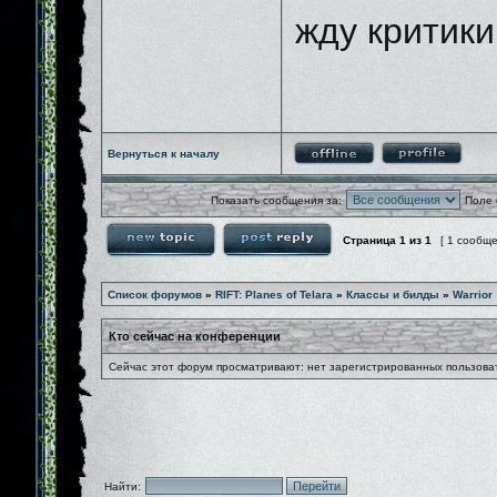
жду критики
Вернуться к началу
Показать сообщения за:
Поле 
Страница
1
из
1
[ 1 сообщ
Список форумов
»
RIFT: Planes of Telara
»
Классы и билды
»
Warrior
Кто сейчас на конференции
Сейчас этот форум просматривают: нет зарегистрированных пользоват
Найти: