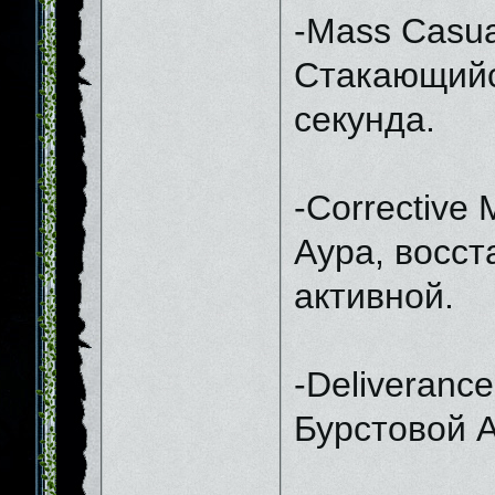
-Mass Casua
Стакающийся
секунда.
-Corrective
Аура, восст
активной.
-Deliverance
Бурстовой А