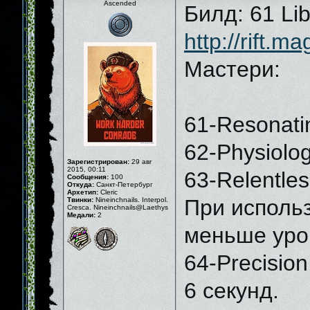
Ascended
Билд: 61 Lib
http://rift.
Мастери:
61-Resonati
62-Physiolo
Зарегистрирован:
29 авг
2015, 00:11
63-Relentle
Сообщения:
100
Откуда:
Санкт-Петербург
Архетип:
Cleric
При исполь
Твинки:
Nineinchnails. Interpol.
Cresca. Nineinchnails@Laethys
Медали:
2
меньше урон
64-Precisio
6 секунд.