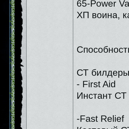
65-Power Va
ХП воина, к
Способност
СТ билдеры
- First Aid
Инстант СТ 
-Fast Relief