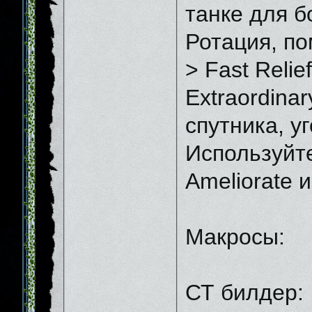
танке для б
Ротация, по
> Fast Relie
Extraordina
спутника, у
Используйте
Ameliorate 
Макросы:
СТ билдер: