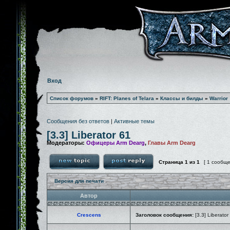
Вход
Список форумов
»
RIFT: Planes of Telara
»
Классы и билды
»
Warrior
Сообщения без ответов
|
Активные темы
[3.3] Liberator 61
Модераторы:
Офицеры Arm Dearg
,
Главы Arm Dearg
Страница
1
из
1
[ 1 сообщ
Версия для печати
Автор
Crescens
Заголовок сообщения:
[3.3] Liberator