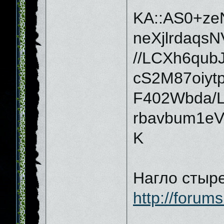
KA::AS0+ze
neXjlrdaqs
//LCXh6qu
cS2M87oiyt
F402Wbda/
rbavbum1e
K
Нагло стыре
http://forum