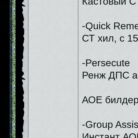
Кастовый СТ
-Quick Rem
СТ хил, с 1
-Persecute
Ренж ДПС аб
АОЕ билдер
-Group Assi
Инстант АО