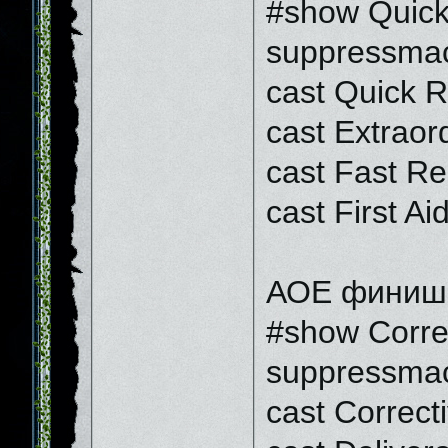
#show Quic
suppressmac
cast Quick 
cast Extraor
cast Fast Rel
cast First Ai
АОЕ финиш
#show Corre
suppressmac
cast Correc