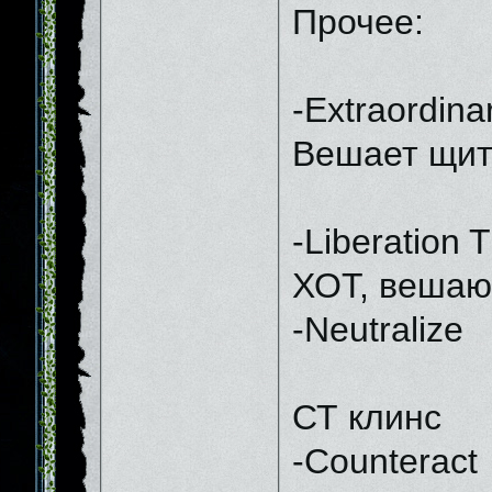
Прочее:
-Extraordina
Вешает щит
-Liberation 
ХОТ, вешающ
-Neutralize
СТ клинс
-Counteract