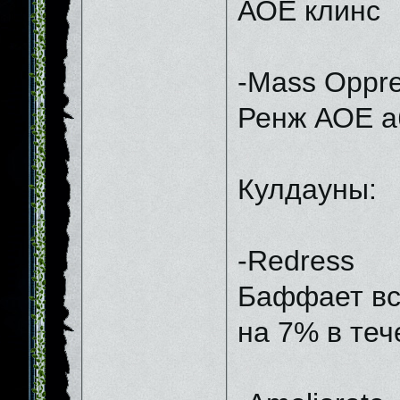
АОЕ клинс
-Mass Oppre
Ренж АОЕ а
Кулдауны:
-Redress
Баффает вс
на 7% в теч