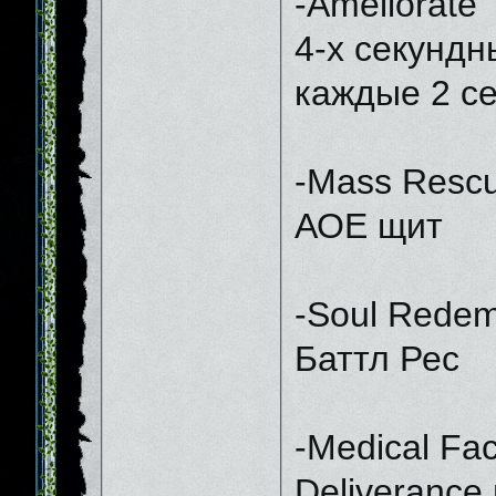
-Ameliorate
4-х секундн
каждые 2 с
-Mass Resc
АОЕ щит
-Soul Redem
Баттл Рес
-Medical Faci
Deliverance