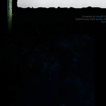
Powered by
phpBB
©
DarkFantasy Style by Arm D
Рус