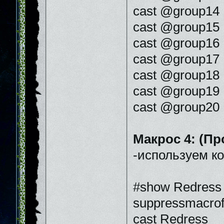
cast @group14 
cast @group15 
cast @group16 
cast @group17 
cast @group18 
cast @group19 
cast @group20 
Макрос 4: (Пр
-используем ко
#show Redress
suppressmacrof
cast Redress