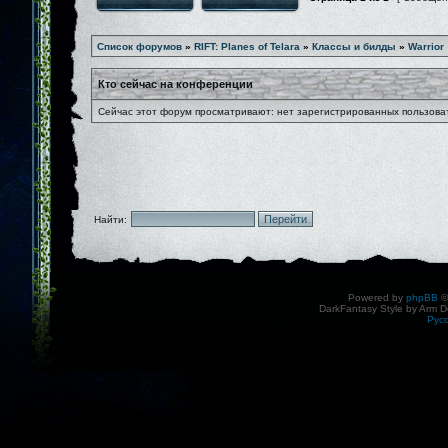
Список форумов
»
RIFT: Planes of Telara
»
Классы и билды
»
Warrior
Кто сейчас на конференции
Сейчас этот форум просматривают: нет зарегистрированных пользоват
Найти:
Powered by
phpBB
©
DarkFantasy Style by Arm D
Рус