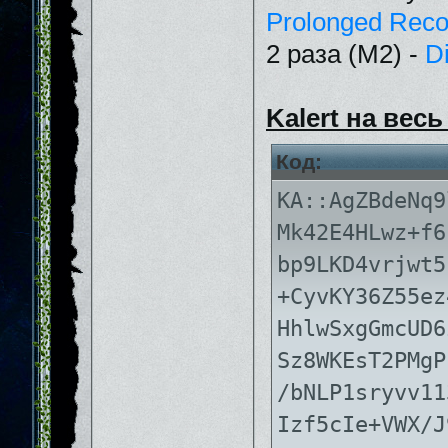
Prolonged Reco
2 раза (М2) -
D
Kalert на весь
Код:
KA::AgZBdeNq9
Mk42E4HLwz+f6
bp9LKD4vrjwt5
+CyvKY36Z55ez
HhlwSxgGmcUD6
Sz8WKEsT2PMgP
/bNLP1sryvv11
Izf5cIe+VWX/J