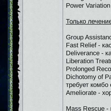
Power Variatio
Только лечени
Group Assistan
Fast Relief - к
Deliverance - к
Liberation Trea
Prolonged Reco
Dichotomy of P
требует комбо 
Ameliorate - х
Mass Rescue - 