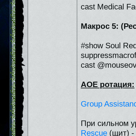
cast Medical Fac
Макрос 5: (Ре
#show Soul Re
suppressmacrof
cast @mouseov
АОЕ ротация:
Group Assistan
При сильном у
Rescue
(щит) -