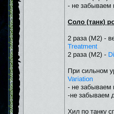
- не забываем 
Соло (танк) р
2 раза (M2) - 
Treatment
2 раза (М2) -
D
При сильном у
Variation
- не забываем 
-не забываем д
Хил по танку с