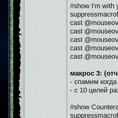
#show I'm with 
suppressmacrof
cast @mouseove
cast @mouseov
cast @mouseove
cast @mouseove
cast @mouseover
макрос 3: (от
- спамим когда
- с 10 целей ра
#show Countera
suppressmacrof