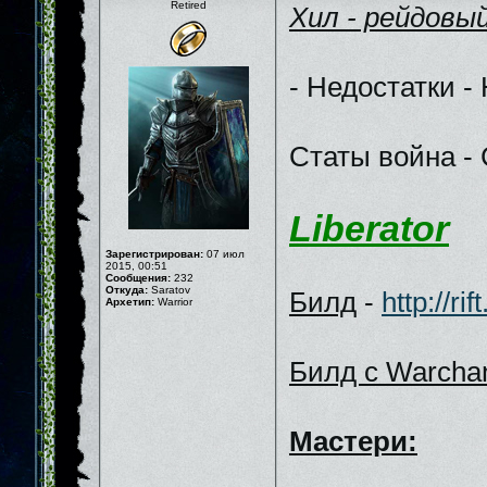
Retired
Хил - рейдовы
- Недостатки -
Статы война - 
Liberator
Зарегистрирован:
07 июл
2015, 00:51
Сообщения:
232
Откуда:
Saratov
Билд
-
http://r
Архетип:
Warrior
Билд c Warchan
Мастери: