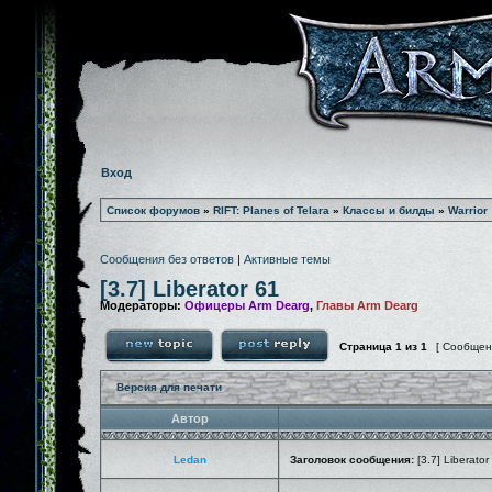
Вход
Список форумов
»
RIFT: Planes of Telara
»
Классы и билды
»
Warrior
Сообщения без ответов
|
Активные темы
[3.7] Liberator 61
Модераторы:
Офицеры Arm Dearg
,
Главы Arm Dearg
Страница
1
из
1
[ Сообщен
Версия для печати
Автор
Ledan
Заголовок сообщения:
[3.7] Liberator