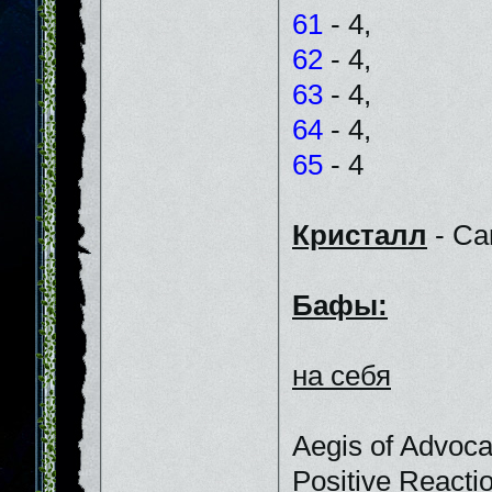
61
- 4,
62
- 4,
63
- 4,
64
- 4,
65
- 4
Кристалл
- Car
Бафы:
на себя
Aegis of Advoc
Positive Reacti