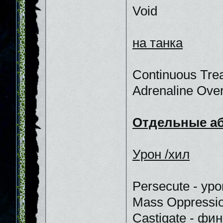
Void
на танка
Continuous Tre
Adrenaline Over
Отдельные аб
Урон /хил
Persecute - ур
Mass Oppressio
Castigate - фи