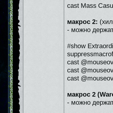
cast Mass Casu
макрос 2:
(хил
- можно держат
#show Extraord
suppressmacrof
cast @mouseove
cast @mouseov
cast @mouseove
макрос 2 (War
- можно держат