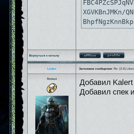
FBC4PZcSPJqNV
XGVKBnJMKn/QN
BhpfNgzKnnBkp
Вернуться к началу
Ledan
Заголовок сообщения:
Re: [3.6] Liber
Retired
Добавил Kalert
Добавил спек и