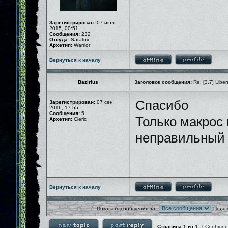
Зарегистрирован:
07 июл
2015, 00:51
Сообщения:
232
Откуда:
Saratov
Архетип:
Warrior
Вернуться к началу
Bazirius
Заголовок сообщения:
Re: [3.7] Liber
Спасибо
Зарегистрирован:
07 сен
2016, 17:55
Сообщения:
5
Только макрос 
Архетип:
Cleric
неправильный
Вернуться к началу
Показать сообщения за:
Поле 
Страница
1
из
1
[ Сообщен