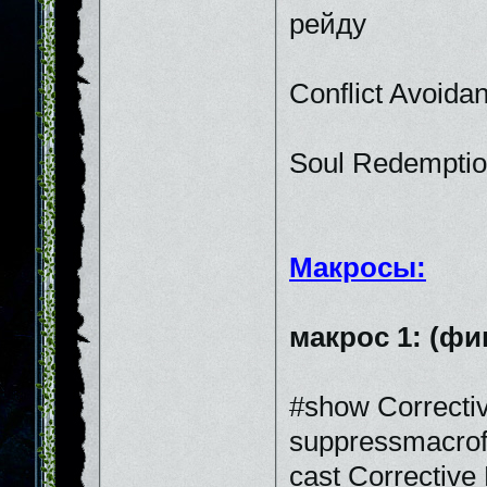
рейду
Conflict Avoida
Soul Redemptio
Макросы:
макрос 1: (ф
#show Correcti
suppressmacrof
cast Correctiv