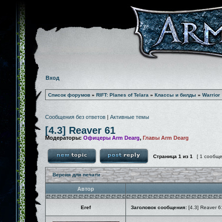
Вход
Список форумов
»
RIFT: Planes of Telara
»
Классы и билды
»
Warrior
Сообщения без ответов
|
Активные темы
[4.3] Reaver 61
Модераторы:
Офицеры Arm Dearg
,
Главы Arm Dearg
Страница
1
из
1
[ 1 сообщ
Версия для печати
Автор
Eref
Заголовок сообщения:
[4.3] Reaver 6