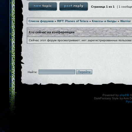
Страница
1
из
1
[ 1 сообщ
Список форумов
»
RIFT: Planes of Telara
»
Классы и билды
»
Warrior
Кто сейчас на конференции
Сейчас этот форум просматривают: нет зарегистрированных пользоват
Найти:
Powered by
phpBB
©
DarkFantasy Style by Arm D
Рус