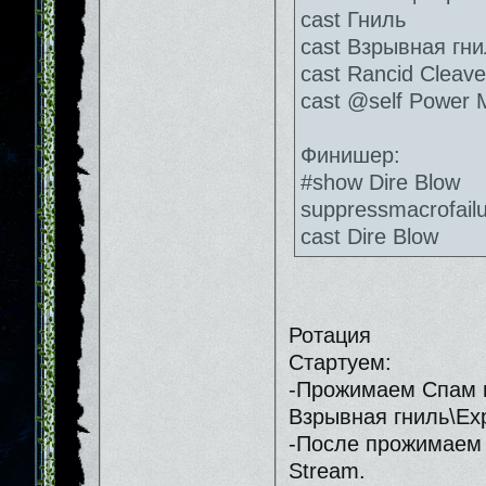
cast Гниль
cast Взрывная гни
cast Rancid Cleave
cast @self Power M
Финишер:
#show Dire Blow
suppressmacrofail
cast Dire Blow
Ротация
Стартуем:
-Прожимаем Спам 
Взрывная гниль\Expl
-После прожимаем 
Stream.