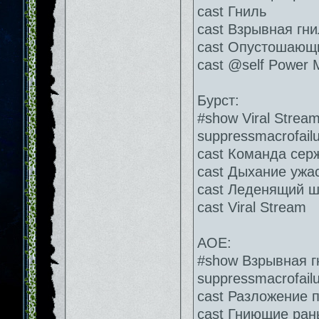
cast Гниль
cast Взрывная гни
cast Опустошающ
cast @self Power M
Бурст:
#show Viral Strea
suppressmacrofail
cast Команда сер
cast Дыхание ужа
cast Леденящий 
cast Viral Stream
АОЕ:
#show Взрывная г
suppressmacrofail
cast Разложение 
cast Гниющие ран