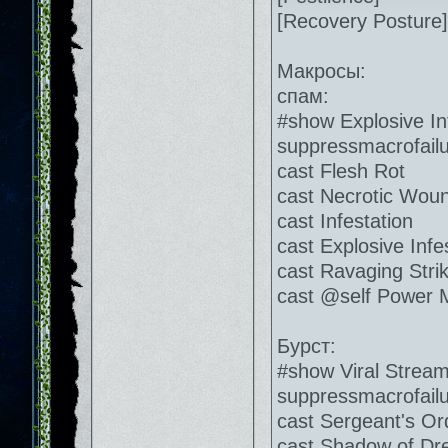
[Recovery Posture]
Макросы:
спам:
#show Explosive In
suppressmacrofail
cast Flesh Rot
cast Necrotic Wou
cast Infestation
cast Explosive Infe
cast Ravaging Stri
cast @self Power M
Бурст:
#show Viral Strea
suppressmacrofail
cast Sergeant's Or
cast Shadow of Dr