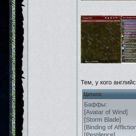
Тем, у кого английс
Цитата:
Баффы:
[Avatar of Wind]
[Storm Blade]
[Binding of Afflictio
[Pestilence]