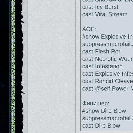
cast Icy Burst
cast Viral Stream
АОЕ:
#show Explosive In
suppressmacrofail
cast Flesh Rot
cast Necrotic Wou
cast Infestation
cast Explosive Infe
cast Rancid Cleave
cast @self Power M
Финишер:
#show Dire Blow
suppressmacrofail
cast Dire Blow