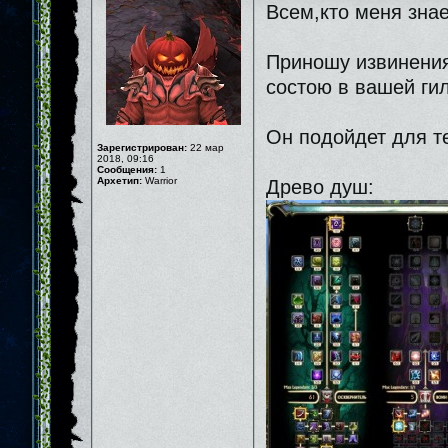
Всем,кто меня знает
Приношу извинения
состою в вашей гил
Он подойдет для те
Зарегистрирован:
22 мар
2018, 09:16
Сообщения:
1
Архетип:
Warrior
Древо душ: