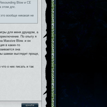
 Resounding Blow и CE
а этом дпс.
, это вообще никакая не
 игры для меня друидом, а
переключение. По опыту я
а Massive Blow. и он
ция в каких-то
раивается она
оны шаман выглядит проще,
 что о них писать и так