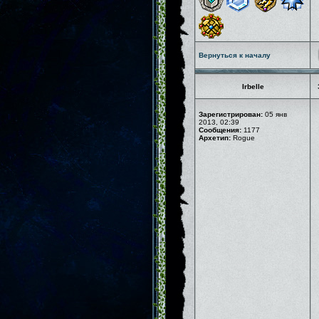
Вернуться к началу
Irbelle
Зарегистрирован:
05 янв
2013, 02:39
Сообщения:
1177
Архетип:
Rogue