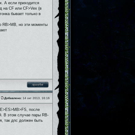
х. А если приходится
кд на СF или CF>Vex (в
гонка бывает только в
до RB>MB, но эти моменты
вают
Добавлено:
14 окт 2013, 16:16
B>CE>ES>MB>FS, после
ай. В этом случае пары RB-
я, так дпс должен быть