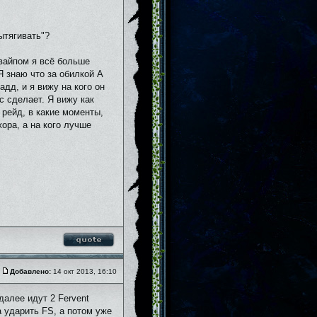
ытягивать"?
 вайпом я всё больше
Я знаю что за обилкой А
адд, и я вижу на кого он
с сделает. Я вижу как
 рейд, в какие моменты,
ора, а на кого лучше
Добавлено:
14 окт 2013, 16:10
алее идут 2 Fervent
а ударить FS, а потом уже