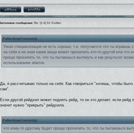
Заголовок сообщения:
Re: [2.4] 61 Purifier
FallenAngel писал(а):
Узкая специализация не есть хорошо, т.е. получается что ты играешь 
на себя и не зная какие вещи может прохилить кто-то другой или что 
проще прохилить то, что ты пытаешься вытянуть и как результат возм
использование абилок.
Да, я рассчитываю только на себя. Как говориться "хочешь, чтобы было
сам".
Если другой рейдхил может поднять рейд, то он это делает, если рейд 
значит нужно "прикрыть" рейдхила.
FallenAngel писал(а):
что кому-то другому будет проще прохилить то, что ты пытаешься выт