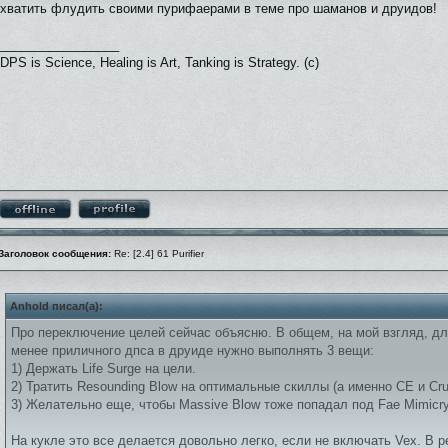
хватить флудить своими пурифаерами в теме про шаманов и друидов!
_________________
DPS is Science, Healing is Art, Tanking is Strategy. (c)
Заголовок сообщения:
Re: [2.4] 61 Purifier
Anhold писал(а):
Про переключение целей сейчас объясню. В общем, на мой взгляд, д
менее приличного дпса в друиде нужно выполнять 3 вещи:
1) Держать Life Surge на цели.
2) Тратить Resounding Blow на оптимальные скиллы (а именно CE и Crus
3) Желательно еще, чтобы Massive Blow тоже попадал под Fae Mimicry
На кукле это все делается довольно легко, если не включать Vex. В 