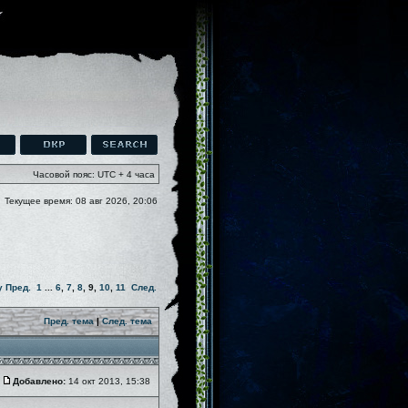
Часовой пояс: UTC + 4 часа
Текущее время: 08 авг 2026, 20:06
у
Пред.
1
...
6
,
7
,
8
,
9
,
10
,
11
След.
Пред. тема
|
След. тема
Добавлено:
14 окт 2013, 15:38