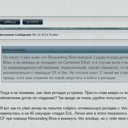
Заголовок сообщения:
Re: [2.4] 61 Purifier
Ileina писал(а):
По опыту я уже знаю что Resounding Blow (каждый 2 удар) всегда дол
Blow. и он никогда не попадает на Combined Effort. и в случае если я в
то непредвиденностей (механик, переключений, лагов) сбивается, то 
исключительно с помощью CF и Vex. Но это все опыт. С твоей же сто
проще, хотя мне сложнее по новой запустить и войти в ротацию.
Тогда я не понимаю, как твоя ротация устроена. Просто спам макро со 
обновление дотов по спаданию? Так вроде не очень удобно получается.
Я вот как-то убил вечер на попытки собрать оптимальную ротацию с Vex, 
замкнулась и на 45 секундах спадал EoL. Лично мне в итоге показало
CF при помощи Resounding Blow и выкинуть Vex вообще, но у тебя явно н