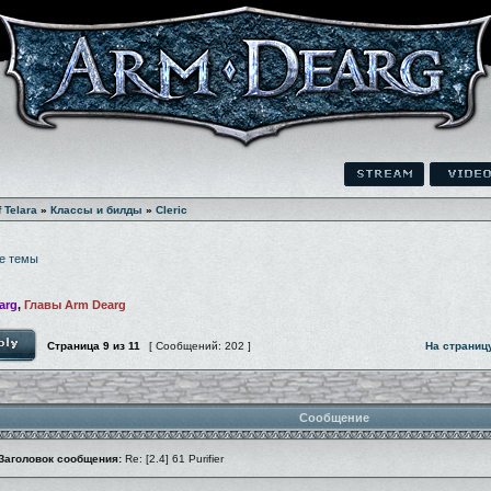
f Telara
»
Классы и билды
»
Cleric
е темы
arg
,
Главы Arm Dearg
Страница
9
из
11
[ Сообщений: 202 ]
На страниц
Сообщение
Заголовок сообщения:
Re: [2.4] 61 Purifier