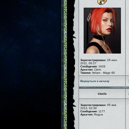
Зарегистрирован:
28 июн
2011, 00:27
Сообщения:
1626
Архетип:
Cleric
Твинки:
Ilefarn - Mage 60
Вернуться к началу
Irbelle
Зарегистрирован:
05 янв
2013, 02:39
Сообщения:
1177
Архетип:
Rogue