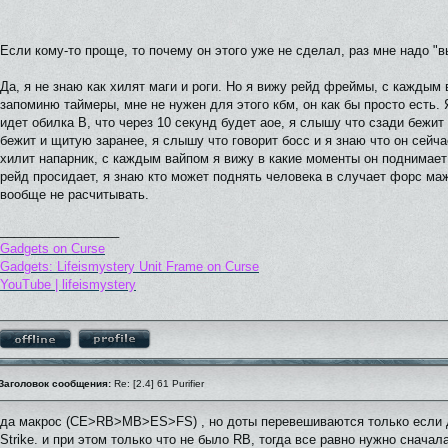
Если кому-то проще, то почему он этого уже не сделал, раз мне надо "в
Да, я не знаю как хилят маги и роги. Но я вижу рейд фреймы, с каждым
запоминю таймеры, мне не нужен для этого кбм, он как бы просто есть. 
идет обилка В, что через 10 секунд будет аое, я слышу что сзади бежит 
бежит и щитую заранее, я слышу что говорит босс и я знаю что он сейча
хилит напарник, с каждым вайпом я вижу в какие моменты он поднимает
рейд просидает, я знаю кто может поднять человека в случает форс маж
вообще не расчитывать.
_________________
Gadgets on Curse
Gadgets: Lifeismystery Unit Frame on Curse
YouTube | lifeismystery
Заголовок сообщения:
Re: [2.4] 61 Purifier
да макрос (CE>RB>MB>ES>FS) , но доты перевешиваются только если д
Strike. и при этом только что не было RB, тогда все равно нужно сначал