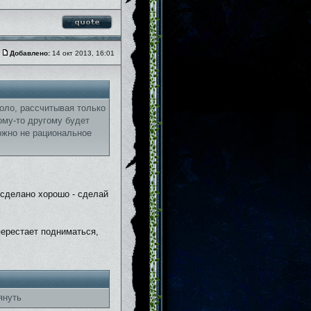
Добавлено:
14 окт 2013, 16:01
соло, рассчитывая только
кому-то другому будет
ожно не рациональное
 сделано хорошо - сделай
перестает подниматься,
януть