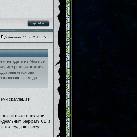
Добавлено:
14 окт 2013, 15:53
жен попадать на Massive
ижу что ротация в каких-
подстраивается она
роны шаман выглядит
всеми скиллами и
но она в итоге так и не
сь идеальным баффать CE и
е так, судя по парсу.