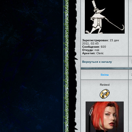
Зарегистрирован:
15 дек
2011, 02:45
Сообщения:
920
Откуда:
nsk
Архетип:
Cleric
Вернуться к началу
Ileina
Retired