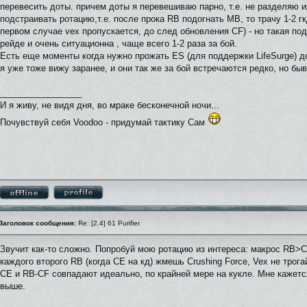
перевесить доты. причем доты я перевешиваю парно, т.е. не разделяю и
подстраивать ротацию,т.е. после прока RB подогнать MB, то трачу 1-2 г
первом случае vex пропускается, до след обновления CF) - но такая под
рейде и очень ситуационна , чаще всего 1-2 раза за бой.
Есть еще моменты когда нужно прожать ES (для поддержки LifeSurge) 
я уже тоже вижу заранее, и они так же за бой встречаются редко, но бы
_________________
И я живу, не видя дня, во мраке бесконечной ночи...
Почувствуй себя Voodoo - придумай тактику Сам
Заголовок сообщения:
Re: [2.4] 61 Purifier
Звучит как-то сложно. Попробуй мою ротацию из интереса: макрос R
каждого второго RB (когда CE на кд) жмешь Crushing Force, Vex не трог
CE и RB-CF совпадают идеально, по крайней мере на кукле. Мне кажетс
выше.