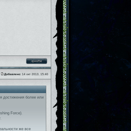
Добавлено:
14 окт 2013, 15:40
ля достижения более или
hing Force).
.
реальности же все