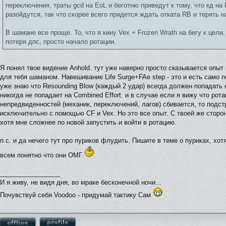
переключения, траты gcd на EoL и беготню приведут к тому, что кд на
разойдутся, так что скорее всего придется ждать отката RB и терять н
В шамане все проще. То, что я кину Vex + Frozen Wrath на бегу к цели
потеря дпс, просто начало ротации.
Я понял твое видение Anhold. тут уже наверно просто сказывается опыт
для тебя шаманом. Навешивание Life Surge+FAe step - это и есть само 
уже знаю что Resounding Blow (каждый 2 удар) всегда должен попадать н
никогда не попадает на Combined Effort. и в случае если я вижу что рота
непредвиденностей (механик, переключений, лагов) сбивается, то подст
исключительно с помощью CF и Vex. Но это все опыт. С твоей же стор
хотя мне сложнее по новой запустить и войти в ротацию.
п.с. и да нечего тут про пуриков флудить. Пишите в теме о пуриках, хотя
всем понятно что они ОМГ
_________________
И я живу, не видя дня, во мраке бесконечной ночи...
Почувствуй себя Voodoo - придумай тактику Сам