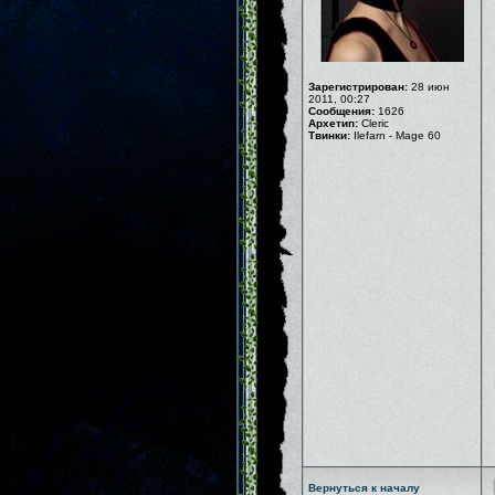
Зарегистрирован:
28 июн
2011, 00:27
Сообщения:
1626
Архетип:
Cleric
Твинки:
Ilefarn - Mage 60
Вернуться к началу