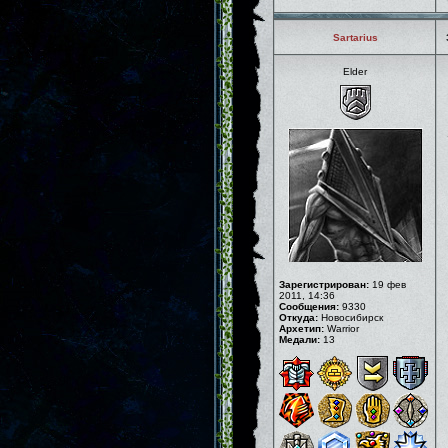
Sartarius
Elder
Зарегистрирован:
19 фев
2011, 14:36
Сообщения:
9330
Откуда:
Новосибирск
Архетип:
Warrior
Медали:
13