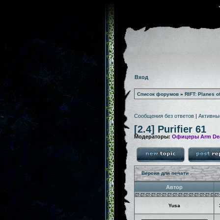
Вход
Список форумов
»
RIFT: Planes o
Сообщения без ответов
|
Активны
[2.4] Purifier 61
Модераторы:
Офицеры Arm De
Версия для печати
Автор
Yusa