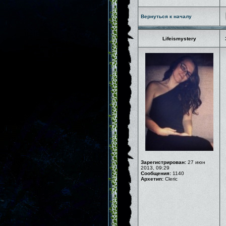
Вернуться к началу
Lifeismystery
Зарегистрирован:
27 июн
2013, 09:29
Сообщения:
1140
Архетип:
Cleric