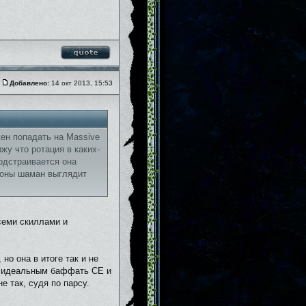
Добавлено:
14 окт 2013, 15:53
жен попадать на Massive
ижу что ротация в каких-
подстраивается она
роны шаман выглядит
всеми скиллами и
но она в итоге так и не
сь идеальным баффать CE и
е так, судя по парсу.