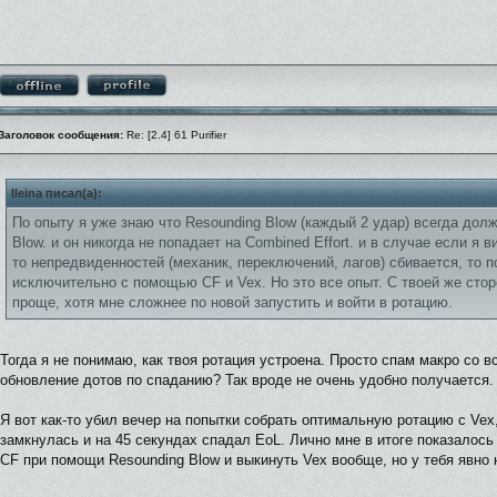
Заголовок сообщения:
Re: [2.4] 61 Purifier
Ileina писал(а):
По опыту я уже знаю что Resounding Blow (каждый 2 удар) всегда дол
Blow. и он никогда не попадает на Combined Effort. и в случае если я в
то непредвиденностей (механик, переключений, лагов) сбивается, то 
исключительно с помощью CF и Vex. Но это все опыт. С твоей же сто
проще, хотя мне сложнее по новой запустить и войти в ротацию.
Тогда я не понимаю, как твоя ротация устроена. Просто спам макро со 
обновление дотов по спаданию? Так вроде не очень удобно получается.
Я вот как-то убил вечер на попытки собрать оптимальную ротацию с Vex, 
замкнулась и на 45 секундах спадал EoL. Лично мне в итоге показало
CF при помощи Resounding Blow и выкинуть Vex вообще, но у тебя явно н