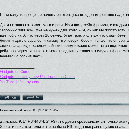
Если кому-то проще, то почему он этого уже не сделал, раз мне надо "в
Да, я не знаю как хилят маги и роги. Но я вижу рейд фреймы, с каждым
запоминю таймеры, мне не нужен для этого кбм, он как бы просто есть. 
идет обилка В, что через 10 секунд будет аое, я слышу что сзади бежит 
бежит и щитую заранее, я слышу что говорит босс и я знаю что он сейча
хилит напарник, с каждым вайпом я вижу в какие моменты он поднимает
рейд просидает, я знаю кто может поднять человека в случает форс маж
вообще не расчитывать.
_________________
Gadgets on Curse
Gadgets: Lifeismystery Unit Frame on Curse
YouTube | lifeismystery
Заголовок сообщения:
Re: [2.4] 61 Purifier
да макрос (CE>RB>MB>ES>FS) , но доты перевешиваются только если д
Strike. и при этом только что не было RB, тогда все равно нужно сначал