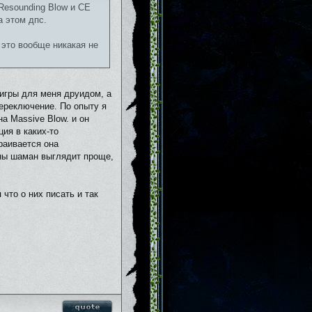
 Resounding Blow и CE
а этом дпс.
, это вообще никакая не
 игры для меня друидом, а
переключение. По опыту я
а Massive Blow. и он
ция в каких-то
раивается она
оны шаман выглядит проще,
 что о них писать и так