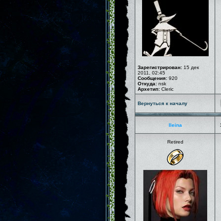
Зарегистрирован:
15 дек
2011, 02:45
Сообщения:
920
Откуда:
nsk
Архетип:
Cleric
Вернуться к началу
Ileina
Retired