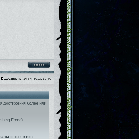
Добавлено:
14 окт 2013, 15:40
ля достижения более или
hing Force).
.
реальности же все