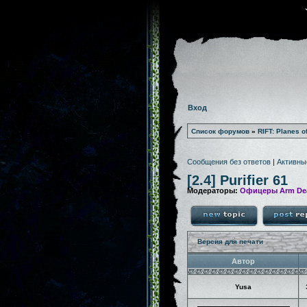
Вход
Список форумов
»
RIFT: Planes o
Сообщения без ответов
|
Активны
[2.4] Purifier 61
Модераторы:
Офицеры Arm De
Версия для печати
Автор
Yusa