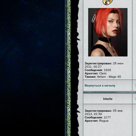
Зарегистрирован:
28 июн
2011, 00:27
Сообщения:
1626
Архетип:
Cleric
Твинки:
Ilefarn - Mage 60
Вернуться к началу
Irbelle
Зарегистрирован:
05 янв
2013, 02:39
Сообщения:
1177
Архетип:
Rogue