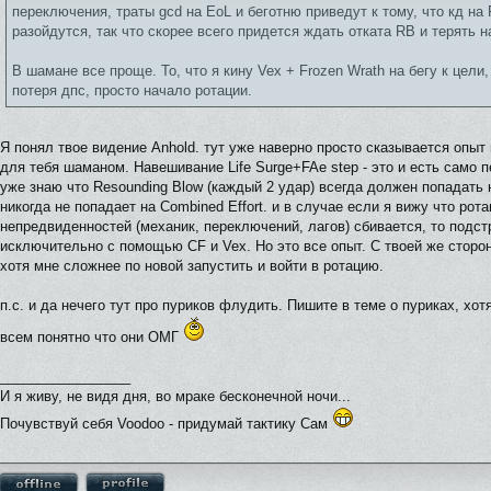
переключения, траты gcd на EoL и беготню приведут к тому, что кд на
разойдутся, так что скорее всего придется ждать отката RB и терять н
В шамане все проще. То, что я кину Vex + Frozen Wrath на бегу к цели
потеря дпс, просто начало ротации.
Я понял твое видение Anhold. тут уже наверно просто сказывается опыт
для тебя шаманом. Навешивание Life Surge+FAe step - это и есть само 
уже знаю что Resounding Blow (каждый 2 удар) всегда должен попадать н
никогда не попадает на Combined Effort. и в случае если я вижу что рота
непредвиденностей (механик, переключений, лагов) сбивается, то подст
исключительно с помощью CF и Vex. Но это все опыт. С твоей же стор
хотя мне сложнее по новой запустить и войти в ротацию.
п.с. и да нечего тут про пуриков флудить. Пишите в теме о пуриках, хотя
всем понятно что они ОМГ
_________________
И я живу, не видя дня, во мраке бесконечной ночи...
Почувствуй себя Voodoo - придумай тактику Сам