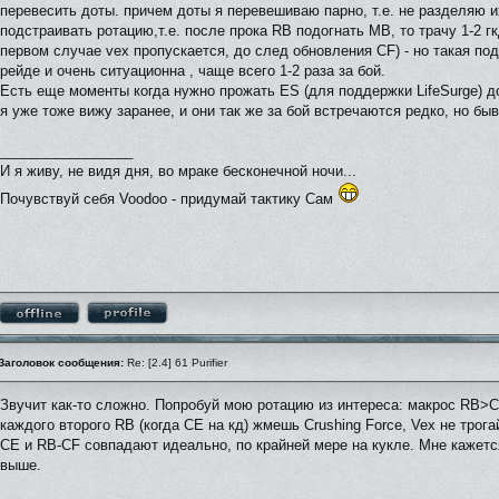
перевесить доты. причем доты я перевешиваю парно, т.е. не разделяю и
подстраивать ротацию,т.е. после прока RB подогнать MB, то трачу 1-2 г
первом случае vex пропускается, до след обновления CF) - но такая под
рейде и очень ситуационна , чаще всего 1-2 раза за бой.
Есть еще моменты когда нужно прожать ES (для поддержки LifeSurge) 
я уже тоже вижу заранее, и они так же за бой встречаются редко, но бы
_________________
И я живу, не видя дня, во мраке бесконечной ночи...
Почувствуй себя Voodoo - придумай тактику Сам
Заголовок сообщения:
Re: [2.4] 61 Purifier
Звучит как-то сложно. Попробуй мою ротацию из интереса: макрос R
каждого второго RB (когда CE на кд) жмешь Crushing Force, Vex не трог
CE и RB-CF совпадают идеально, по крайней мере на кукле. Мне кажетс
выше.