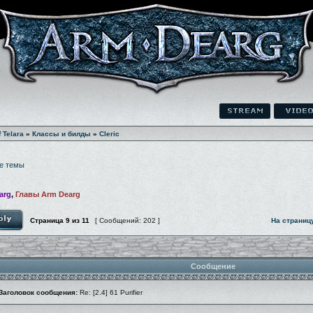
f Telara
»
Классы и билды
»
Cleric
е темы
arg
,
Главы Arm Dearg
Страница
9
из
11
[ Сообщений: 202 ]
На страниц
Сообщение
Заголовок сообщения:
Re: [2.4] 61 Purifier