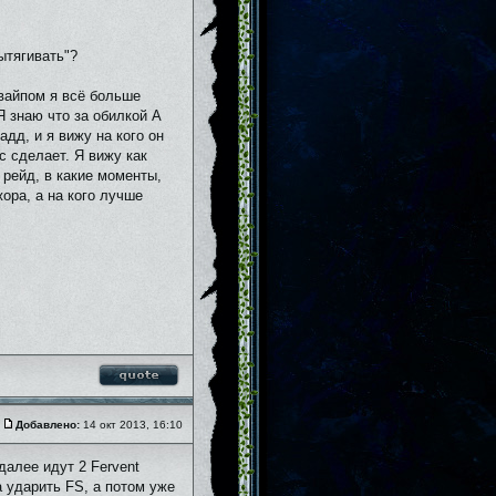
ытягивать"?
 вайпом я всё больше
Я знаю что за обилкой А
адд, и я вижу на кого он
с сделает. Я вижу как
 рейд, в какие моменты,
ора, а на кого лучше
Добавлено:
14 окт 2013, 16:10
алее идут 2 Fervent
а ударить FS, а потом уже