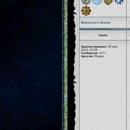
Вернуться к началу
Irbelle
Зарегистрирован:
05 янв
2013, 02:39
Сообщения:
1177
Архетип:
Rogue