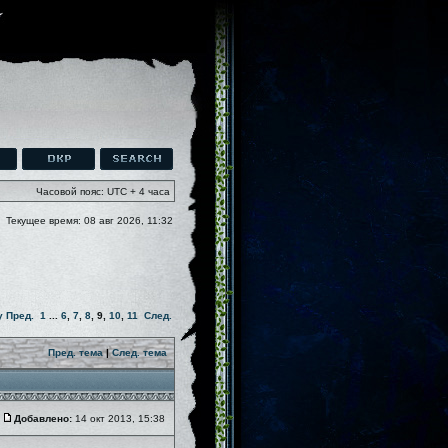
Часовой пояс: UTC + 4 часа
Текущее время: 08 авг 2026, 11:32
у
Пред.
1
...
6
,
7
,
8
,
9
,
10
,
11
След.
Пред. тема
|
След. тема
Добавлено:
14 окт 2013, 15:38