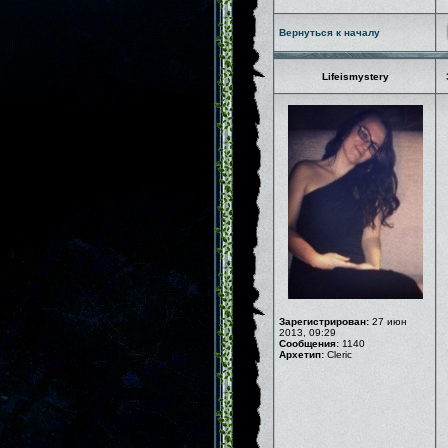
Вернуться к началу
Lifeismystery
Зарегистрирован:
27 июн
2013, 09:29
Сообщения:
1140
Архетип:
Cleric