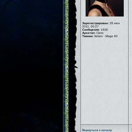
Зарегистрирован:
28 июн
2011, 00:27
Сообщения:
1626
Архетип:
Cleric
Твинки:
Ilefarn - Mage 60
Вернуться к началу