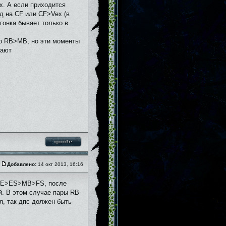
х. А если приходится
кд на СF или CF>Vex (в
гонка бывает только в
до RB>MB, но эти моменты
вают
Добавлено:
14 окт 2013, 16:16
B>CE>ES>MB>FS, после
ай. В этом случае пары RB-
я, так дпс должен быть