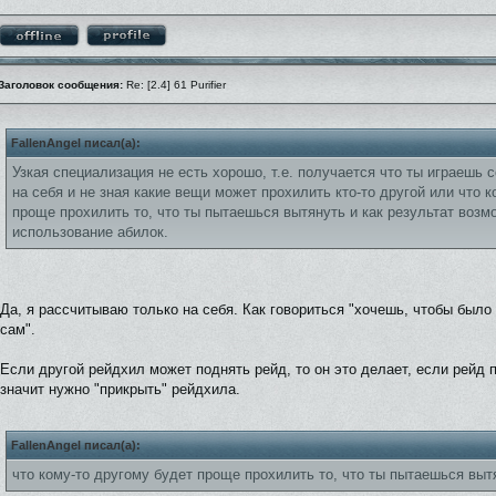
Заголовок сообщения:
Re: [2.4] 61 Purifier
FallenAngel писал(а):
Узкая специализация не есть хорошо, т.е. получается что ты играешь 
на себя и не зная какие вещи может прохилить кто-то другой или что 
проще прохилить то, что ты пытаешься вытянуть и как результат возм
использование абилок.
Да, я рассчитываю только на себя. Как говориться "хочешь, чтобы было
сам".
Если другой рейдхил может поднять рейд, то он это делает, если рейд 
значит нужно "прикрыть" рейдхила.
FallenAngel писал(а):
что кому-то другому будет проще прохилить то, что ты пытаешься выт