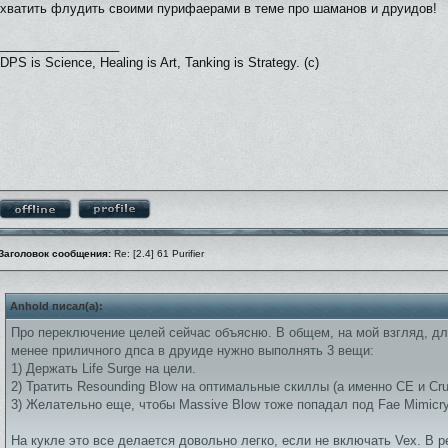
хватить флудить своими пурифаерами в теме про шаманов и друидов!
_________________
DPS is Science, Healing is Art, Tanking is Strategy. (c)
Заголовок сообщения:
Re: [2.4] 61 Purifier
Anhold писал(а):
Про переключение целей сейчас объясню. В общем, на мой взгляд, д
менее приличного дпса в друиде нужно выполнять 3 вещи:
1) Держать Life Surge на цели.
2) Тратить Resounding Blow на оптимальные скиллы (а именно CE и Crus
3) Желательно еще, чтобы Massive Blow тоже попадал под Fae Mimicry
На кукле это все делается довольно легко, если не включать Vex. В 