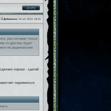
Добавлено:
14 окт 2013, 16:01
соло, рассчитывая только
кому-то другому будет
ожно не рациональное
 сделано хорошо - сделай
перестает подниматься,
януть