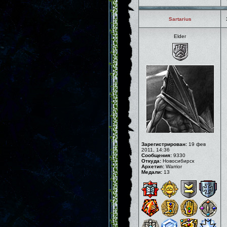
Sartarius
Elder
Зарегистрирован:
19 фев
2011, 14:36
Сообщения:
9330
Откуда:
Новосибирск
Архетип:
Warrior
Медали:
13