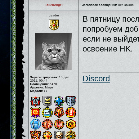
FallenAngel
Заголовок сообщения:
Re: Важно!!!
Leader
В пятницу пос
попробуем доб
если не выйдет
освоение HK.
_____________
Discord
Зарегистрирован:
15 дек
2011, 00:44
Сообщения:
5470
Архетип:
Mage
Медали:
17