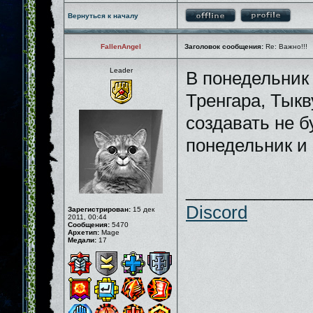
Вернуться к началу
FallenAngel
Заголовок сообщения:
Re: Важно!!!
Leader
В понедельник 
Тренгара, Тыкв
создавать не б
понедельник и
_____________
Discord
Зарегистрирован:
15 дек
2011, 00:44
Сообщения:
5470
Архетип:
Mage
Медали:
17