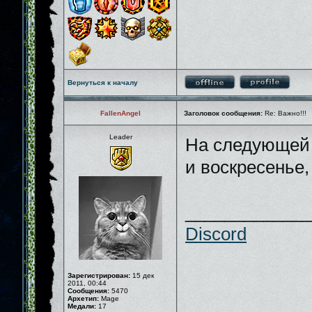
Вернуться к началу
FallenAngel
Заголовок сообщения:
Re: Важно!!!
Leader
На следующей 
и воскресенье
_____________
Discord
Зарегистрирован:
15 дек
2011, 00:44
Сообщения:
5470
Архетип:
Mage
Медали:
17