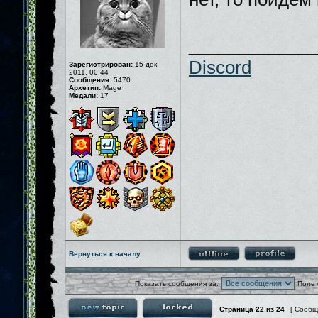
_____________
Discord
Зарегистрирован:
15 дек
2011, 00:44
Сообщения:
5470
Архетип:
Mage
Медали:
17
Вернуться к началу
Показать сообщения за:
Поле 
Страница
22
из
24
[ Сообщ