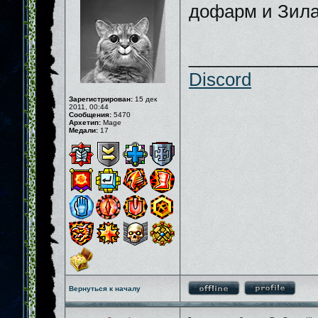
дофарм и Зила
_____________
Discord
Зарегистрирован:
15 дек
2011, 00:44
Сообщения:
5470
Архетип:
Mage
Медали:
17
Вернуться к началу