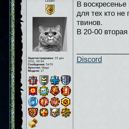
Leader
В воскресенье 
для тех кто не
твинов.
В 20-00 втора
_____________
Discord
Зарегистрирован:
15 дек
2011, 00:44
Сообщения:
5470
Архетип:
Mage
Медали:
17