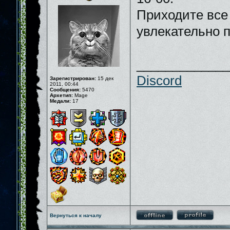
Приходите все 
увлекательно 
_____________
Discord
Зарегистрирован:
15 дек
2011, 00:44
Сообщения:
5470
Архетип:
Mage
Медали:
17
Вернуться к началу