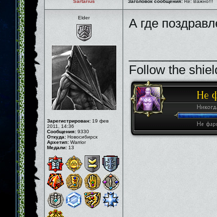
Sartarius
Заголовок сообщения:
Re: Важно!!!
Elder
А где поздрав
_____________
Follow the shiel
Зарегистрирован:
19 фев
2011, 14:36
Сообщения:
9330
Откуда:
Новосибирск
Архетип:
Warrior
Медали:
13