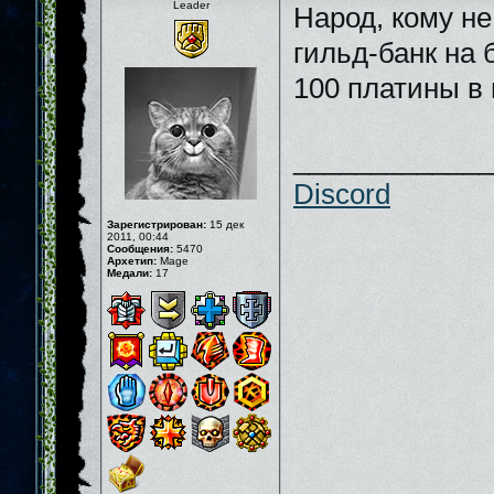
Leader
Народ, кому не
гильд-банк на 
100 платины в
_____________
Discord
Зарегистрирован:
15 дек
2011, 00:44
Сообщения:
5470
Архетип:
Mage
Медали:
17