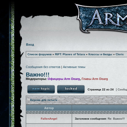
Вход
Список форумов
»
RIFT: Planes of Telara
»
Классы и билды
»
Cleric
Сообщения без ответов
|
Активные темы
Важно!!!
Модераторы:
Офицеры Arm Dearg
,
Главы Arm Dearg
Страница
22
из
24
[ Сообщ
Версия для печати
Автор
FallenAngel
Заголовок сообщения:
Re: Важно!!!