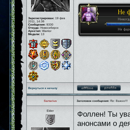
Зарегистрирован:
19 фев
2011, 14:36
Сообщения:
9330
Откуда:
Новосибирск
Архетип:
Warrior
Медали:
13
Вернуться к началу
Sartarius
Заголовок сообщения:
Re: Важно!!!
Elder
Фоллен! Ты ув
анонсами о де