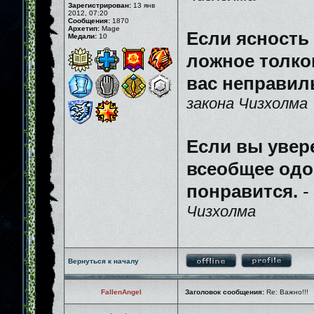
Зарегистрирован:
13 янв
2012, 07:20
Сообщения:
1870
Архетип:
Mage
Если ясность
Медали:
10
ложное толков
вас неправил
закона Чизхолма
Если вы увер
всеобщее одо
понравится.
-
Чизхолма
Вернуться к началу
FallenAngel
Заголовок сообщения:
Re: Важно!!!