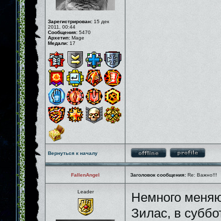
Зарегистрирован:
15 дек
2011, 00:44
Сообщения:
5470
Архетип:
Mage
Медали:
17
Вернуться к началу
FallenAngel
Заголовок сообщения:
Re: Важно!!!
Leader
Немного меняю
Зилас, в суббо