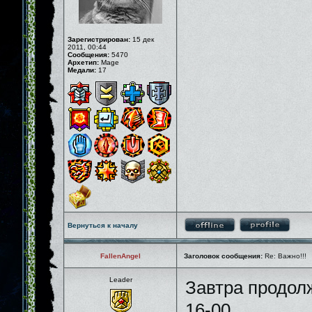
Зарегистрирован:
15 дек
2011, 00:44
Сообщения:
5470
Архетип:
Mage
Медали:
17
Вернуться к началу
FallenAngel
Заголовок сообщения:
Re: Важно!!!
Leader
Завтра продолж
16-00.