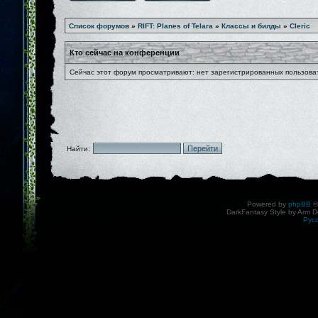
Список форумов
»
RIFT: Planes of Telara
»
Классы и билды
»
Cleric
Кто сейчас на конференции
Сейчас этот форум просматривают: нет зарегистрированных пользоват
Найти:
Powered by
phpBB
©
DarkFantasy Style by Arm D
Рус