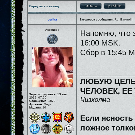
Вернуться к началу
Lerika
Заголовок сообщения:
Re: Важно!!!
Ascended
Напомню, что з
16:00 MSK.
Сбор в 15:45 
_____________
ЛЮБУЮ ЦЕЛЬ
ЧЕЛОВЕК, ЕЕ
Зарегистрирован:
13 янв
2012, 07:20
Чизхолма
Сообщения:
1870
Архетип:
Mage
Медали:
10
Если ясность
ложное толков