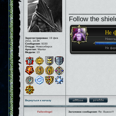
_____________
Follow the shiel
Зарегистрирован:
19 фев
2011, 14:36
Сообщения:
9330
Откуда:
Новосибирск
Архетип:
Warrior
Медали:
13
Вернуться к началу
FallenAngel
Заголовок сообщения:
Re: Важно!!!