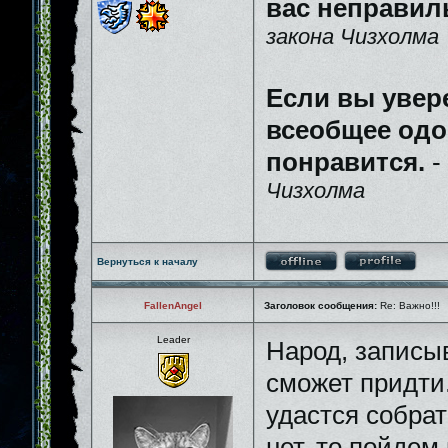
вас неправил
закона Чизхолма
Если вы увер
всеобщее одо
понравится.
-
Чизхолма
Вернуться к началу
FallenAngel
Заголовок сообщения:
Re: Важно!!!
Leader
Народ, записыв
сможет придти
удастся собрат
нет, то пойдем 