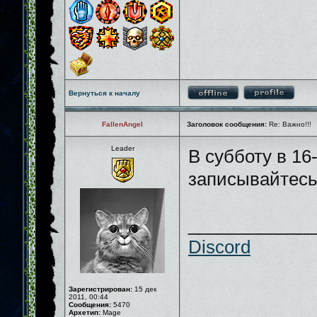
Вернуться к началу
FallenAngel
Заголовок сообщения:
Re: Важно!!!
Leader
В субботу в 16
записывайтесь 
_____________
Discord
Зарегистрирован:
15 дек
2011, 00:44
Сообщения:
5470
Архетип:
Mage