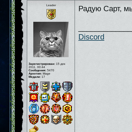
Leader
Радую Сарт, м
_____________
Discord
Зарегистрирован:
15 дек
2011, 00:44
Сообщения:
5470
Архетип:
Mage
Медали:
17