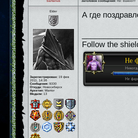
Sartarius
Заголовок сообщения:
Re: Важно!!!
Elder
А где поздрав
_____________
Follow the shiel
Зарегистрирован:
19 фев
2011, 14:36
Сообщения:
9330
Откуда:
Новосибирск
Архетип:
Warrior
Медали:
13