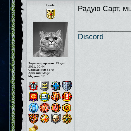
Leader
Радую Сарт, м
_____________
Discord
Зарегистрирован:
15 дек
2011, 00:44
Сообщения:
5470
Архетип:
Mage
Медали:
17