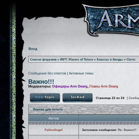
Вход
Список форумов
»
RIFT: Planes of Telara
»
Классы и билды
»
Cleric
Сообщения без ответов
|
Активные темы
Важно!!!
Модераторы:
Офицеры Arm Dearg
,
Главы Arm Dearg
Страница
22
из
24
[ Сообщ
Версия для печати
Автор
FallenAngel
Заголовок сообщения:
Re: Важно!!!