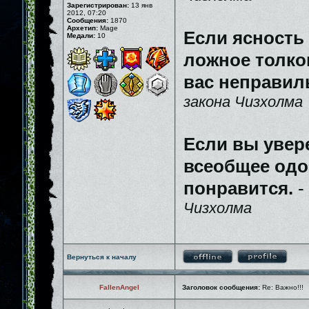
Зарегистрирован:
13 янв
2012, 07:20
Сообщения:
1870
Архетип:
Mage
Если ясность
Медали:
10
ложное толков
вас неправил
закона Чизхолма
Если вы увер
всеобщее одо
понравится.
-
Чизхолма
Вернуться к началу
FallenAngel
Заголовок сообщения:
Re: Важно!!!