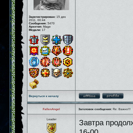
Зарегистрирован:
15 дек
2011, 00:44
Сообщения:
5470
Архетип:
Mage
Медали:
17
Вернуться к началу
FallenAngel
Заголовок сообщения:
Re: Важно!!!
Leader
Завтра продолж
16-00.