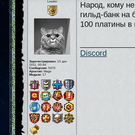
Leader
Народ, кому не
гильд-банк на 
100 платины в
_____________
Discord
Зарегистрирован:
15 дек
2011, 00:44
Сообщения:
5470
Архетип:
Mage
Медали:
17