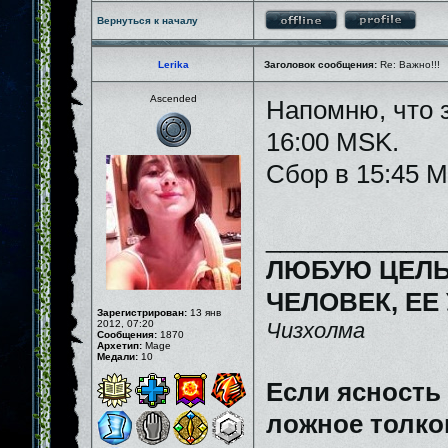
Вернуться к началу
Lerika
Заголовок сообщения:
Re: Важно!!!
Ascended
Напомню, что з
16:00 MSK.
Сбор в 15:45 
_____________
ЛЮБУЮ ЦЕЛЬ
ЧЕЛОВЕК, ЕЕ
Зарегистрирован:
13 янв
2012, 07:20
Чизхолма
Сообщения:
1870
Архетип:
Mage
Медали:
10
Если ясность
ложное толков