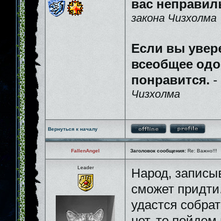
вас неправил
закона Чизхолма
Если вы увер
всеобщее одо
понравится.
-
Чизхолма
Вернуться к началу
FallenAngel
Заголовок сообщения:
Re: Важно!!!
Leader
Народ, записыв
сможет придти
удастся собрат
нет, то пойдем 