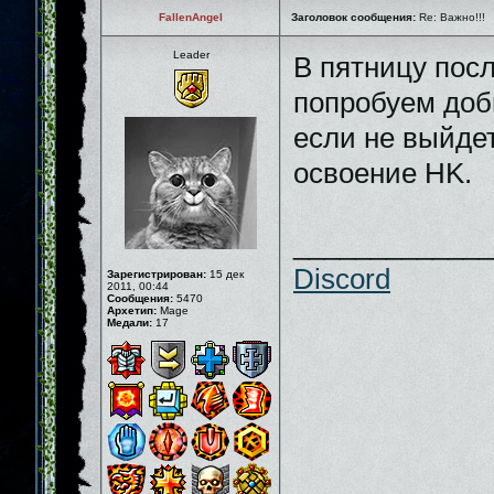
FallenAngel
Заголовок сообщения:
Re: Важно!!!
Leader
В пятницу пос
попробуем доб
если не выйдет
освоение HK.
_____________
Discord
Зарегистрирован:
15 дек
2011, 00:44
Сообщения:
5470
Архетип:
Mage
Медали:
17