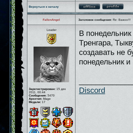
Вернуться к началу
FallenAngel
Заголовок сообщения:
Re: Важно!!!
Leader
В понедельник 
Тренгара, Тыкв
создавать не б
понедельник и
_____________
Discord
Зарегистрирован:
15 дек
2011, 00:44
Сообщения:
5470
Архетип:
Mage
Медали:
17