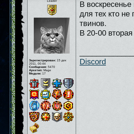
Leader
В воскресенье 
для тех кто не
твинов.
В 20-00 втора
_____________
Discord
Зарегистрирован:
15 дек
2011, 00:44
Сообщения:
5470
Архетип:
Mage
Медали:
17