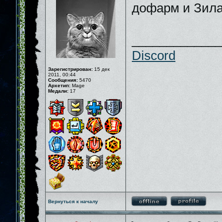
дофарм и Зила
_____________
Discord
Зарегистрирован:
15 дек
2011, 00:44
Сообщения:
5470
Архетип:
Mage
Медали:
17
Вернуться к началу