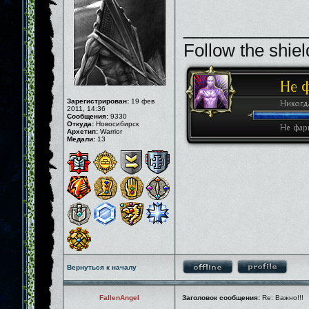
_____________
Follow the shiel
Зарегистрирован:
19 фев
2011, 14:36
Сообщения:
9330
Откуда:
Новосибирск
Архетип:
Warrior
Медали:
13
Вернуться к началу
FallenAngel
Заголовок сообщения:
Re: Важно!!!