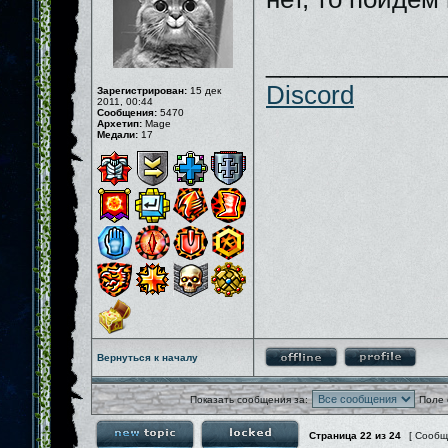
_____________
Discord
Зарегистрирован:
15 дек
2011, 00:44
Сообщения:
5470
Архетип:
Mage
Медали:
17
Вернуться к началу
Показать сообщения за:
Поле 
Страница
22
из
24
[ Сообщ