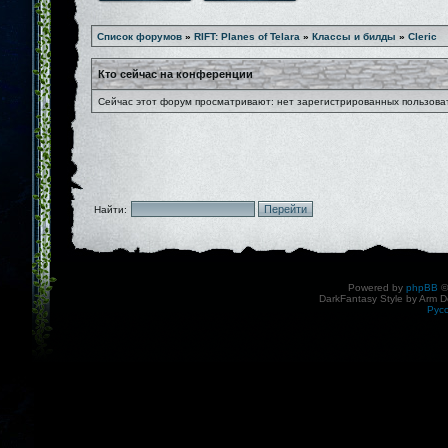
Список форумов
»
RIFT: Planes of Telara
»
Классы и билды
»
Cleric
Кто сейчас на конференции
Сейчас этот форум просматривают: нет зарегистрированных пользоват
Найти:
Powered by
phpBB
©
DarkFantasy Style by Arm D
Рус