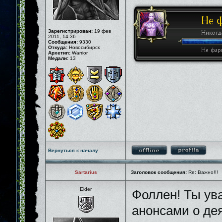
Зарегистрирован:
19 фев
2011, 14:36
Сообщения:
9330
Откуда:
Новосибирск
Архетип:
Warrior
Медали:
13
Вернуться к началу
Sartarius
Заголовок сообщения:
Re: Важно!!!
Elder
Фоллен! Ты ув
анонсами о де