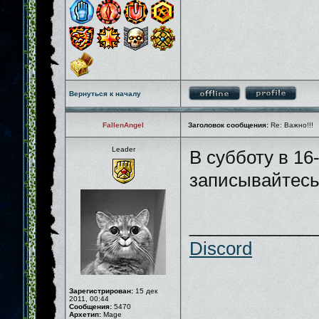
Вернуться к началу
FallenAngel
Заголовок сообщения:
Re: Важно!!!
Leader
В субботу в 16
записывайтесь 
_____________
Discord
Зарегистрирован:
15 дек
2011, 00:44
Сообщения:
5470
Архетип:
Mage