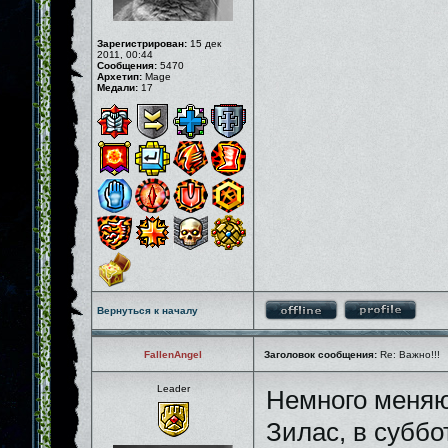
Зарегистрирован:
15 дек
2011, 00:44
Сообщения:
5470
Архетип:
Mage
Медали:
17
Вернуться к началу
FallenAngel
Заголовок сообщения:
Re: Важно!!!
Leader
Немного меняю
Зилас, в суббо