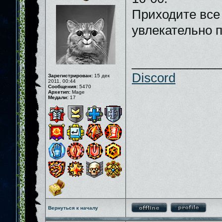
Приходите все 
увлекательно 
_____________
Discord
Зарегистрирован:
15 дек
2011, 00:44
Сообщения:
5470
Архетип:
Mage
Медали:
17
Вернуться к началу