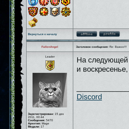
Вернуться к началу
FallenAngel
Заголовок сообщения:
Re: Важно!!!
Leader
На следующей 
и воскресенье
_____________
Discord
Зарегистрирован:
15 дек
2011, 00:44
Сообщения:
5470
Архетип:
Mage
Медали:
17