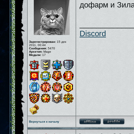
дофарм и Зила
_____________
Discord
Зарегистрирован:
15 дек
2011, 00:44
Сообщения:
5470
Архетип:
Mage
Медали:
17
Вернуться к началу