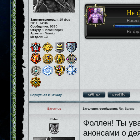
Зарегистрирован:
19 фев
2011, 14:36
Сообщения:
9330
Откуда:
Новосибирск
Архетип:
Warrior
Медали:
13
Вернуться к началу
Sartarius
Заголовок сообщения:
Re: Важно!!!
Elder
Фоллен! Ты ув
анонсами о де