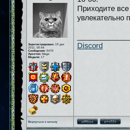
Приходите все 
увлекательно 
_____________
Discord
Зарегистрирован:
15 дек
2011, 00:44
Сообщения:
5470
Архетип:
Mage
Медали:
17
Вернуться к началу