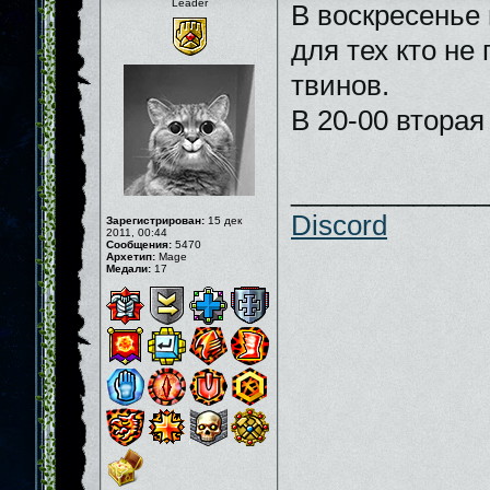
Leader
В воскресенье 
для тех кто не
твинов.
В 20-00 втора
_____________
Discord
Зарегистрирован:
15 дек
2011, 00:44
Сообщения:
5470
Архетип:
Mage
Медали:
17