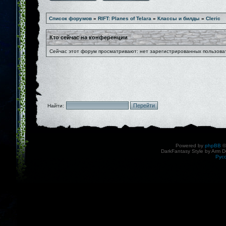
Список форумов
»
RIFT: Planes of Telara
»
Классы и билды
»
Cleric
Кто сейчас на конференции
Сейчас этот форум просматривают: нет зарегистрированных пользоват
Найти:
Powered by
phpBB
©
DarkFantasy Style by Arm D
Рус