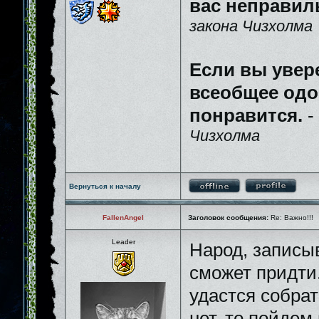
вас неправил
закона Чизхолма
Если вы увер
всеобщее одо
понравится.
-
Чизхолма
Вернуться к началу
FallenAngel
Заголовок сообщения:
Re: Важно!!!
Leader
Народ, записыв
сможет придти
удастся собрат
нет, то пойдем 