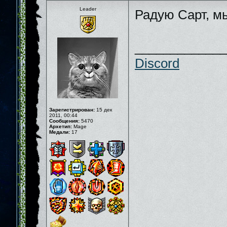
Leader
Радую Сарт, м
_____________
Discord
Зарегистрирован:
15 дек
2011, 00:44
Сообщения:
5470
Архетип:
Mage
Медали:
17