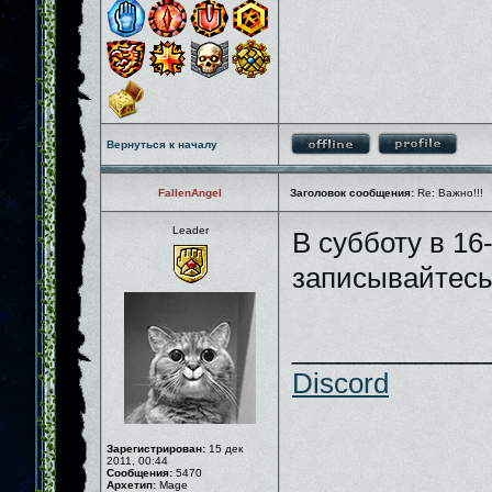
Вернуться к началу
FallenAngel
Заголовок сообщения:
Re: Важно!!!
Leader
В субботу в 16
записывайтесь 
_____________
Discord
Зарегистрирован:
15 дек
2011, 00:44
Сообщения:
5470
Архетип:
Mage