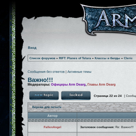
Вход
Список форумов
»
RIFT: Planes of Telara
»
Классы и билды
»
Cleric
Сообщения без ответов
|
Активные темы
Важно!!!
Модераторы:
Офицеры Arm Dearg
,
Главы Arm Dearg
Страница
22
из
24
[ Сообщ
Версия для печати
Автор
FallenAngel
Заголовок сообщения:
Re: Важно!!!