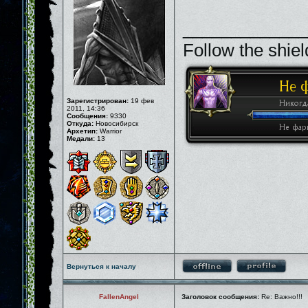
_____________
Follow the shiel
Зарегистрирован:
19 фев
2011, 14:36
Сообщения:
9330
Откуда:
Новосибирск
Архетип:
Warrior
Медали:
13
Вернуться к началу
FallenAngel
Заголовок сообщения:
Re: Важно!!!