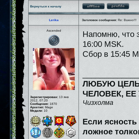
Вернуться к началу
Lerika
Заголовок сообщения:
Re: Важно!!!
Ascended
Напомню, что з
16:00 MSK.
Сбор в 15:45 
_____________
ЛЮБУЮ ЦЕЛЬ
ЧЕЛОВЕК, ЕЕ
Зарегистрирован:
13 янв
2012, 07:20
Чизхолма
Сообщения:
1870
Архетип:
Mage
Медали:
10
Если ясность
ложное толков