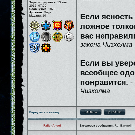
Зарегистрирован:
13 янв
2012, 07:20
Сообщения:
1870
Архетип:
Mage
Если ясность
Медали:
10
ложное толков
вас неправил
закона Чизхолма
Если вы увер
всеобщее одо
понравится.
-
Чизхолма
Вернуться к началу
FallenAngel
Заголовок сообщения:
Re: Важно!!!