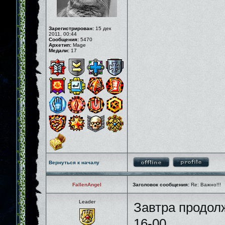
Зарегистрирован:
15 дек
2011, 00:44
Сообщения:
5470
Архетип:
Mage
Медали:
17
Вернуться к началу
FallenAngel
Заголовок сообщения:
Re: Важно!!!
Leader
Завтра продолж
16-00.