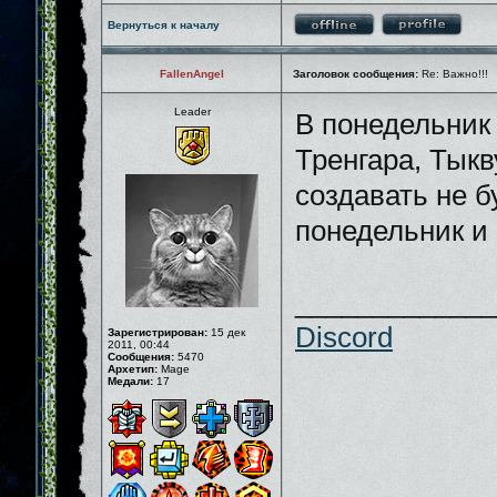
Вернуться к началу
FallenAngel
Заголовок сообщения:
Re: Важно!!!
Leader
В понедельник 
Тренгара, Тыкв
создавать не б
понедельник и
_____________
Discord
Зарегистрирован:
15 дек
2011, 00:44
Сообщения:
5470
Архетип:
Mage
Медали:
17