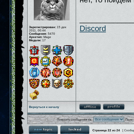
_____________
Discord
Зарегистрирован:
15 дек
2011, 00:44
Сообщения:
5470
Архетип:
Mage
Медали:
17
Вернуться к началу
Показать сообщения за:
Поле 
Страница
22
из
24
[ Сообщ