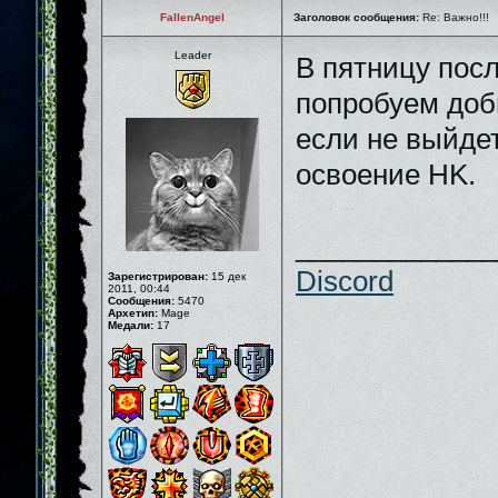
FallenAngel
Заголовок сообщения:
Re: Важно!!!
Leader
В пятницу пос
попробуем доб
если не выйдет
освоение HK.
_____________
Discord
Зарегистрирован:
15 дек
2011, 00:44
Сообщения:
5470
Архетип:
Mage
Медали:
17