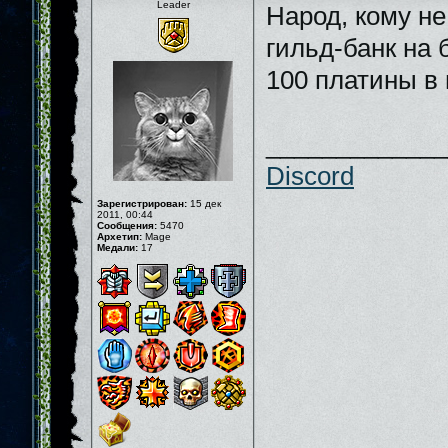
Leader
Народ, кому не
гильд-банк на 
100 платины в
_____________
Discord
Зарегистрирован:
15 дек
2011, 00:44
Сообщения:
5470
Архетип:
Mage
Медали:
17