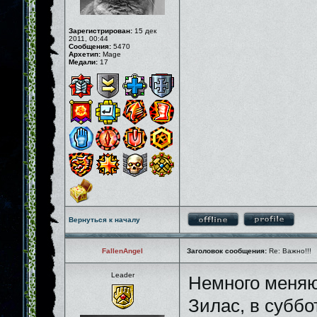
Зарегистрирован:
15 дек
2011, 00:44
Сообщения:
5470
Архетип:
Mage
Медали:
17
Вернуться к началу
FallenAngel
Заголовок сообщения:
Re: Важно!!!
Leader
Немного меняю
Зилас, в суббо