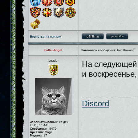
Вернуться к началу
FallenAngel
Заголовок сообщения:
Re: Важно!!!
Leader
На следующей 
и воскресенье
_____________
Discord
Зарегистрирован:
15 дек
2011, 00:44
Сообщения:
5470
Архетип:
Mage
Медали:
17