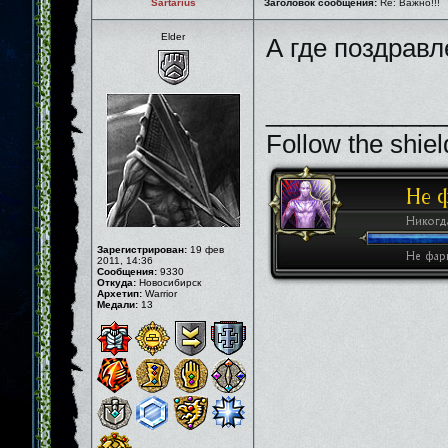
Sartarius
Заголовок сообщения:
Re: Важно!!!
Elder
А где поздрав
_____________
Follow the shiel
Зарегистрирован:
19 фев
2011, 14:36
Сообщения:
9330
Откуда:
Новосибирск
Архетип:
Warrior
Медали:
13