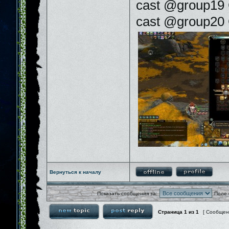
cast @group19 G
cast @group20 G
Вернуться к началу
Показать сообщения за:
Поле 
Страница
1
из
1
[ Сообщен