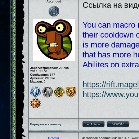
Ascended
Ссылка на виде
You can macro m
their cooldown 
is more damage 
that has more h
Abilites on extr
Зарегистрирован:
20 янв
2014, 21:51
Сообщения:
177
Архетип:
Warrior
Медали:
5
https://rift.mag
https://www.yo
Вернуться к началу
Gromta
Заголовок сообщения:
Re: [4.X] War