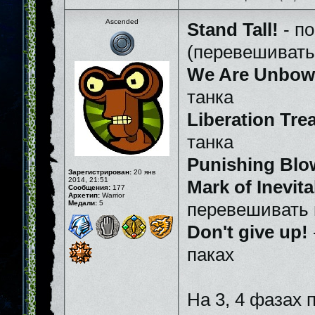
Ascended
Stand Tall!
- по
(перевешивать
We Are Unbow
танка
Liberation Tre
танка
Punishing Blo
Зарегистрирован:
20 янв
2014, 21:51
Mark of Inevita
Сообщения:
177
Архетип:
Warrior
Медали:
5
перевешивать 
Don't give up!
паках
На 3, 4 фазах 