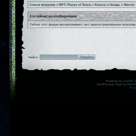
Список форумов
»
RIFT: Planes of Telara
»
Классы и билды
»
Warrior
Кто сейчас на конференции
Сейчас этот форум просматривают: нет зарегистрированных пользоват
Найти:
Powered by
phpBB
©
DarkFantasy Style by Arm D
Рус