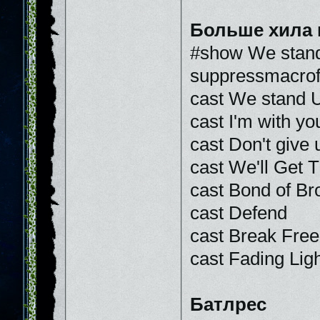
Больше хила 
#show We stand
suppressmacrof
cast We stand U
cast I'm with yo
cast Don't give 
cast We'll Get 
cast Bond of Br
cast Defend
cast Break Free
cast Fading Lig
Батлрес