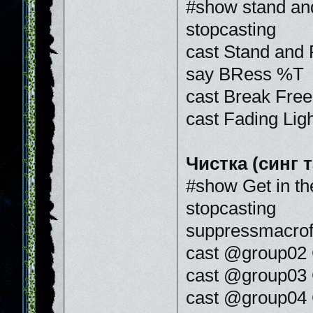
#show stand and
stopcasting
cast Stand and 
say BRess %T
cast Break Free
cast Fading Lig
Чистка (синг т
#show Get in th
stopcasting
suppressmacrof
cast @group02 G
cast @group03 G
cast @group04 G