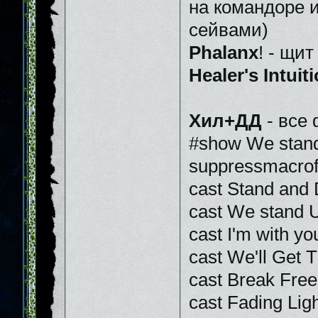
на командоре 
сейвами)
Phalanx
! - щит
Healer's Intuit
Хил+ДД
- все
#show We stand
suppressmacrof
cast Stand and 
cast We stand U
cast I'm with yo
cast We'll Get 
cast Break Free
cast Fading Lig