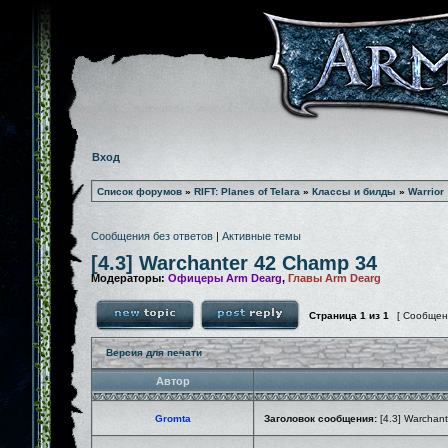
Вход
Список форумов
»
RIFT: Planes of Telara
»
Классы и билды
»
Warrior
Сообщения без ответов
|
Активные темы
[4.3] Warchanter 42 Champ 34
Модераторы:
Офицеры Arm Dearg
,
Главы Arm Dearg
Страница
1
из
1
[ Сообщен
Версия для печати
Автор
Gromta
Заголовок сообщения:
[4.3] Warchan