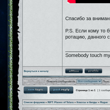
Спасибо за вниман
P.S. Если кому то 
ротацию, данного с
________________
Somebody touch my 
Вернуться к началу
Показать сообщения за:
Поле 
Страница
1
из
1
[ 1 сообщ
Список форумов
»
RIFT: Planes of Telara
»
Классы и билды
»
Rogue