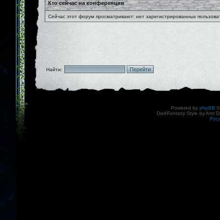
Кто сейчас на конференции
Сейчас этот форум просматривают: нет зарегистрированных пользоват
Найти:
Powered by
phpBB
©
DarkFantasy Style by Arm D
Рус