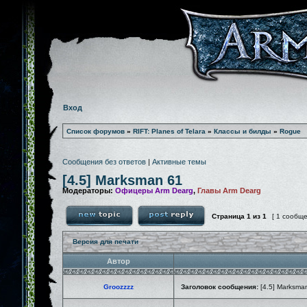
Вход
Список форумов
»
RIFT: Planes of Telara
»
Классы и билды
»
Rogue
Сообщения без ответов
|
Активные темы
[4.5] Marksman 61
Модераторы:
Офицеры Arm Dearg
,
Главы Arm Dearg
Страница
1
из
1
[ 1 сообщ
Версия для печати
Автор
Groozzzz
Заголовок сообщения:
[4.5] Marksma