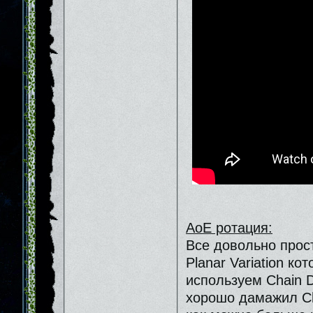
АоЕ ротация:
Все довольно прост
Planar Variation ко
используем Сhain D
хорошо дамажил Ch