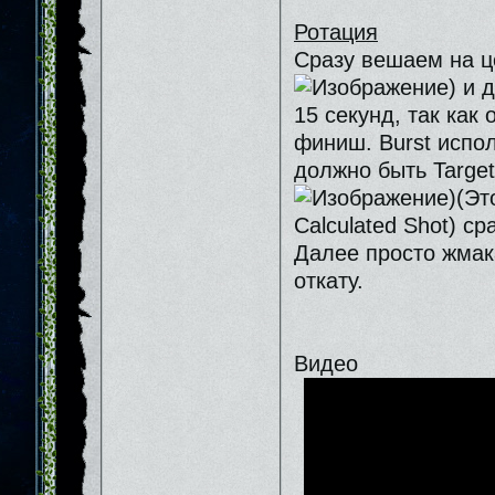
Ротация
Сразу вешаем на це
) и 
15 секунд, так как
финиш. Burst испо
должно быть Target
)(Эт
Calculated Shot) ср
Далее просто жмака
откату.
Видео