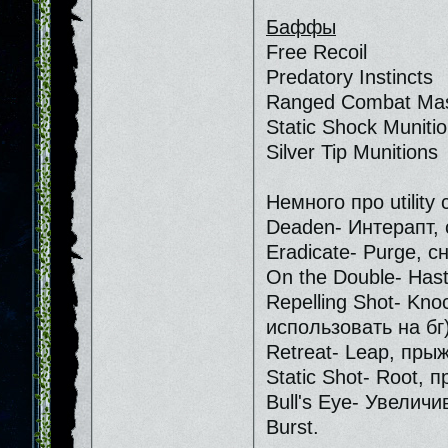
Баффы
Free Recoil
Predatory Instincts
Ranged Combat Mas
Static Shock Muniti
Silver Tip Munitions
Немного про utility
Deaden- Интерапт, 
Eradicate- Purge, 
On the Double- Hast
Repelling Shot- Kn
использовать на бг)
Retreat- Leap, пры
Static Shot- Root, 
Bull's Eye- Увелич
Burst.