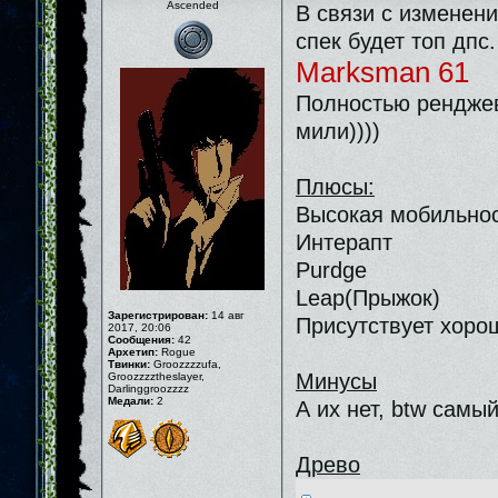
Ascended
В связи с изменен
спек будет топ дпс.
Marksman 61
Полностью ренджево
мили))))
Плюсы:
Высокая мобильнос
Интерапт
Purdge
Leap(Прыжок)
Зарегистрирован:
14 авг
Присутствует хоро
2017, 20:06
Сообщения:
42
Архетип:
Rogue
Твинки:
Groozzzzufa,
Минусы
Groozzzztheslayer,
Darlinggroozzzz
Медали:
2
А их нет, btw самы
Древо