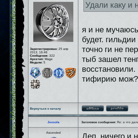
Удали каку и
я и не мучаюсь
будет. гильдии
точно ги не пе
Зарегистрирован:
25 апр
2013, 16:46
Сообщения:
322
тыб зашел тенг
Архетип:
Mage
Медали:
5
восстановили. 
тифирию мож?
Вернуться к началу
Jessola
Заголовок сообщения:
Re: а что дал
Ascended
Деп, ничего и 