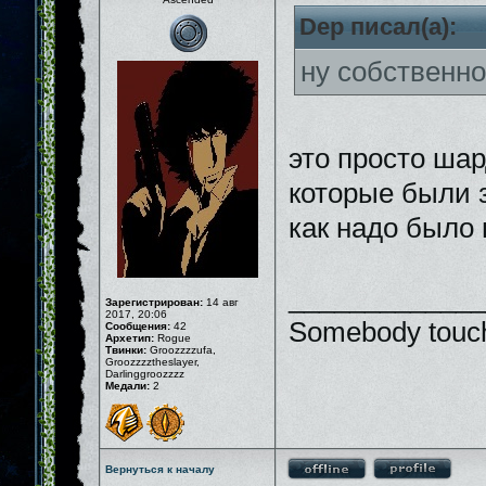
Dep писал(а):
ну собственно
это просто шар
которые были 
как надо было
_____________
Зарегистрирован:
14 авг
2017, 20:06
Somebody touch
Сообщения:
42
Архетип:
Rogue
Твинки:
Groozzzzufa,
Groozzzztheslayer,
Darlinggroozzzz
Медали:
2
Вернуться к началу