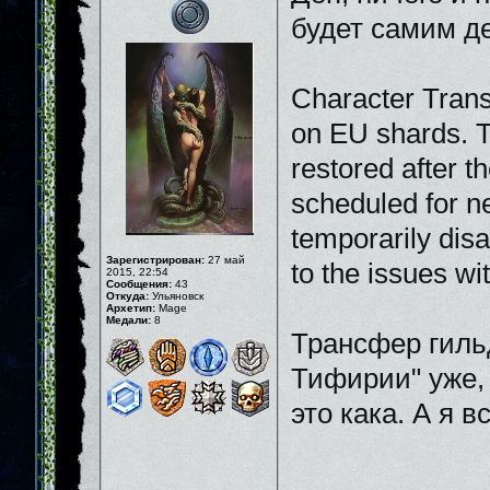
будет самим де
Character Trans
on EU shards. Th
restored after t
scheduled for n
temporarily disa
Зарегистрирован:
27 май
to the issues wi
2015, 22:54
Сообщения:
43
Откуда:
Ульяновск
Архетип:
Mage
Медали:
8
Трансфер гильд
Тифирии" уже, 
это кака. А я в