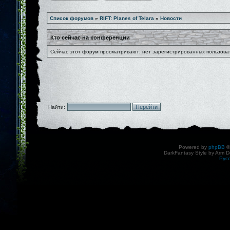
Список форумов
»
RIFT: Planes of Telara
»
Новости
Кто сейчас на конференции
Сейчас этот форум просматривают: нет зарегистрированных пользоват
Найти:
Powered by
phpBB
©
DarkFantasy Style by Arm D
Рус