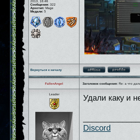
2013, 16:46
Сообщения:
322
Архетип:
Mage
Медали:
5
Вернуться к началу
FallenAngel
Заголовок сообщения:
Re: а что дал
Leader
Удали каку и 
_____________
Discord