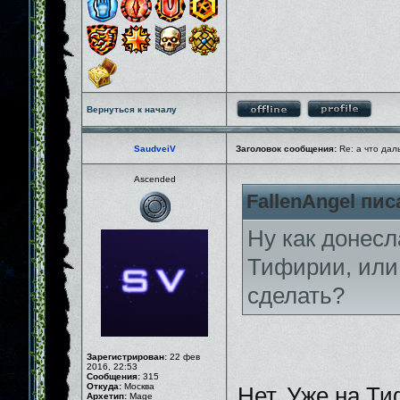
Вернуться к началу
SaudveiV
Заголовок сообщения:
Re: а что дал
Ascended
FallenAngel пис
Ну как донесл
Тифирии, или 
сделать?
Зарегистрирован:
22 фев
2016, 22:53
Сообщения:
315
Откуда:
Москва
Нет. Уже на Ти
Архетип:
Mage