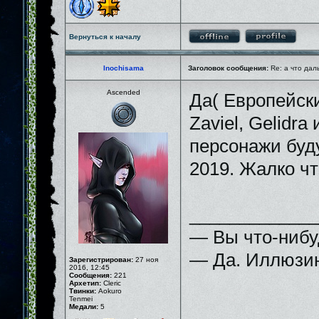
Вернуться к началу
Inochisama
Заголовок сообщения:
Re: а что дал
Ascended
Да( Европейски
Zaviel, Gelidra
персонажи буду
2019. Жалко что
_____________
— Вы что-нибу
— Да. Иллюзию
Зарегистрирован:
27 ноя
2016, 12:45
Сообщения:
221
Архетип:
Cleric
Твинки:
Aokuro
Tenmei
Медали:
5