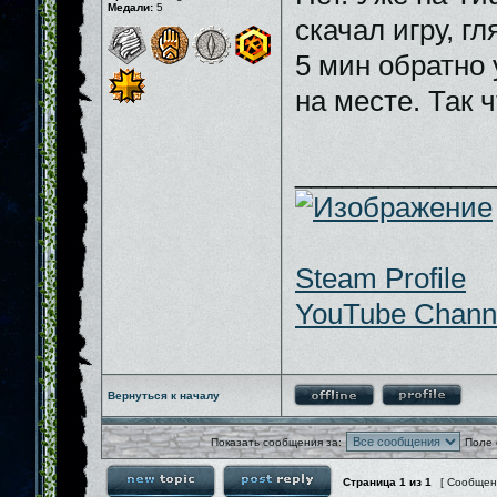
Медали:
5
скачал игру, гл
5 мин обратно 
на месте. Так 
_____________
Steam Profile
YouTube Chann
Вернуться к началу
Показать сообщения за:
Поле 
Страница
1
из
1
[ Сообщен