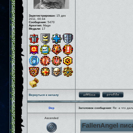
Зарегистрирован:
15 дек
2011, 00:44
Сообщения:
5470
Архетип:
Mage
Медали:
17
Вернуться к началу
Dep
Заголовок сообщения:
Re: а что дал
Ascended
FallenAngel пис