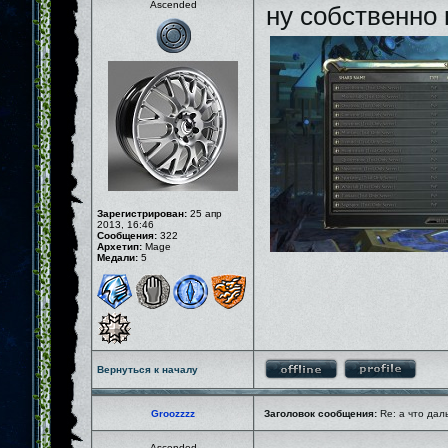
Ascended
ну собственно 
Зарегистрирован:
25 апр
2013, 16:46
Сообщения:
322
Архетип:
Mage
Медали:
5
Вернуться к началу
Groozzzz
Заголовок сообщения:
Re: а что дал
Ascended