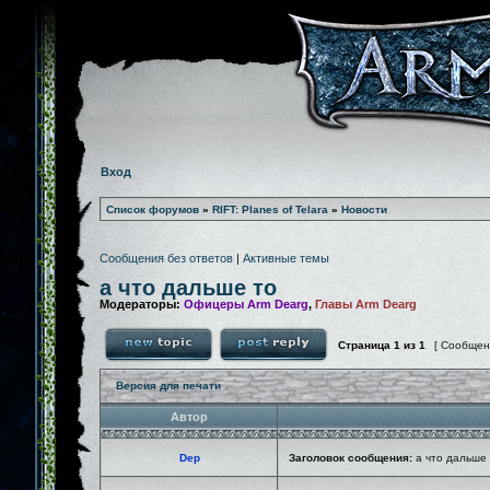
Вход
Список форумов
»
RIFT: Planes of Telara
»
Новости
Сообщения без ответов
|
Активные темы
а что дальше то
Модераторы:
Офицеры Arm Dearg
,
Главы Arm Dearg
Страница
1
из
1
[ Сообщен
Версия для печати
Автор
Dep
Заголовок сообщения:
а что дальше