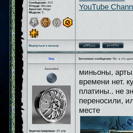
Сообщения:
315
YouTube Chann
Откуда:
Москва
Архетип:
Mage
Медали:
5
Вернуться к началу
Dep
Заголовок сообщения:
Re: а что дал
Ascended
миньоны, арты
времени нет. к
платины.. не зн
переносили, ил
месте
Зарегистрирован:
25 апр