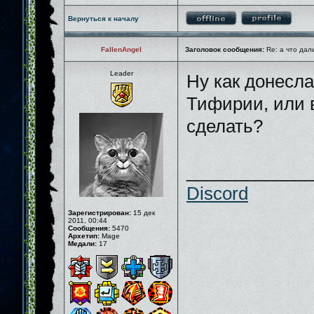
Вернуться к началу
FallenAngel
Заголовок сообщения:
Re: а что дал
Leader
Ну как донесла
Тифирии, или в
сделать?
_____________
Discord
Зарегистрирован:
15 дек
2011, 00:44
Сообщения:
5470
Архетип:
Mage
Медали:
17