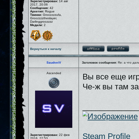
Зарегистрирован:
14 авг
2017, 20:06
Сообщения:
42
Архетип:
Rogue
Твинки:
Groozzzzufa,
Groozzzztheslayer,
Darlinggroozzzz
Медали:
2
Вернуться к началу
SaudveiV
Заголовок сообщения:
Re: а что дал
Ascended
Вы все еще иг
Че-ж вы там з
_____________
Steam Profile
Зарегистрирован:
22 фев
2016, 22:53