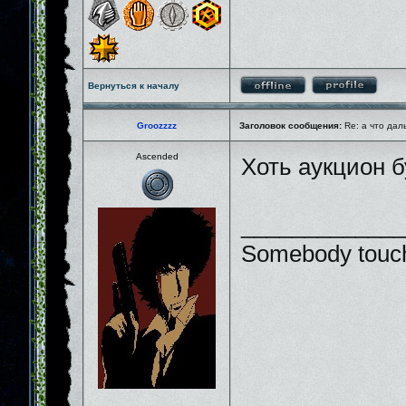
Вернуться к началу
Groozzzz
Заголовок сообщения:
Re: а что дал
Ascended
Хоть аукцион 
_____________
Somebody touch