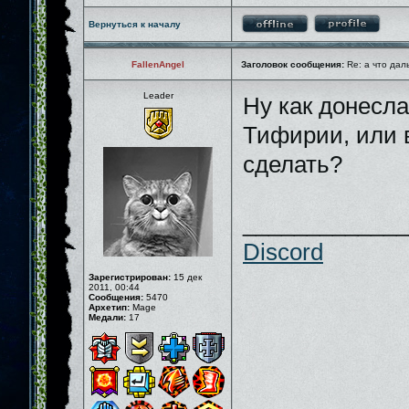
Вернуться к началу
FallenAngel
Заголовок сообщения:
Re: а что дал
Leader
Ну как донесла
Тифирии, или в
сделать?
_____________
Discord
Зарегистрирован:
15 дек
2011, 00:44
Сообщения:
5470
Архетип:
Mage
Медали:
17