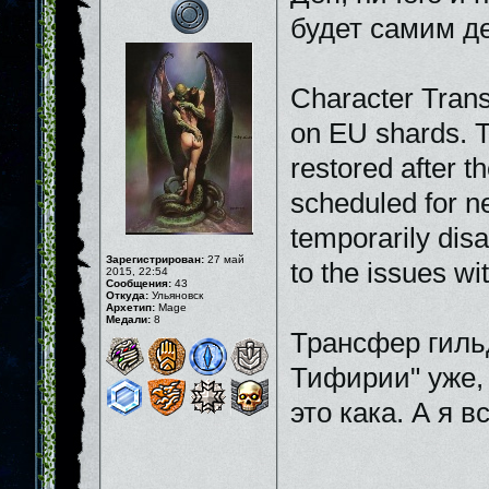
будет самим де
Character Trans
on EU shards. Th
restored after t
scheduled for n
temporarily disa
Зарегистрирован:
27 май
to the issues wi
2015, 22:54
Сообщения:
43
Откуда:
Ульяновск
Архетип:
Mage
Медали:
8
Трансфер гильд
Тифирии" уже, 
это кака. А я в