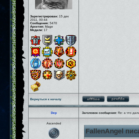
Зарегистрирован:
15 дек
2011, 00:44
Сообщения:
5470
Архетип:
Mage
Медали:
17
Вернуться к началу
Dep
Заголовок сообщения:
Re: а что дал
Ascended
FallenAngel пис