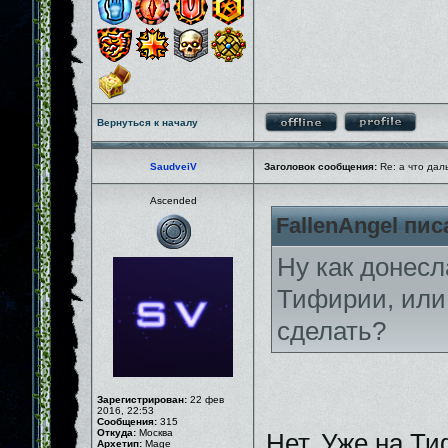
Вернуться к началу
SaudveiV
Заголовок сообщения:
Re: а что дал
Ascended
FallenAngel пис
Ну как донесл
Тифирии, или 
сделать?
Зарегистрирован:
22 фев
2016, 22:53
Сообщения:
315
Откуда:
Москва
Нет. Уже на Ти
Архетип:
Mage