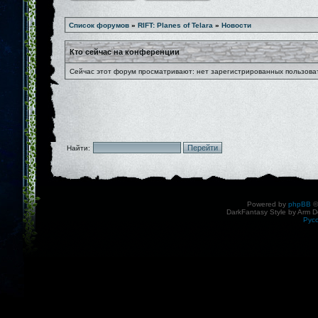
Список форумов
»
RIFT: Planes of Telara
»
Новости
Кто сейчас на конференции
Сейчас этот форум просматривают: нет зарегистрированных пользоват
Найти:
Powered by
phpBB
©
DarkFantasy Style by Arm D
Рус