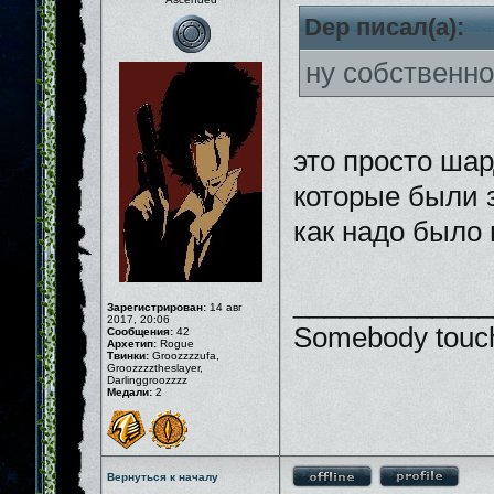
Dep писал(а):
ну собственно
это просто шар
которые были 
как надо было
_____________
Зарегистрирован:
14 авг
2017, 20:06
Somebody touch
Сообщения:
42
Архетип:
Rogue
Твинки:
Groozzzzufa,
Groozzzztheslayer,
Darlinggroozzzz
Медали:
2
Вернуться к началу