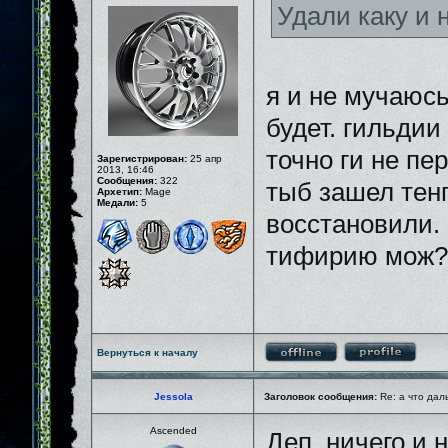
Удали каку и
я и не мучаюсь
будет. гильдии
точно ги не пе
Зарегистрирован:
25 апр
2013, 16:46
Сообщения:
322
тыб зашел тенг
Архетип:
Mage
Медали:
5
восстановили. 
тифирию мож?
Вернуться к началу
Jessola
Заголовок сообщения:
Re: а что дал
Ascended
Деп, ничего и 