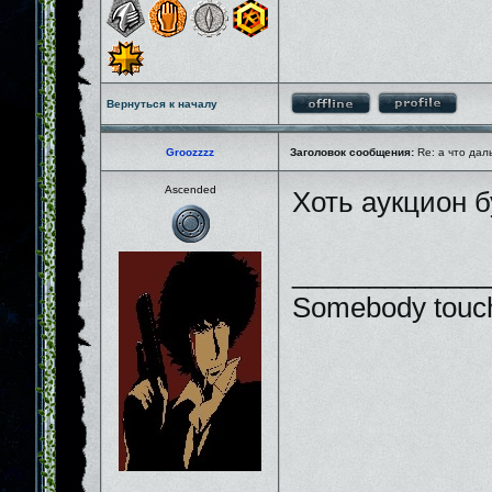
Вернуться к началу
Groozzzz
Заголовок сообщения:
Re: а что дал
Ascended
Хоть аукцион 
_____________
Somebody touch