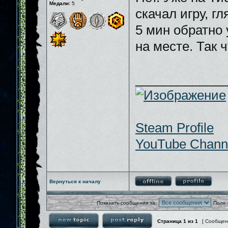
Медали:
5
скачал игру, гл
5 мин обратно 
на месте. Так 
_____________
Steam Profile
YouTube Chann
Вернуться к началу
Показать сообщения за:
Поле 
Страница
1
из
1
[ Сообщен