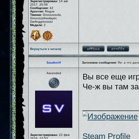
Зарегистрирован:
14 авг
2017, 20:06
Сообщения:
42
Архетип:
Rogue
Твинки:
Groozzzzufa,
Groozzzztheslayer,
Darlinggroozzzz
Медали:
2
Вернуться к началу
SaudveiV
Заголовок сообщения:
Re: а что дал
Ascended
Вы все еще иг
Че-ж вы там з
_____________
Steam Profile
Зарегистрирован:
22 фев
2016, 22:53