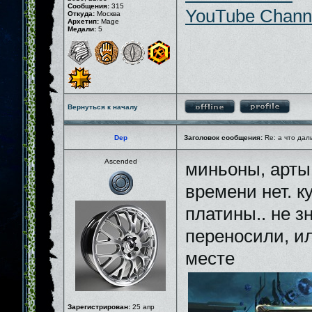
Сообщения:
315
YouTube Chann
Откуда:
Москва
Архетип:
Mage
Медали:
5
Вернуться к началу
Dep
Заголовок сообщения:
Re: а что дал
Ascended
миньоны, арты
времени нет. к
платины.. не зн
переносили, ил
месте
Зарегистрирован:
25 апр