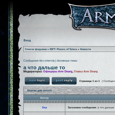
Вход
Список форумов
»
RIFT: Planes of Telara
»
Новости
Сообщения без ответов
|
Активные темы
а что дальше то
Модераторы:
Офицеры Arm Dearg
,
Главы Arm Dearg
Страница
1
из
1
[ Сообщен
Версия для печати
Автор
Dep
Заголовок сообщения:
а что дальше