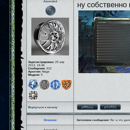
Ascended
ну собственно 
Зарегистрирован:
25 апр
2013, 16:46
Сообщения:
322
Архетип:
Mage
Медали:
5
Вернуться к началу
Groozzzz
Заголовок сообщения:
Re: а что дал
Ascended