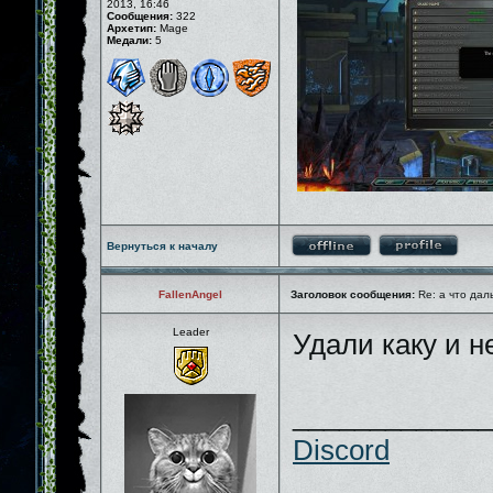
2013, 16:46
Сообщения:
322
Архетип:
Mage
Медали:
5
Вернуться к началу
FallenAngel
Заголовок сообщения:
Re: а что дал
Leader
Удали каку и 
_____________
Discord