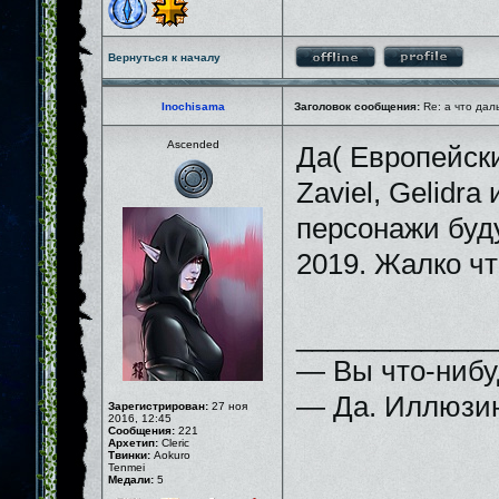
Вернуться к началу
Inochisama
Заголовок сообщения:
Re: а что дал
Ascended
Да( Европейски
Zaviel, Gelidra
персонажи буду
2019. Жалко что
_____________
— Вы что-нибу
— Да. Иллюзию
Зарегистрирован:
27 ноя
2016, 12:45
Сообщения:
221
Архетип:
Cleric
Твинки:
Aokuro
Tenmei
Медали:
5