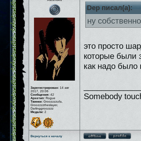
Dep писал(а):
ну собственно
это просто шар
которые были 
как надо было
_____________
Зарегистрирован:
14 авг
2017, 20:06
Somebody touch
Сообщения:
42
Архетип:
Rogue
Твинки:
Groozzzzufa,
Groozzzztheslayer,
Darlinggroozzzz
Медали:
2
Вернуться к началу