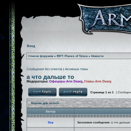
Вход
Список форумов
»
RIFT: Planes of Telara
»
Новости
Сообщения без ответов
|
Активные темы
а что дальше то
Модераторы:
Офицеры Arm Dearg
,
Главы Arm Dearg
Страница
1
из
1
[ Сообщен
Версия для печати
Автор
Dep
Заголовок сообщения:
а что дальше