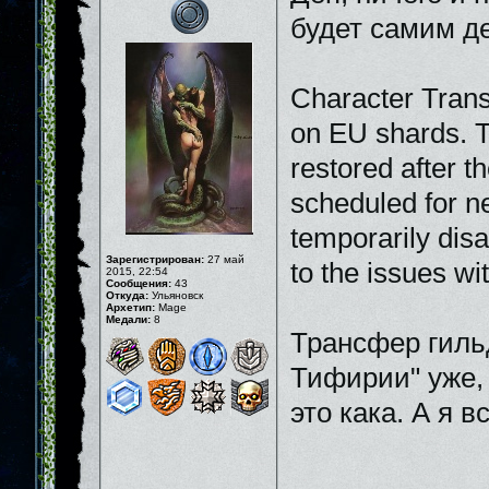
будет самим де
Character Trans
on EU shards. Th
restored after t
scheduled for n
temporarily disa
Зарегистрирован:
27 май
to the issues wi
2015, 22:54
Сообщения:
43
Откуда:
Ульяновск
Архетип:
Mage
Медали:
8
Трансфер гильд
Тифирии" уже, 
это кака. А я в