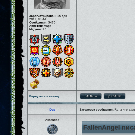
Зарегистрирован:
15 дек
2011, 00:44
Сообщения:
5470
Архетип:
Mage
Медали:
17
Вернуться к началу
Dep
Заголовок сообщения:
Re: а что дал
Ascended
FallenAngel пис