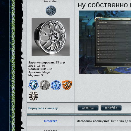
Ascended
ну собственно 
Зарегистрирован:
25 апр
2013, 16:46
Сообщения:
322
Архетип:
Mage
Медали:
5
Вернуться к началу
Groozzzz
Заголовок сообщения:
Re: а что дал
Ascended