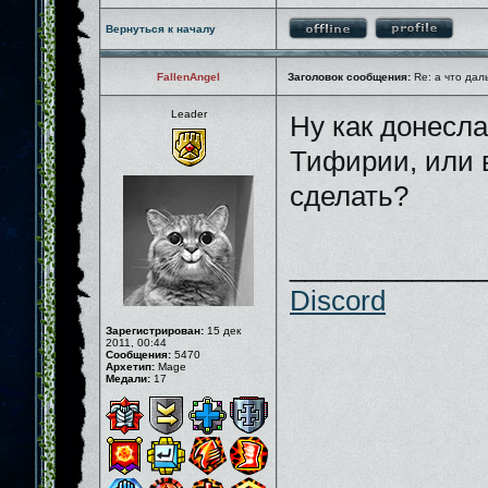
Вернуться к началу
FallenAngel
Заголовок сообщения:
Re: а что дал
Leader
Ну как донесла
Тифирии, или в
сделать?
_____________
Discord
Зарегистрирован:
15 дек
2011, 00:44
Сообщения:
5470
Архетип:
Mage
Медали:
17