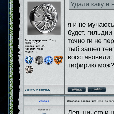
Удали каку и
я и не мучаюсь
будет. гильдии
точно ги не пе
Зарегистрирован:
25 апр
2013, 16:46
Сообщения:
322
тыб зашел тенг
Архетип:
Mage
Медали:
5
восстановили. 
тифирию мож?
Вернуться к началу
Jessola
Заголовок сообщения:
Re: а что дал
Ascended
Деп, ничего и 