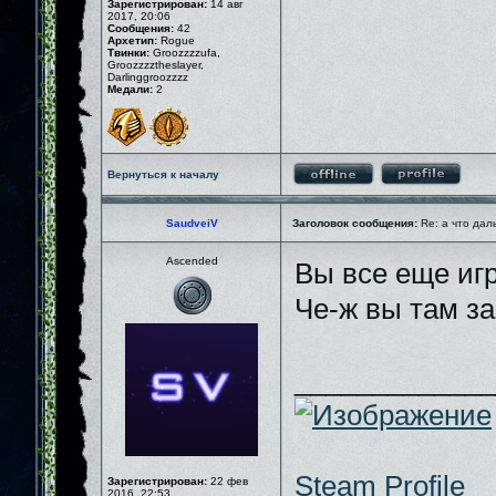
Зарегистрирован:
14 авг
2017, 20:06
Сообщения:
42
Архетип:
Rogue
Твинки:
Groozzzzufa,
Groozzzztheslayer,
Darlinggroozzzz
Медали:
2
Вернуться к началу
SaudveiV
Заголовок сообщения:
Re: а что дал
Ascended
Вы все еще иг
Че-ж вы там з
_____________
Steam Profile
Зарегистрирован:
22 фев
2016, 22:53