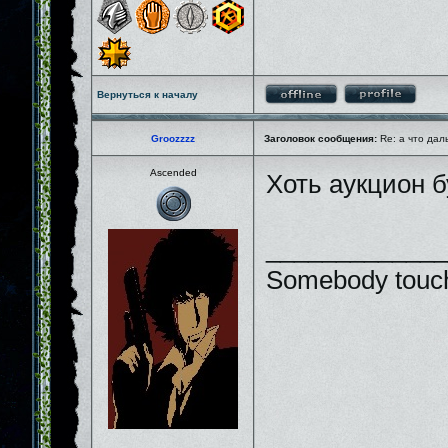
Вернуться к началу
Groozzzz
Заголовок сообщения:
Re: а что дал
Ascended
Хоть аукцион 
_____________
Somebody touch