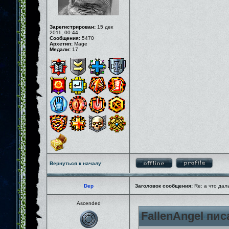
Зарегистрирован:
15 дек
2011, 00:44
Сообщения:
5470
Архетип:
Mage
Медали:
17
Вернуться к началу
Dep
Заголовок сообщения:
Re: а что дал
Ascended
FallenAngel пис