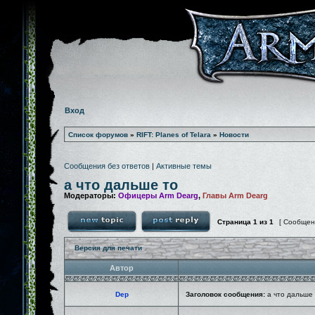
Вход
Список форумов
»
RIFT: Planes of Telara
»
Новости
Сообщения без ответов
|
Активные темы
а что дальше то
Модераторы:
Офицеры Arm Dearg
,
Главы Arm Dearg
Страница
1
из
1
[ Сообщен
Версия для печати
Автор
Dep
Заголовок сообщения:
а что дальше