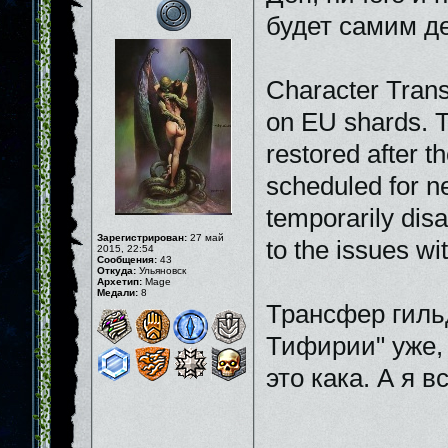
будет самим де
Character Trans
on EU shards. Th
restored after t
scheduled for n
temporarily disa
Зарегистрирован:
27 май
to the issues wi
2015, 22:54
Сообщения:
43
Откуда:
Ульяновск
Архетип:
Mage
Медали:
8
Трансфер гильд
Тифирии" уже, 
это кака. А я в