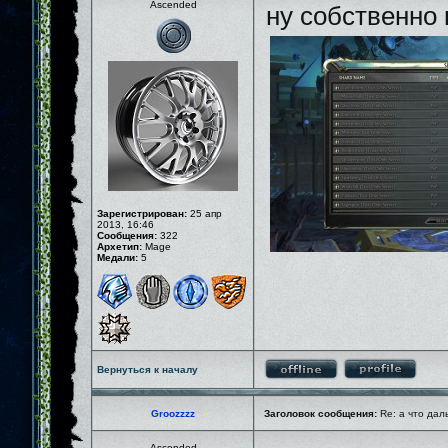
Ascended
ну собственно 
Зарегистрирован:
25 апр
2013, 16:46
Сообщения:
322
Архетип:
Mage
Медали:
5
Вернуться к началу
Groozzzz
Заголовок сообщения:
Re: а что дал
Ascended