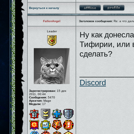
Вернуться к началу
FallenAngel
Заголовок сообщения:
Re: а что дал
Leader
Ну как донесла
Тифирии, или в
сделать?
_____________
Discord
Зарегистрирован:
15 дек
2011, 00:44
Сообщения:
5470
Архетип:
Mage
Медали:
17