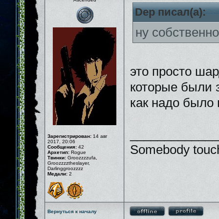
Dep писал(а):
ну собственно
это просто шар
которые были 
как надо было
_____________
Зарегистрирован:
14 авг
2017, 20:06
Somebody touch
Сообщения:
42
Архетип:
Rogue
Твинки:
Groozzzzufa,
Groozzzztheslayer,
Darlinggroozzzz
Медали:
2
Вернуться к началу