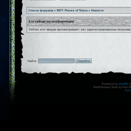
Список форумов
»
RIFT: Planes of Telara
»
Новости
Кто сейчас на конференции
Сейчас этот форум просматривают: нет зарегистрированных пользоват
Найти:
Powered by
phpBB
©
DarkFantasy Style by Arm D
Рус