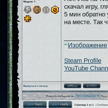
Медали:
5
скачал игру, гл
5 мин обратно 
на месте. Так 
_____________
Steam Profile
YouTube Chann
Вернуться к началу
Показать сообщения за:
Поле 
Страница
1
из
1
[ Сообщен