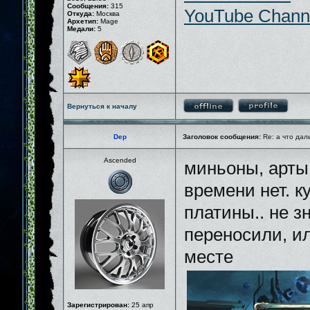
Сообщения:
315
YouTube Chann
Откуда:
Москва
Архетип:
Mage
Медали:
5
Вернуться к началу
Dep
Заголовок сообщения:
Re: а что дал
Ascended
миньоны, арты
времени нет. к
платины.. не зн
переносили, ил
месте
Зарегистрирован:
25 апр