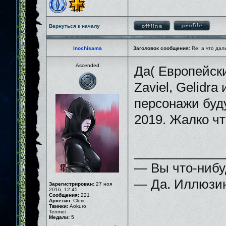
Вернуться к началу
Inochisama
Заголовок сообщения:
Re: а что дал
Ascended
Да( Европейски
Zaviel, Gelidra
персонажи буду
2019. Жалко что
_____________
— Вы что-нибу
— Да. Иллюзию
Зарегистрирован:
27 ноя
2016, 12:45
Сообщения:
221
Архетип:
Cleric
Твинки:
Aokuro
Tenmei
Медали:
5