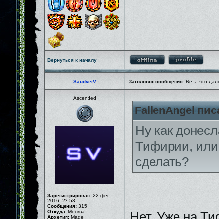
Вернуться к началу
SaudveiV
Заголовок сообщения:
Re: а что дал
Ascended
FallenAngel пис
Ну как донесл
Тифирии, или 
сделать?
Зарегистрирован:
22 фев
2016, 22:53
Сообщения:
315
Откуда:
Москва
Нет. Уже на Ти
Архетип:
Mage