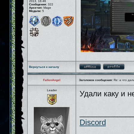
2013, 16:46
Сообщения:
322
Архетип:
Mage
Медали:
5
Вернуться к началу
FallenAngel
Заголовок сообщения:
Re: а что дал
Leader
Удали каку и 
_____________
Discord