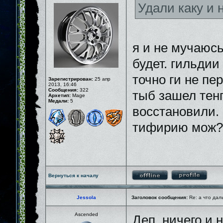
Удали каку и
я и не мучаюсь
будет. гильдии
точно ги не пе
Зарегистрирован:
25 апр
2013, 16:46
Сообщения:
322
тыб зашел тенг
Архетип:
Mage
Медали:
5
восстановили. 
тифирию мож?
Вернуться к началу
Jessola
Заголовок сообщения:
Re: а что дал
Ascended
Деп, ничего и 