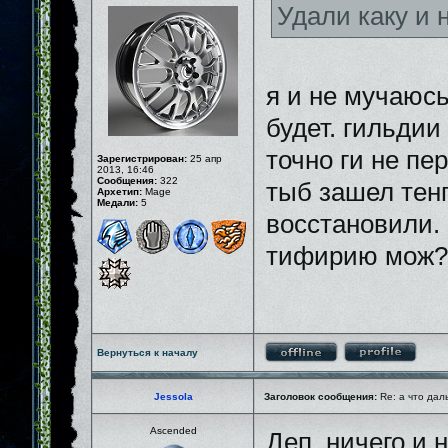
Удали каку и
я и не мучаюсь
будет. гильдии
точно ги не пе
Зарегистрирован:
25 апр
2013, 16:46
Сообщения:
322
тыб зашел тенг
Архетип:
Mage
Медали:
5
восстановили. 
тифирию мож?
Вернуться к началу
Jessola
Заголовок сообщения:
Re: а что дал
Ascended
Деп, ничего и 