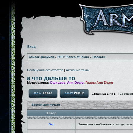
Вход
Список форумов
»
RIFT: Planes of Telara
»
Новости
Сообщения без ответов
|
Активные темы
а что дальше то
Модераторы:
Офицеры Arm Dearg
,
Главы Arm Dearg
Страница
1
из
1
[ Сообщен
Версия для печати
Автор
Dep
Заголовок сообщения:
а что дальше