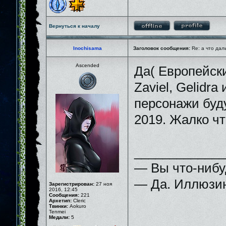
Вернуться к началу
Inochisama
Заголовок сообщения:
Re: а что дал
Ascended
Да( Европейски
Zaviel, Gelidra
персонажи буду
2019. Жалко что
_____________
— Вы что-нибу
— Да. Иллюзию
Зарегистрирован:
27 ноя
2016, 12:45
Сообщения:
221
Архетип:
Cleric
Твинки:
Aokuro
Tenmei
Медали:
5