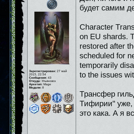
будет самим де
Character Trans
on EU shards. Th
restored after t
scheduled for n
temporarily disa
Зарегистрирован:
27 май
to the issues wi
2015, 22:54
Сообщения:
43
Откуда:
Ульяновск
Архетип:
Mage
Медали:
8
Трансфер гильд
Тифирии" уже, 
это кака. А я в