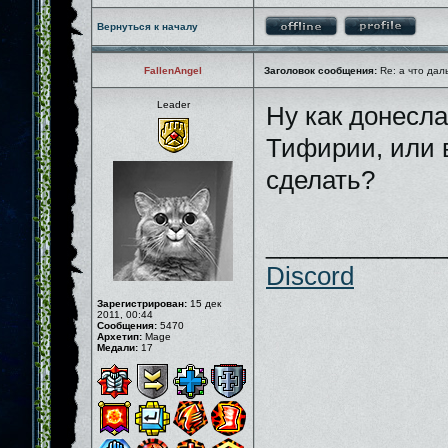
Вернуться к началу
FallenAngel
Заголовок сообщения:
Re: а что дал
Leader
Ну как донесла
Тифирии, или в
сделать?
_____________
Discord
Зарегистрирован:
15 дек
2011, 00:44
Сообщения:
5470
Архетип:
Mage
Медали:
17