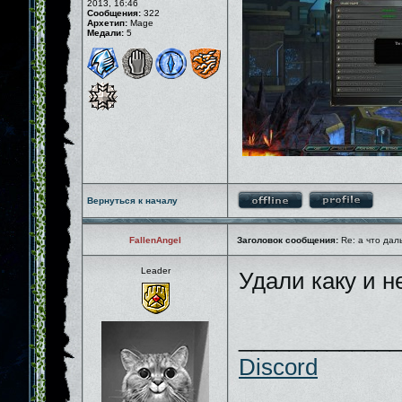
2013, 16:46
Сообщения:
322
Архетип:
Mage
Медали:
5
Вернуться к началу
FallenAngel
Заголовок сообщения:
Re: а что дал
Leader
Удали каку и 
_____________
Discord