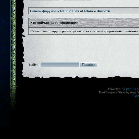
Список форумов
»
RIFT: Planes of Telara
»
Новости
Кто сейчас на конференции
Сейчас этот форум просматривают: нет зарегистрированных пользоват
Найти:
Powered by
phpBB
©
DarkFantasy Style by Arm D
Рус