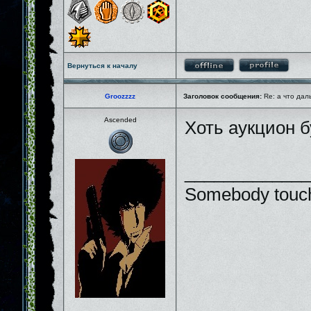
Вернуться к началу
Groozzzz
Заголовок сообщения:
Re: а что дал
Ascended
Хоть аукцион 
_____________
Somebody touch