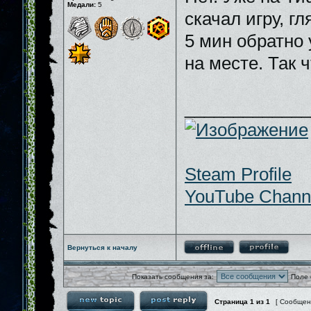
Медали:
5
скачал игру, гл
5 мин обратно 
на месте. Так 
_____________
Steam Profile
YouTube Chann
Вернуться к началу
Показать сообщения за:
Поле 
Страница
1
из
1
[ Сообщен