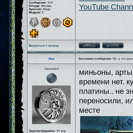
Сообщения:
315
YouTube Chann
Откуда:
Москва
Архетип:
Mage
Медали:
5
Вернуться к началу
Dep
Заголовок сообщения:
Re: а что дал
Ascended
миньоны, арты
времени нет. к
платины.. не зн
переносили, ил
месте
Зарегистрирован:
25 апр