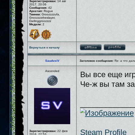
Зарегистрирован:
14 авг
2017, 20:06
Сообщения:
42
Архетип:
Rogue
Твинки:
Groozzzzufa,
Groozzzztheslayer,
Darlinggroozzzz
Медали:
2
Вернуться к началу
SaudveiV
Заголовок сообщения:
Re: а что дал
Ascended
Вы все еще иг
Че-ж вы там з
_____________
Steam Profile
Зарегистрирован:
22 фев
2016, 22:53