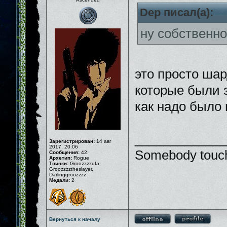
Dep писал(а):
ну собственно
это просто шар
которые были 
как надо было
_____________
Зарегистрирован:
14 авг
2017, 20:06
Somebody touch
Сообщения:
42
Архетип:
Rogue
Твинки:
Groozzzzufa,
Groozzzztheslayer,
Darlinggroozzzz
Медали:
2
Вернуться к началу