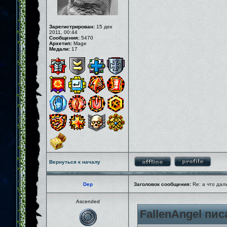
Зарегистрирован:
15 дек
2011, 00:44
Сообщения:
5470
Архетип:
Mage
Медали:
17
Вернуться к началу
Dep
Заголовок сообщения:
Re: а что дал
Ascended
FallenAngel пис