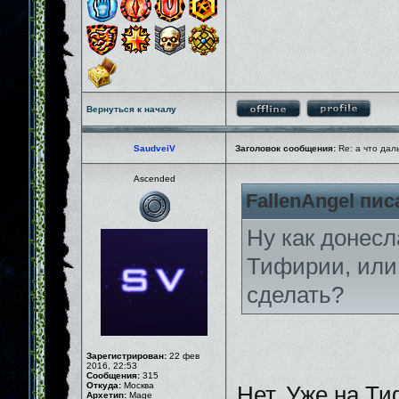
Вернуться к началу
SaudveiV
Заголовок сообщения:
Re: а что дал
Ascended
FallenAngel пис
Ну как донесл
Тифирии, или 
сделать?
Зарегистрирован:
22 фев
2016, 22:53
Сообщения:
315
Откуда:
Москва
Нет. Уже на Ти
Архетип:
Mage