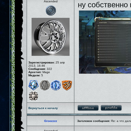
Ascended
ну собственно 
Зарегистрирован:
25 апр
2013, 16:46
Сообщения:
322
Архетип:
Mage
Медали:
5
Вернуться к началу
Groozzzz
Заголовок сообщения:
Re: а что дал
Ascended