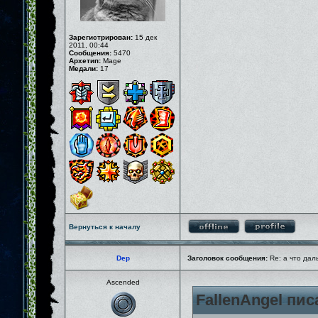
Зарегистрирован:
15 дек
2011, 00:44
Сообщения:
5470
Архетип:
Mage
Медали:
17
Вернуться к началу
Dep
Заголовок сообщения:
Re: а что дал
Ascended
FallenAngel пис