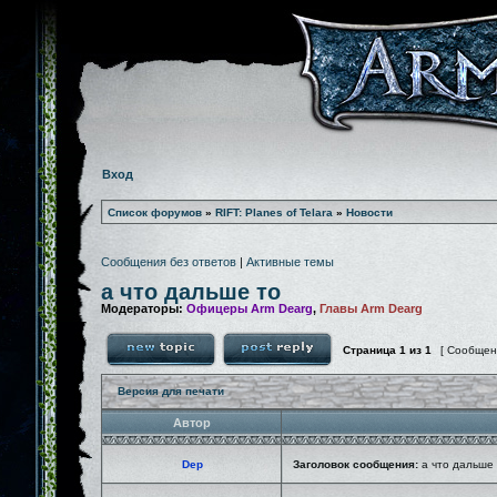
Вход
Список форумов
»
RIFT: Planes of Telara
»
Новости
Сообщения без ответов
|
Активные темы
а что дальше то
Модераторы:
Офицеры Arm Dearg
,
Главы Arm Dearg
Страница
1
из
1
[ Сообщен
Версия для печати
Автор
Dep
Заголовок сообщения:
а что дальше