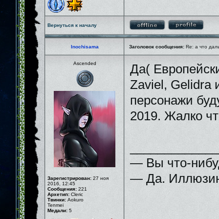
Вернуться к началу
Inochisama
Заголовок сообщения:
Re: а что дал
Ascended
Да( Европейски
Zaviel, Gelidra
персонажи буду
2019. Жалко что
_____________
— Вы что-нибу
— Да. Иллюзию
Зарегистрирован:
27 ноя
2016, 12:45
Сообщения:
221
Архетип:
Cleric
Твинки:
Aokuro
Tenmei
Медали:
5