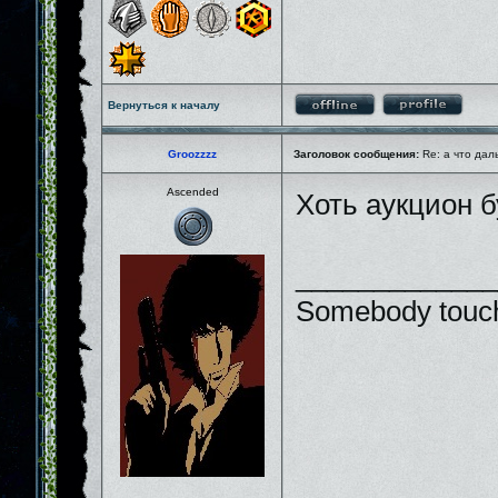
Вернуться к началу
Groozzzz
Заголовок сообщения:
Re: а что дал
Ascended
Хоть аукцион 
_____________
Somebody touch