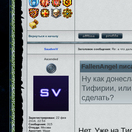
Вернуться к началу
SaudveiV
Заголовок сообщения:
Re: а что дал
Ascended
FallenAngel пис
Ну как донесл
Тифирии, или 
сделать?
Зарегистрирован:
22 фев
2016, 22:53
Сообщения:
315
Откуда:
Москва
Нет. Уже на Ти
Архетип:
Mage