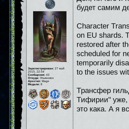
будет самим де
Character Trans
on EU shards. Th
restored after t
scheduled for n
temporarily disa
Зарегистрирован:
27 май
to the issues wi
2015, 22:54
Сообщения:
43
Откуда:
Ульяновск
Архетип:
Mage
Медали:
8
Трансфер гильд
Тифирии" уже, 
это кака. А я в