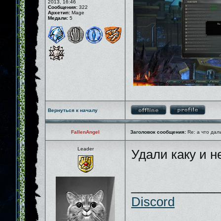
2013, 16:46
Сообщения:
322
Архетип:
Mage
Медали:
5
Вернуться к началу
FallenAngel
Заголовок сообщения:
Re: а что дал
Leader
Удали каку и 
_____________
Discord