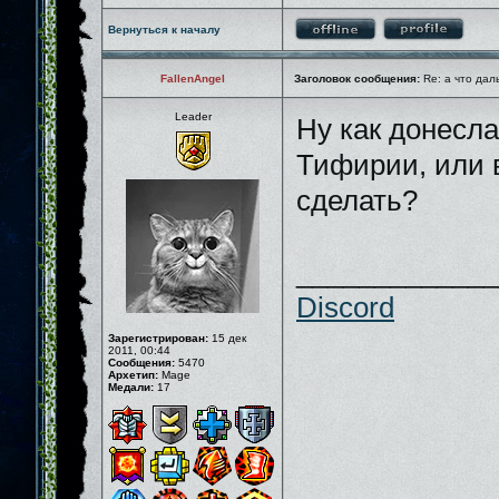
Вернуться к началу
FallenAngel
Заголовок сообщения:
Re: а что дал
Leader
Ну как донесла
Тифирии, или в
сделать?
_____________
Discord
Зарегистрирован:
15 дек
2011, 00:44
Сообщения:
5470
Архетип:
Mage
Медали:
17