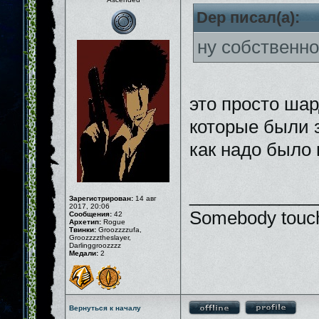
Dep писал(а):
ну собственно
это просто шар
которые были 
как надо было
_____________
Зарегистрирован:
14 авг
2017, 20:06
Somebody touch
Сообщения:
42
Архетип:
Rogue
Твинки:
Groozzzzufa,
Groozzzztheslayer,
Darlinggroozzzz
Медали:
2
Вернуться к началу