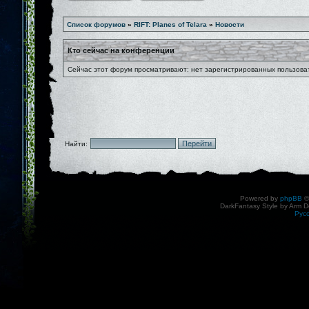
Список форумов
»
RIFT: Planes of Telara
»
Новости
Кто сейчас на конференции
Сейчас этот форум просматривают: нет зарегистрированных пользоват
Найти:
Powered by
phpBB
©
DarkFantasy Style by Arm D
Рус