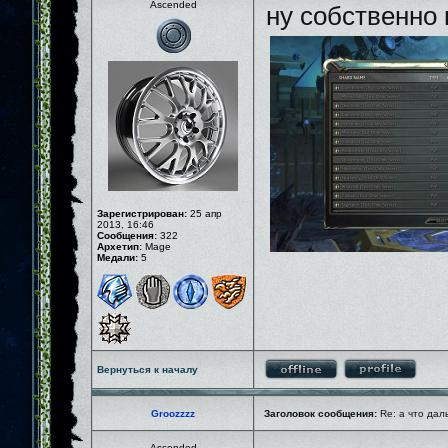
Ascended
ну собственно 
Зарегистрирован:
25 апр
2013, 16:46
Сообщения:
322
Архетип:
Mage
Медали:
5
Вернуться к началу
Groozzzz
Заголовок сообщения:
Re: а что дал
Ascended