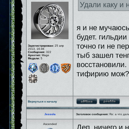
Удали каку и
я и не мучаюсь
будет. гильдии
точно ги не пе
Зарегистрирован:
25 апр
2013, 16:46
Сообщения:
322
тыб зашел тенг
Архетип:
Mage
Медали:
5
восстановили. 
тифирию мож?
Вернуться к началу
Jessola
Заголовок сообщения:
Re: а что дал
Ascended
Деп, ничего и 