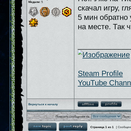
Медали:
5
скачал игру, гл
5 мин обратно 
на месте. Так 
_____________
Steam Profile
YouTube Chann
Вернуться к началу
Показать сообщения за:
Поле 
Страница
1
из
1
[ Сообщен