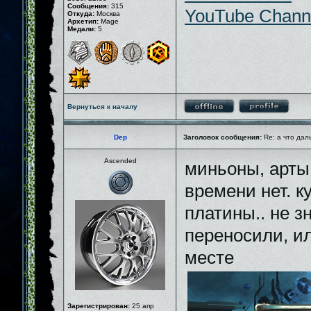
Сообщения:
315
YouTube Chann
Откуда:
Москва
Архетип:
Mage
Медали:
5
Вернуться к началу
Dep
Заголовок сообщения:
Re: а что дал
Ascended
миньоны, арты
времени нет. к
платины.. не зн
переносили, ил
месте
Зарегистрирован:
25 апр