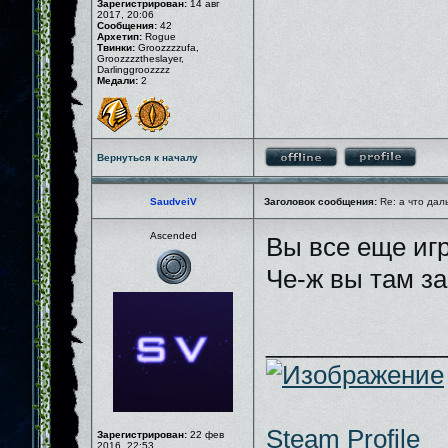
Зарегистрирован:
14 авг
2017, 20:06
Сообщения:
42
Архетип:
Rogue
Твинки:
Groozzzzufa,
Groozzzztheslayer,
Darlinggroozzzz
Медали:
2
Вернуться к началу
SaudveiV
Заголовок сообщения:
Re: а что дал
Ascended
Вы все еще иг
Че-ж вы там з
_____________
Steam Profile
Зарегистрирован:
22 фев
2016, 22:53