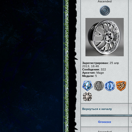
Ascended
Зарегистрирован:
25 апр
2013, 16:46
Сообщения:
322
Архетип:
Mage
Медали:
5
Вернуться к началу
Groozzzz
Ascended