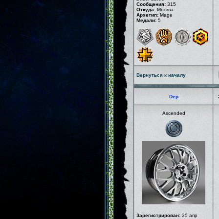
Сообщения:
315
Откуда:
Москва
Архетип:
Mage
Медали:
5
Вернуться к началу
Dep
Ascended
Зарегистрирован:
25 апр