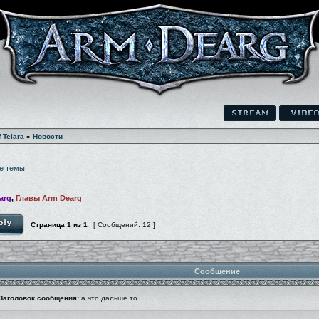
f Telara
»
Новости
е темы
arg
,
Главы Arm Dearg
Страница
1
из
1
[ Сообщений: 12 ]
Сообщение
Заголовок сообщения:
а что дальше то