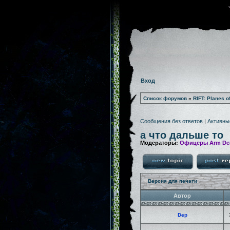
Вход
Список форумов
»
RIFT: Planes o
Сообщения без ответов
|
Активны
а что дальше то
Модераторы:
Офицеры Arm De
Версия для печати
Автор
Dep