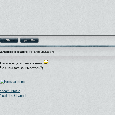
Заголовок сообщения:
Re: а что дальше то
Вы все еще играете в нее?
Че-ж вы там занимаетесь?)
_________________
Steam Profile
YouTube Channel