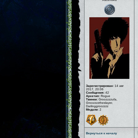
Зарегистрирован:
14 авг
2017, 20:06
Сообщения:
42
Архетип:
Rogue
Твинки:
Groozzzzufa,
Groozzzztheslayer,
Darlinggroozzzz
Медали:
2
Вернуться к началу