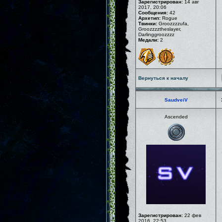
Зарегистрирован:
14 авг
2017, 20:06
Сообщения:
42
Архетип:
Rogue
Твинки:
Groozzzzufa,
Groozzzztheslayer,
Darlinggroozzzz
Медали:
2
Вернуться к началу
SaudveiV
Ascended
Зарегистрирован:
22 фев
2016, 22:53