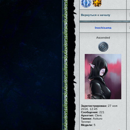
Вернуться к началу
Inochisama
Ascended
Зарегистрирован:
27 ноя
2016, 12:45
Сообщения:
221
Архетип:
Cleric
Твинки:
Aokuro
Tenmei
Медали:
5