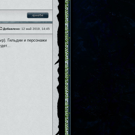
Добавлено:
12 май 2019, 14:45
pvp). Гильдии и персонажи
дет...