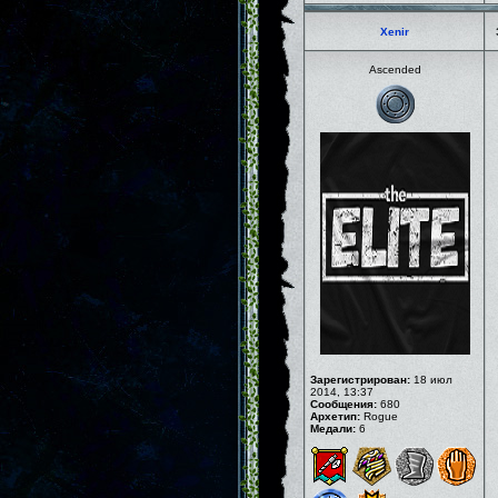
Xenir
Ascended
Зарегистрирован:
18 июл
2014, 13:37
Сообщения:
680
Архетип:
Rogue
Медали:
6