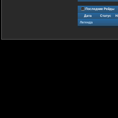
Последние Рейды
Дата
Статус
Н
Легенда