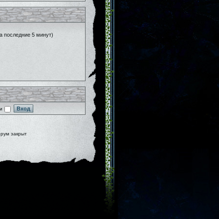
за последние 5 минут)
и
рум закрыт