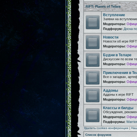
RIFT: Planes of Telara
Вступление
Заявки на вступлени
Модераторы:
Офице
Подфорум:
Доска п
Новости
Новости об игре RIFT
Модераторы:
Офице
Будни в Теларе
Дискуссии по всем т
Модераторы:
Офице
Приключения в Те
Все о загадках, арте
Модераторы:
Офице
Аддоны
Аддоны к игре RIFT
Модераторы:
Офице
Классы и билды
Обсуждения, рекомен
Модераторы:
Офице
Подфорумы:
Warrior
Удалить cookies конференции
|
Наш
Список форумов