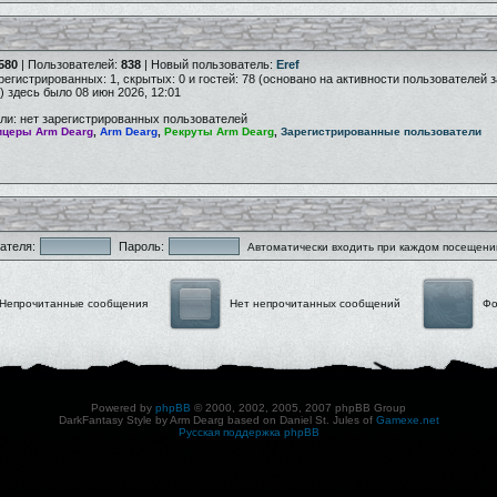
580
| Пользователей:
838
| Новый пользователь:
Eref
арегистрированных: 1, скрытых: 0 и гостей: 78 (основано на активности пользователей 
) здесь было 08 июн 2026, 12:01
ли: нет зарегистрированных пользователей
церы Arm Dearg
,
Arm Dearg
,
Рекруты Arm Dearg
,
Зарегистрированные пользователи
ателя:
Пароль:
Автоматически входить при каждом посещени
Непрочитанные сообщения
Нет непрочитанных сообщений
Фо
Powered by
phpBB
© 2000, 2002, 2005, 2007 phpBB Group
DarkFantasy Style by Arm Dearg based on Daniel St. Jules of
Gamexe.net
Русская поддержка phpBB