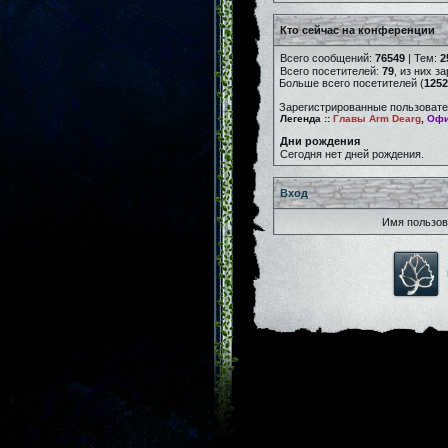
Кто сейчас на конференции
Всего сообщений:
76549
| Тем:
2
Всего посетителей:
79
, из них з
Больше всего посетителей (
1252
Зарегистрированные пользовате
Легенда ::
Главы Arm Dearg
,
Офи
Дни рождения
Сегодня нет дней рождения.
Вход
Имя пользов