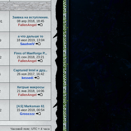
Заявка на вступление.
08 апр 2018, 18:45
91
FallenAngel
а что дальше то
18 июл 2019, 13:04
9
SaudveiV
Fires of Maelforge P...
21 сен 2018, 23:21
2
FallenAngel
Captured Intel и дру...
26 ноя 2017, 16:42
4
kessedi
Хитрые макросы
21 янв 2018, 14:06
2
FallenAngel
[4.5] Marksman 61
15 июл 2018, 00:54
2
Groozzzz
Часовой пояс: UTC + 4 часа