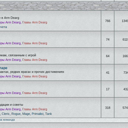
е в Arm Dearg
766
134
ры Arm Dearg
,
Главы Arm Dearg
очета
74
611
ры Arm Dearg
,
Главы Arm Dearg
емам, связанным с игрой
64
166
ры Arm Dearg
,
Главы Arm Dearg
ларе
фактах, редких врагах и прочих достижениях
41
73
ры Arm Dearg
,
Главы Arm Dearg
17
43
ры Arm Dearg
,
Главы Arm Dearg
дации и советы
318
574
ры Arm Dearg
,
Главы Arm Dearg
,
Cleric
,
Rogue
,
Mage
,
Primalist
,
Tank
а команда