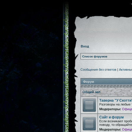
Вход
Список форумов
Сообщения без ответов
|
Активны
Форум
Общий зал
Таверна "У Скотти
Разговоры на любые 
Модераторы:
Офице
Сайт и форум
Если возникают проб
поводу, то обращайт
Модераторы:
Офице