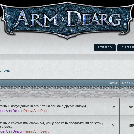
е темы
Темы
Сообщ
"
темы и обсуждения всего, что не вошло в другие форумы
105
784
ры Arm Dearg
,
Главы Arm Dearg
лемы с сайтом или форумом, или у вас есть предложения по этому
9
55
есь сюда
ры Arm Dearg
,
Главы Arm Dearg