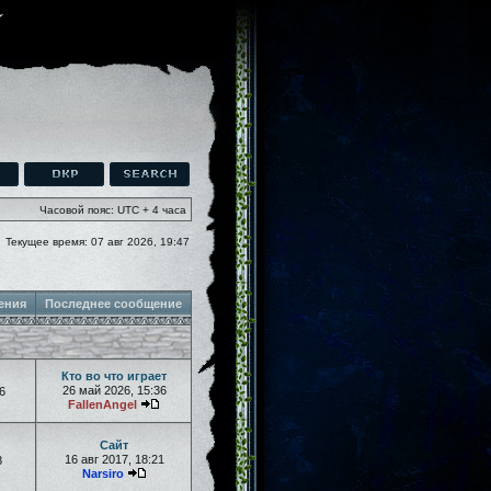
Часовой пояс: UTC + 4 часа
Текущее время: 07 авг 2026, 19:47
ения
Последнее сообщение
Кто во что играет
26 май 2026, 15:36
6
FallenAngel
Сайт
16 авг 2017, 18:21
8
Narsiro